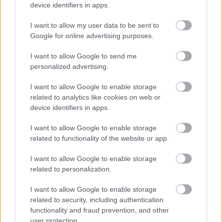
device identifiers in apps.
Μεταφορές
2,8% στην ομάδα
, λόγω μείωσης
I want to allow my user data to be sent to
κυρίως των τιμών σε: μεταχειρισμένα αυτοκίνητα,
Google for online advertising purposes.
καύσιμα και λιπαντικά. Μέρος της μείωσης αυτής
αντισταθμίστηκε από την αύξηση κυρίως των τιμών
I want to allow Google to send me
personalized advertising.
σε: καινούργια αυτοκίνητα, συντήρηση και
επισκευή εξοπλισμού προσωπικής μεταφοράς,
I want to allow Google to enable storage
άλλες υπηρεσίες σχετικές με την προσωπική
related to analytics like cookies on web or
device identifiers in apps.
μεταφορά, εισιτήρια μεταφοράς επιβατών με
αεροπλάνο.
I want to allow Google to enable storage
related to functionality of the website or app.
I want to allow Google to enable storage
related to personalization.
ΑΣΕΠ: Πιστοποίηση Αγγλικών σε
μόνο 2 ημέρες στα χέρια σας
I want to allow Google to enable storage
related to security, including authentication
functionality and fraud prevention, and other
user protection.