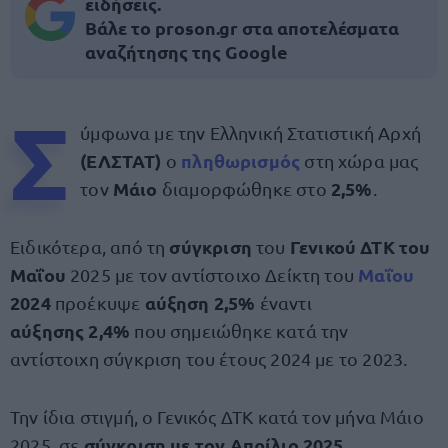
ειδήσεις.
Βάλε το proson.gr στα αποτελέσματα
αναζήτησης της Google
Σ
ύμφωνα με την Ελληνική Στατιστική Αρχή
(ΕΛΣΤΑΤ)
πληθωρισμός
ο
στη χώρα μας
Μάιο
2,5%
τον
διαμορφώθηκε στο
.
σύγκριση
Γενικού ΔΤΚ του
Ειδικότερα, από τη
του
Μαΐου
Μαΐου
2025 με τον αντίστοιχο Δείκτη του
2024
αύξηση 2,5%
προέκυψε
έναντι
αύξησης 2,4%
που σημειώθηκε κατά την
αντίστοιχη σύγκριση του έτους 2024 με το 2023.
Την ίδια στιγμή, ο Γενικός ΔΤΚ κατά τον μήνα Μάιο
σύγκριση με τον Απρίλιο 2025
2025, σε