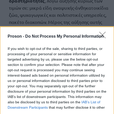
δραστηριότητες
, λόγω αύξησης κυρίως των
τιμών σε: μικρά είδη αναψυχής-άνθηκατοικίδια
ζώα, ψυχαγωγικές και πολιτιστικές υπηρεσίες,
πακέτο διακοπών. Μέρος της αύξησης αυτής
αντισταθμίστηκε από τη μείωση κυρίως των
τιμών σε: εξοπλισμό επεξεργασίας ήχου και
Proson -
Do Not Process My Personal Information
εικόνας, διαρκή αγαθά αναψυχής.
If you wish to opt-out of the sale, sharing to third parties, or
processing of your personal or sensitive information for
Εκπαίδευση
2,6% στην ομάδα
, λόγω αύξησης
targeted advertising by us, please use the below opt-out
κυρίως των τιμών σε: δίδακτρα προσχολικής
section to confirm your selection. Please note that after your
και πρωτοβάθμιας εκπαίδευσης,
opt-out request is processed you may continue seeing
interest-based ads based on personal information utilized by
us or personal information disclosed to third parties prior to
δίδακτρα δευτεροβάθμιας εκπαίδευσης.
your opt-out. You may separately opt-out of the further
disclosure of your personal information by third parties on the
Ξενοδοχεία-Καφέ-
6,8% στην ομάδα
IAB’s list of downstream participants. This information may
Εστιατόρια
, λόγω αύξησης κυρίως των τιμών
also be disclosed by us to third parties on the
IAB’s List of
Downstream Participants
that may further disclose it to other
σε: εστιατόρια-ζαχαροπλαστεία-
third parties.