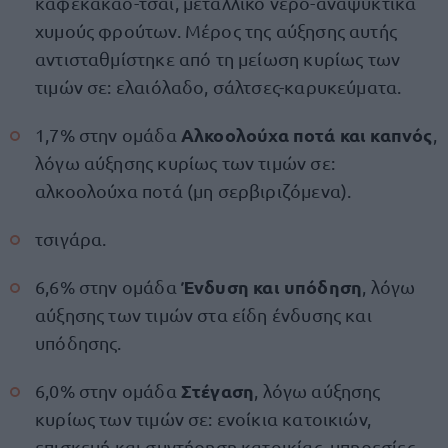
καφέκακάο-τσάι, μεταλλικό νερό-αναψυκτικά
χυμούς φρούτων. Μέρος της αύξησης αυτής
αντισταθμίστηκε από τη μείωση κυρίως των
τιμών σε: ελαιόλαδο, σάλτσες-καρυκεύματα.
Αλκοολούχα ποτά και καπνός
1,7% στην ομάδα
,
λόγω αύξησης κυρίως των τιμών σε:
αλκοολούχα ποτά (μη σερβιριζόμενα).
τσιγάρα.
Ένδυση και υπόδηση
6,6% στην ομάδα
, λόγω
αύξησης των τιμών στα είδη ένδυσης και
υπόδησης.
Στέγαση
6,0% στην ομάδα
, λόγω αύξησης
κυρίως των τιμών σε: ενοίκια κατοικιών,
επισκευή και συντήρηση κατοικίας, υπηρεσίες