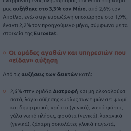
εναρμονισμένος πληθωρισμός τον Μάιο στη χώρα
αυξήθηκε στο 3,3% τον Μάιο
μας
, από 2,6% τον
Απρίλιο, ενώ στην ευρωζώνη υποχώρησε στο 1,9%,
έναντι 2,2% τον προηγούμενο μήνα, σύμφωνα με τα
Eurostat
στοιχεία της
.
Οι ομάδες αγαθών και υπηρεσιών που
«είδαν» αύξηση
αυξήσεις των δεικτών
Από τις
κατά:
Διατροφή
2,6% στην ομάδα
και μη αλκοολούχα
ποτά, λόγω αύξησης κυρίως των τιμών σε: ψωμί
και δημητριακά, κρέατα (γενικά), νωπά ψάρια,
γάλα νωπό πλήρες, φρούτα (γενικά), λαχανικά
(γενικά), ζάχαρη-σοκολάτες-γλυκά-παγωτά,