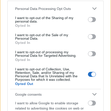
καφενείακυλικεία, ξενοδοχεία-μοτέλ-
Please note that this website/app uses one or more Google
πανδοχεία.
Personal Data Processing Opt Outs
services and may gather and store information including but
not limited to your visit or usage behaviour. You may click to
I want to opt-out of the Sharing of my
Άλλα αγαθά και υπηρεσίες
0,9% στην ομάδα
,
personal data.
grant or deny consent to Google and its third-party tags to
Opted In
λόγω αύξησης κυρίως των τιμών σε:
use your data for below specified purposes in below Google
consent section.
κομμωτήρια και καταστήματα προσωπικής
I want to opt-out of the Sale of my
Personal Data.
φροντίδας, άλλα προσωπικά είδη, υπηρεσίες
Opted In
κοινωνικής προστασίας, ασφάλιστρα υγείας,
I want to opt-out of processing my
άλλες υπηρεσίες. Μέρος της αύξησης αυτής
Personal Data for Targeted Advertising.
Opted In
αντισταθμίστηκε από τη μείωση κυρίως των
τιμών σε: άλλα είδη ατομικής φροντίδας,
I want to opt-out of Collection, Use,
Retention, Sale, and/or Sharing of my
ασφάλιστρα οχημάτων.
Personal Data that Is Unrelated with the
Purposes for which it was collected.
Opted Out
Η υπηρεσία που «είδε» μείωση
Google consents
I want to allow Google to enable storage
Από τις μειώσεις των δεικτών κατά:
related to advertising like cookies on web or