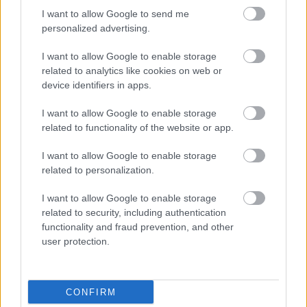
Ο κάτοχος δηλώνει:
I want to allow Google to send me
personalized advertising.
τον αριθμό κυκλοφορίας,
I want to allow Google to enable storage
related to analytics like cookies on web or
τη διεύθυνση και τον ταχυδρομικό κώδικα,
device identifiers in apps.
I want to allow Google to enable storage
και το χώρο στάθμευσης (ιδιόκτητο,
related to functionality of the website or app.
ενοικιασμένο ή παραχωρημένο).
I want to allow Google to enable storage
Σε περίπτωση ύπαρξης συνιδιοκτητών,
related to personalization.
απαιτείται η έγκρισή τους για την ολοκλήρωση
I want to allow Google to enable storage
της διαδικασίας.
related to security, including authentication
functionality and fraud prevention, and other
user protection.
Η κυκλοφορία οχήματος που έχει δηλωθεί σε
ακινησία επισύρει διπλό πρόστιμο ίσο με τα τέλη
πρόστιμο 10.000 ευρώ
κυκλοφορίας, καθώς και
.
CONFIRM