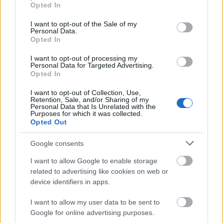
grant or deny consent to Google and its third-party tags to
Opted In
use your data for below specified purposes in below Google
Μάρτιος και μετά → 560 ευρώ
consent section.
I want to opt-out of the Sale of my
Personal Data.
Opted In
Δημοσίου
Τα έσοδα του
από τα τέλη του 2026
I want to opt-out of processing my
1,2
εκτιμάται ότι θα ξεπεράσουν τα
Personal Data for Targeted Advertising.
Opted In
δισεκατομμύρια ευρώ
.
I want to opt-out of Collection, Use,
Retention, Sale, and/or Sharing of my
Personal Data that Is Unrelated with the
Δήλωση ακινησίας
Purposes for which it was collected.
Opted Out
Όσοι ιδιοκτήτες σκοπεύουν να θέσουν σε ακινησία
Google consents
το όχημά τους ώστε να αποφύγουν τα τέλη του
I want to allow Google to enable storage
31
2026, θα πρέπει να το κάνουν έως τις
related to advertising like cookies on web or
Δεκεμβρίου 2025
. Η διαδικασία πραγματοποιείται
device identifiers in apps.
MyCar
ηλεκτρονικά μέσω της πλατφόρμας
, χωρίς
I want to allow my user data to be sent to
επίσκεψη στην Εφορία.
Google for online advertising purposes.