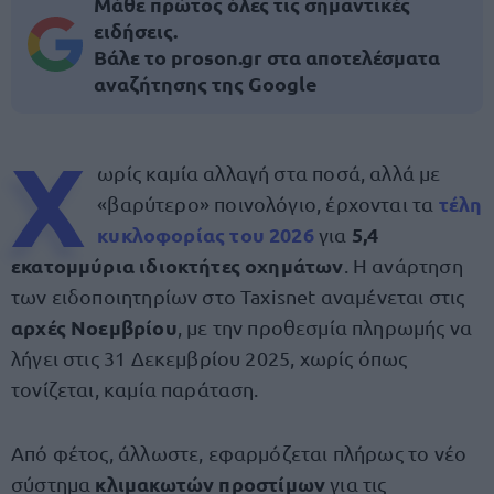
Μάθε πρώτος όλες τις σημαντικές
ειδήσεις.
Βάλε το proson.gr στα αποτελέσματα
αναζήτησης της Google
Χ
ωρίς καμία αλλαγή στα ποσά, αλλά με
τέλη
«βαρύτερο» ποινολόγιο, έρχονται τα
κυκλοφορίας του 2026
5,4
για
εκατομμύρια ιδιοκτήτες οχημάτων
. Η ανάρτηση
των ειδοποιητηρίων στο Taxisnet αναμένεται στις
αρχές Νοεμβρίου
, με την προθεσμία πληρωμής να
λήγει στις 31 Δεκεμβρίου 2025, χωρίς όπως
τονίζεται, καμία παράταση.
Από φέτος, άλλωστε, εφαρμόζεται πλήρως το νέο
κλιμακωτών προστίμων
σύστημα
για τις