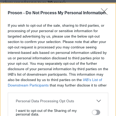
30 ευρώ
είναι μικρότερο των
.
Proson -
Do Not Process My Personal Information
Παραδείγματα
If you wish to opt-out of the sale, sharing to third parties, or
processing of your personal or sensitive information for
Για τέλη ύψους 200 ευρώ:
targeted advertising by us, please use the below opt-out
section to confirm your selection. Please note that after your
Ιανουάριος → 250 ευρώ
opt-out request is processed you may continue seeing
interest-based ads based on personal information utilized by
us or personal information disclosed to third parties prior to
Φεβρουάριος → 300 ευρώ
your opt-out. You may separately opt-out of the further
disclosure of your personal information by third parties on the
Μάρτιος και μετά → 400 ευρώ
IAB’s list of downstream participants. This information may
also be disclosed by us to third parties on the
IAB’s List of
Downstream Participants
that may further disclose it to other
Για τέλη 280 ευρώ:
third parties.
Please note that this website/app uses one or more Google
Personal Data Processing Opt Outs
Ιανουάριος → 350 ευρώ
services and may gather and store information including but
not limited to your visit or usage behaviour. You may click to
I want to opt-out of the Sharing of my
Φεβρουάριος → 420 ευρώ
personal data.