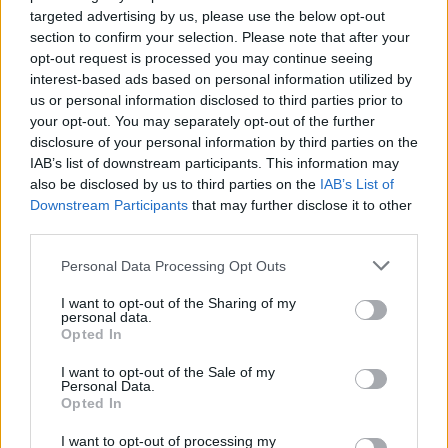
targeted advertising by us, please use the below opt-out
section to confirm your selection. Please note that after your
opt-out request is processed you may continue seeing
interest-based ads based on personal information utilized by
ΑΣΕΠ: Εξ αποστάσεως η πιο Εύκολη
us or personal information disclosed to third parties prior to
Πιστοποίηση Υπολογιστών σε 2
your opt-out. You may separately opt-out of the further
μέρες
disclosure of your personal information by third parties on the
IAB’s list of downstream participants. This information may
also be disclosed by us to third parties on the
IAB’s List of
Downstream Participants
that may further disclose it to other
third parties.
Μάθε πρώτος όλες τις σημαντικές
Please note that this website/app uses one or more Google
Personal Data Processing Opt Outs
services and may gather and store information including but
ειδήσεις.
not limited to your visit or usage behaviour. You may click to
I want to opt-out of the Sharing of my
Βάλε το proson.gr στα αποτελέσματα
personal data.
grant or deny consent to Google and its third-party tags to
αναζήτησης της Google
Opted In
use your data for below specified purposes in below Google
consent section.
I want to opt-out of the Sale of my
Personal Data.
Opted In
I want to opt-out of processing my