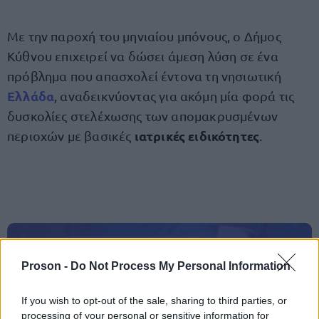
Με την παροχή του μηνιαίου μπόνους, ο Δήμος
Κύθνου επιχειρεί να δώσει άμεση λύση σε ένα
πρόβλημα που απασχολεί έντονα τη νησιωτική
Ελλάδα
, αναδεικνύοντας για ακόμη μία φορά τις
δυσκολίες στελέχωσης των απομακρυσμένων
ιατρικές ειδικότητες
περιοχών με βασικές
.
ΑΣΕΠ: Πιστοποίηση Αγγλικών σε
Proson -
Do Not Process My Personal Information
μόνο 2 ημέρες στα χέρια σας
If you wish to opt-out of the sale, sharing to third parties, or
processing of your personal or sensitive information for