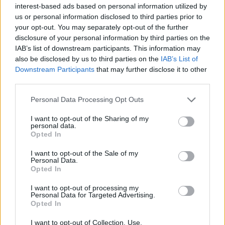
interest-based ads based on personal information utilized by
Μειώνει την πίεση στις τιμές ενοικίων
us or personal information disclosed to third parties prior to
your opt-out. You may separately opt-out of the further
disclosure of your personal information by third parties on the
κοινωνική κατοικία
Ενισχύει την
IAB’s list of downstream participants. This information may
also be disclosed by us to third parties on the
IAB’s List of
Αξιοποιεί ανενεργή δημόσια περιουσία
Downstream Participants
that may further disclose it to other
third parties.
Please note that this website/app uses one or more Google
Personal Data Processing Opt Outs
Σύνδεση με την ευρύτερη οικονομική
services and may gather and store information including but
πολιτική
not limited to your visit or usage behaviour. You may click to
I want to opt-out of the Sharing of my
personal data.
grant or deny consent to Google and its third-party tags to
Opted In
Η Κοινωνική Αντιπαροχή εντάσσεται σε μια
use your data for below specified purposes in below Google
consent section.
I want to opt-out of the Sale of my
συνολική στρατηγική που περιλαμβάνει:
Personal Data.
Opted In
Αυξήσεις μισθών
(κατώτατος στα 920 ευρώ)
I want to opt-out of processing my
Personal Data for Targeted Advertising.
Opted In
Μέτρα στήριξης νοικοκυριών
I want to opt-out of Collection, Use,