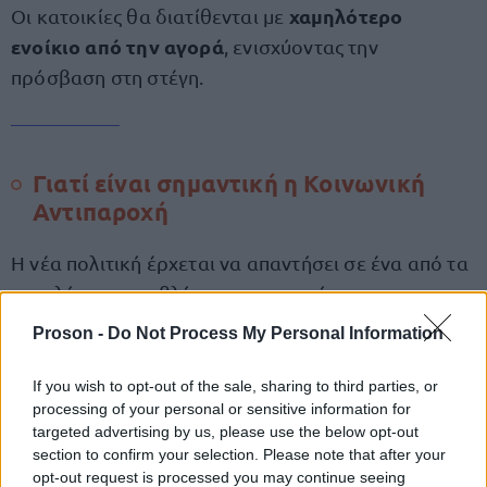
χαμηλότερο
Οι κατοικίες θα διατίθενται με
ενοίκιο από την αγορά
, ενισχύοντας την
πρόσβαση στη στέγη.
Γιατί είναι σημαντική η Κοινωνική
Αντιπαροχή
Η νέα πολιτική έρχεται να απαντήσει σε ένα από τα
μεγαλύτερα προβλήματα της εποχής: τη
στεγαστική κρίση
.
Proson -
Do Not Process My Personal Information
Συγκεκριμένα:
If you wish to opt-out of the sale, sharing to third parties, or
processing of your personal or sensitive information for
targeted advertising by us, please use the below opt-out
προσφορά κατοικιών
Αυξάνει την
section to confirm your selection. Please note that after your
opt-out request is processed you may continue seeing