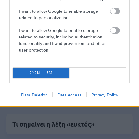
I want to allow Google to enable storage
related to personalization.
I want to allow Google to enable storage
Μάθε πρώτος όλες τις σημαντικές
related to security, including authentication
ειδήσεις.
functionality and fraud prevention, and other
Βάλε το proson.gr στα αποτελέσματα
user protection.
αναζήτησης της Google
CONFIRM
Δημοφιλείς Ειδήσεις
Data Deletion
Data Access
Privacy Policy
Τι σημαίνει η λέξη «ευκτός»