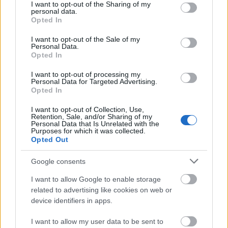
διαφανείς και απλές
not limited to your visit or usage behaviour. You may click to
I want to opt-out of the Sharing of my
personal data.
grant or deny consent to Google and its third-party tags to
Opted In
use your data for below specified purposes in below Google
Μειώνεται η ευελιξία σε σύνθετα σχήματα
consent section.
I want to opt-out of the Sale of my
Personal Data.
αποπληρωμής
Opted In
I want to opt-out of processing my
Τι σημαίνει για τους δανειολήπτες
Personal Data for Targeted Advertising.
Opted In
Θετικά:
I want to opt-out of Collection, Use,
Retention, Sale, and/or Sharing of my
Personal Data that Is Unrelated with the
Purposes for which it was collected.
Περιορισμός υπερβολικών χρεώσεων
Opted Out
Google consents
Μεγαλύτερη διαφάνεια
I want to allow Google to enable storage
related to advertising like cookies on web or
Προστασία από «φουσκωμένα» δάνεια
device identifiers in apps.
I want to allow my user data to be sent to
Αρνητικά: