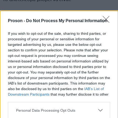
Περισσότερες απορρίψεις αιτήσεων
Proson -
Do Not Process My Personal Information
Μείωση διαθέσιμων δανείων για χαμηλά
If you wish to opt-out of the sale, sharing to third parties, or
εισοδήματα
processing of your personal or sensitive information for
targeted advertising by us, please use the below opt-out
section to confirm your selection. Please note that after your
Επιπτώσεις και στους servicers
opt-out request is processed you may continue seeing
interest-based ads based on personal information utilized by
us or personal information disclosed to third parties prior to
Το πλαφόν επηρεάζει έμμεσα και τις εταιρείες
your opt-out. You may separately opt-out of the further
διαχείρισης απαιτήσεων:
disclosure of your personal information by third parties on the
IAB’s list of downstream participants. This information may
also be disclosed by us to third parties on the
IAB’s List of
Περιορίζεται η αύξηση οφειλών μέσω τόκων
Downstream Participants
that may further disclose it to other
υπερημερίας
third parties.
Please note that this website/app uses one or more Google
Personal Data Processing Opt Outs
Οι ρυθμίσεις χρεών πρέπει να είναι πιο
services and may gather and store information including but