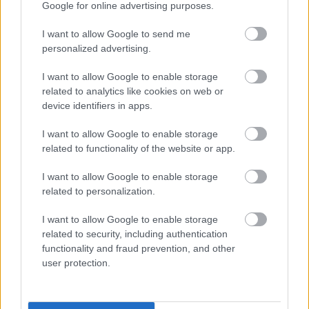
Google for online advertising purposes.
I want to allow Google to send me
Πιθανή δυσκολία έγκρισης δανείων
personalized advertising.
Μείωση επιλογών χρηματοδότησης
I want to allow Google to enable storage
related to analytics like cookies on web or
device identifiers in apps.
Αποκλεισμός πιο ευάλωτων δανειοληπτών
I want to allow Google to enable storage
related to functionality of the website or app.
Το νέο νομοσχέδιο ενισχύει την προστασία των
καταναλωτών, αλλά ταυτόχρονα αναδιαμορφώνει
I want to allow Google to enable storage
related to personalization.
την αγορά δανεισμού. Ενώ περιορίζει την
υπερχρέωση, δημιουργεί ένα πιο αυστηρό
I want to allow Google to enable storage
περιβάλλον που ενδέχεται να δυσκολέψει την
related to security, including authentication
functionality and fraud prevention, and other
πρόσβαση σε χρηματοδότηση για ορισμένες
user protection.
κατηγορίες πολιτών.