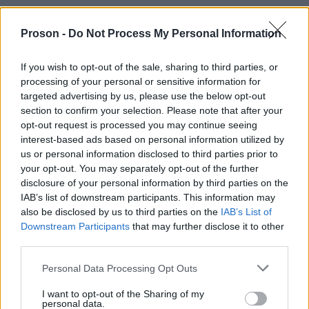
τζίρος αλλά και αυξημένα φαινόμενα
φοροδιαφυγής.
Proson -
Do Not Process My Personal Information
If you wish to opt-out of the sale, sharing to third parties, or
φορολογικής
Στόχος είναι η ενίσχυση της
processing of your personal or sensitive information for
συμμόρφωσης
και η διασφάλιση ίσων όρων
targeted advertising by us, please use the below opt-out
ανταγωνισμού μεταξύ των επιχειρήσεων.
section to confirm your selection. Please note that after your
opt-out request is processed you may continue seeing
interest-based ads based on personal information utilized by
Στόχος η συμμόρφωση και η προστασία
us or personal information disclosed to third parties prior to
your opt-out. You may separately opt-out of the further
των ελεγκτών
disclosure of your personal information by third parties on the
IAB’s list of downstream participants. This information may
Η ΑΑΔΕ επισημαίνει ότι οι έλεγχοι θα είναι
also be disclosed by us to third parties on the
IAB’s List of
εντατικοί και στοχευμένοι, ενώ δίνεται ιδιαίτερη
Downstream Participants
that may further disclose it to other
third parties.
βαρύτητα στην προστασία των υπαλλήλων που
τους διενεργούν.
Please note that this website/app uses one or more Google
Personal Data Processing Opt Outs
services and may gather and store information including but
not limited to your visit or usage behaviour. You may click to
I want to opt-out of the Sharing of my
personal data.
μηδενική
Το μήνυμα προς την αγορά είναι σαφές:
grant or deny consent to Google and its third-party tags to