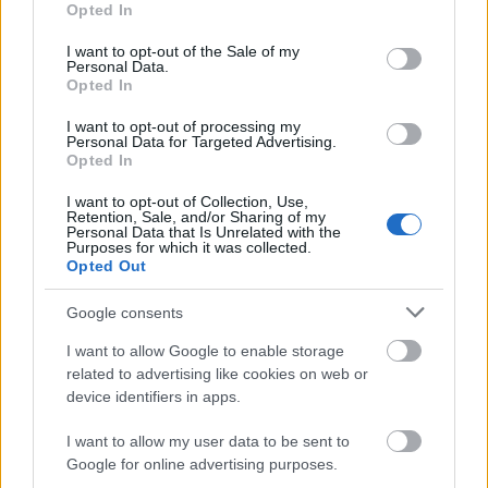
Opted In
use your data for below specified purposes in below Google
ανοχή σε παραβατικές συμπεριφορές
.
consent section.
I want to opt-out of the Sale of my
Personal Data.
Opted In
I want to opt-out of processing my
ΑΣΕΠ: Πιστοποίηση Αγγλικών σε
Personal Data for Targeted Advertising.
μόνο 2 ημέρες στα χέρια σας
Opted In
I want to opt-out of Collection, Use,
Retention, Sale, and/or Sharing of my
Personal Data that Is Unrelated with the
Purposes for which it was collected.
Opted Out
Google consents
ΑΣΕΠ: Εξ αποστάσεως η πιο Εύκολη
Πιστοποίηση Υπολογιστών σε 2
I want to allow Google to enable storage
μέρες
related to advertising like cookies on web or
device identifiers in apps.
I want to allow my user data to be sent to
Google for online advertising purposes.