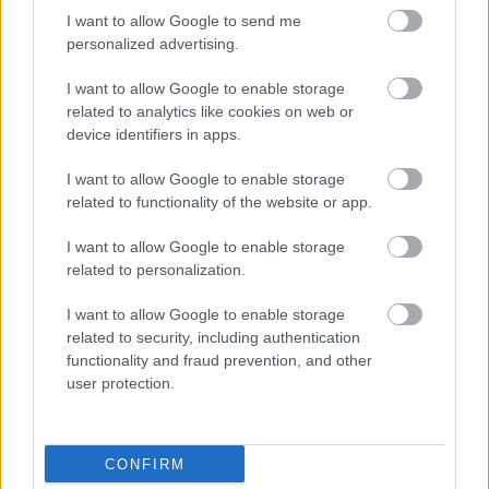
Μάθε πρώτος όλες τις σημαντικές
I want to allow Google to send me
ειδήσεις.
personalized advertising.
Βάλε το proson.gr στα αποτελέσματα
I want to allow Google to enable storage
αναζήτησης της Google
related to analytics like cookies on web or
device identifiers in apps.
I want to allow Google to enable storage
related to functionality of the website or app.
Δημοφιλείς Ειδήσεις
I want to allow Google to enable storage
related to personalization.
I want to allow Google to enable storage
Αλλάζουν τα χαρτονομίσματα ευρώ –
related to security, including authentication
Οριστικά εκτός το 500ευρο
functionality and fraud prevention, and other
user protection.
ΑΣΕΠ: Αυτές είναι οι δύο επόμενες
CONFIRM
προκηρύξεις «μαμούθ» (με μόρια)