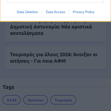
Data Deletion
Data Access
Privacy Policy
ΑΣΕΠ - Μόνιμες προσλήψεις στη
Δημοτική Αστυνομία: Νέα οριστικά
αποτελέσματα
Τουρισμός για όλους 2026: Άνοιξαν οι
αιτήσεις - Για ποια ΑΦΜ
Tags
ΑΑΔΕ
Πρόστιμο
Τουρισμός