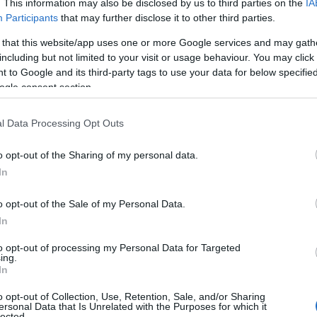
. This information may also be disclosed by us to third parties on the
IA
φοιτοι τουλάχιστον υποχρεωτικής εκπαίδευσης
Participants
that may further disclose it to other third parties.
 that this website/app uses one or more Google services and may gath
ε τα 1000 ευρώ - Αιτήσεις στον φορέα Κα
including but not limited to your visit or usage behaviour. You may click 
 to Google and its third-party tags to use your data for below specifi
ogle consent section.
ος που θα ολοκληρώσει το πρόγραμμα Συνεχιζόμενης
l Data Processing Opt Outs
πιστοποίησης γνώσεων και δεξιοτήτων, σύμφωνα με το
ιούται να λάβει εκπαιδευτικό επίδομα, το οποίο ανέρ
o opt-out of the Sharing of my personal data.
 συμπεριλαμβανομένων των ασφαλιστικών εισφορών.
In
οκληρώσει την κατάρτιση και να επιτύχει στις εξετάσει
o opt-out of the Sale of my Personal Data.
λάβει το σύνολο του επιδόματος κατάρτισης. Ειδικότε
In
ού επιδόματος στους ωφελούμενους γίνεται ως εξής:
to opt-out of processing my Personal Data for Targeted
ing.
ή ολοκλήρωση της κατάρτισης και τη συμμετοχή του 
In
ποίησης (ανεξαρτήτως του αποτελέσματος), ο ωφελούμ
o opt-out of Collection, Use, Retention, Sale, and/or Sharing
οιχεί στο 70% του συνολικά δικαιούμενου ποσού για 
ersonal Data that Is Unrelated with the Purposes for which it
lected.