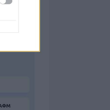
ς Google
α ΑΦΜ