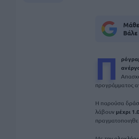
Μάθε 
Βάλε
Π
ρόγραμ
ανέργ
Απασχ
προγράμματος α
Η παρούσα δράση
μέχρι 1.
λάβουν
πραγματοποιηθεί 
Με την ολοκλήρ