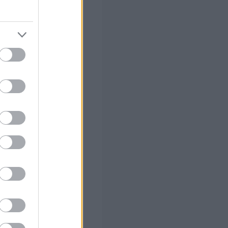
φόσον επιτύχει
αιούμενου ποσού
ένων των
 σας
στών σε 2