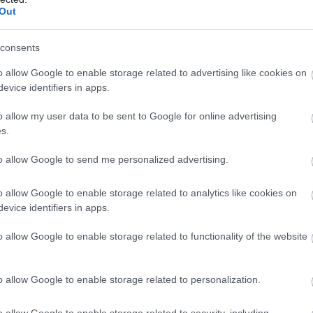
Ε
ς του προγράμματος, αφαιρουμένων των απουσιών.
Out
πιστοποίησης δικαιούται το 100% του συνολικά δικ
των ωρών κατάρτισης του προγράμματος, αφαιρουμ
consents
o allow Google to enable storage related to advertising like cookies on
evice identifiers in apps.
ις πληροφορίες
o allow my user data to be sent to Google for online advertising
s.
to allow Google to send me personalized advertising.
τοποίηση Αγγλικών σε μόνο 2 ημέρες στα χέρια
o allow Google to enable storage related to analytics like cookies on
evice identifiers in apps.
o allow Google to enable storage related to functionality of the website
αποστάσεως η πιο Εύκολη Πιστοποίηση Υπολογι
o allow Google to enable storage related to personalization.
o allow Google to enable storage related to security, including