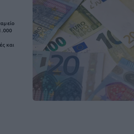
ταμείο
1.000
ές και