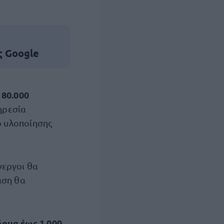
ς Google
 80.000
ηρεσία
ο υλοποίησης
νεργοι θα
ιση θα
δομα έως 1.000