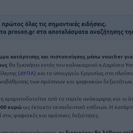
πρώτος όλες τις σημαντικές ειδήσεις.
 το proson.gr στα αποτελέσματα αναζήτησης τη
μα κατάρτισης και πιστοποίησης μέσω voucher για
ους
θα ξεκινήσει εντός του καλοκαιριού η Δημόσια Υπ
(ΔΥΠΑ)
όλησης
και το υπουργείο Εργασίας στο πλαίσι
ναβάθμισης των πράσινων και ψηφιακών δεξιοτήτων.
 χρηματοδοτείται από το ταμείο ανάκαμψης και οι ά
000 ευρώ
ως έκτακτο εκπαιδευτικό επίδομα. Η κατάρτ
στις ψηφιακές και πράσινες δεξιότητες.
οι δικαιούχοι θα λάβουν επί
ωση του προγράμματος,