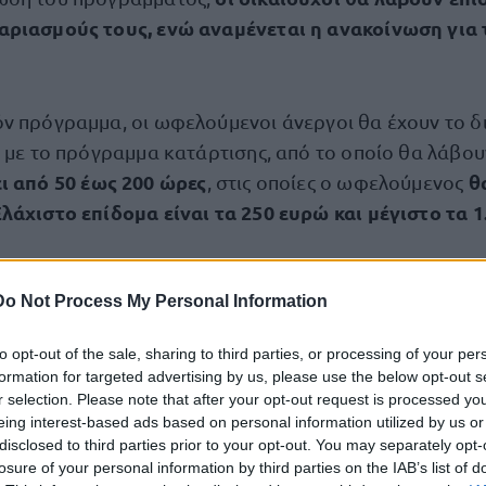
αριασμούς τους, ενώ αναμένεται η ανακοίνωση για 
ν πρόγραμμα, οι ωφελούμενοι άνεργοι θα έχουν το 
ά με το πρόγραμμα κατάρτισης, από το οποίο θα λάβου
ι από 50 έως 200 ώρες
θ
, στις οποίες ο ωφελούμενος
λάχιστο επίδομα είναι τα 250 ευρώ και μέγιστο τα 
η δράση έχουν άνεργοι που πληρούν τις ε
Do Not Process My Personal Information
:
to opt-out of the sale, sharing to third parties, or processing of your per
εγραμμένοι στα Μητρώα Ανεργίας του ΟΑΕΔ, ανεξα
formation for targeted advertising by us, please use the below opt-out s
ίδομα ανεργίας ή όχι
r selection. Please note that after your opt-out request is processed y
eing interest-based ads based on personal information utilized by us or
κία άνω των 18 ετών.
disclosed to third parties prior to your opt-out. You may separately opt-
losure of your personal information by third parties on the IAB’s list of