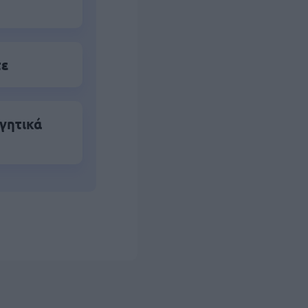
τε
γητικά