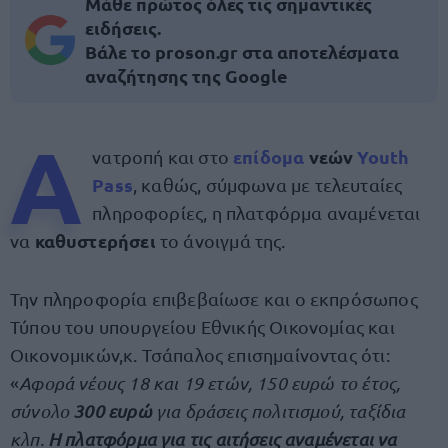
Μάθε πρώτος όλες τις σημαντικές
ειδήσεις.
Βάλε το proson.gr στα αποτελέσματα
αναζήτησης της Google
Α
επίδομα
νεών
Youth
νατροπή και στο
Pass
, καθώς, σύμφωνα με τελευταίες
πληροφορίες, η πλατφόρμα αναμένεται
καθυστερήσει
να
το άνοιγμά της.
Την πληροφορία επιβεβαίωσε και ο εκπρόσωπος
Τύπου του υπουργείου Εθνικής Οικονομίας και
Οικονομικών,κ. Τσάπαλος επισημαίνοντας ότι:
«
Αφορά νέους 18 και 19 ετών, 150 ευρώ το έτος,
σύνολο
300 ευρώ
για δράσεις πολιτισμού, ταξίδια
κλπ.
Η πλατφόρμα για τις αιτήσεις αναμένεται να