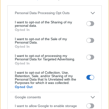
λοιπές ενοικιάσεις μηχανοκίνητων οχημάτων,
third parties.
Please note that this website/app uses one or more Google
σινεμά,
Personal Data Processing Opt Outs
services and may gather and store information including but
not limited to your visit or usage behaviour. You may click to
I want to opt-out of the Sharing of my
αίθουσες χορού, σχολεία, στούντιο,
personal data.
grant or deny consent to Google and its third-party tags to
Opted In
use your data for below specified purposes in below Google
θεατρικές επιχειρήσεις, πρακτορεία εισιτηρίων,
consent section.
I want to opt-out of the Sale of my
Personal Data.
Opted In
ορχήστρες και μπάντες,
I want to opt-out of processing my
Personal Data for Targeted Advertising.
εκθέσεις, τουριστικές ατραξιόν, μουσεία,
Opted In
λοιπές υπηρεσίες αναψυχής.
I want to opt-out of Collection, Use,
Retention, Sale, and/or Sharing of my
Personal Data that Is Unrelated with the
Purposes for which it was collected.
Opted Out
ΑΣΕΠ: Πιστοποίηση Αγγλικών σε
Google consents
μόνο 2 ημέρες στα χέρια σας
I want to allow Google to enable storage