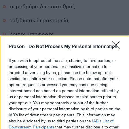
αεροδρόμια/αεροσταθμοί,
ταξιδιωτικά πρακτορεία,
λοιπές μεταφορές,
Proson -
Do Not Process My Personal Information
ενοικίαση σκαφών,
If you wish to opt-out of the sale, sharing to third parties, or
μεταφορές,
processing of your personal or sensitive information for
targeted advertising by us, please use the below opt-out
ενοικίαση τροχόσπιτων κ.λπ.,
section to confirm your selection. Please note that after your
opt-out request is processed you may continue seeing
λοιπές ξενοδοχειακές επιχειρήσεις/καταλύματα,
interest-based ads based on personal information utilized by
us or personal information disclosed to third parties prior to
κατασκηνώσεις αναψυχής και αθλητισμού
your opt-out. You may separately opt-out of the further
disclosure of your personal information by third parties on the
IAB’s list of downstream participants. This information may
campings,
also be disclosed by us to third parties on the
IAB’s List of
Downstream Participants
that may further disclose it to other