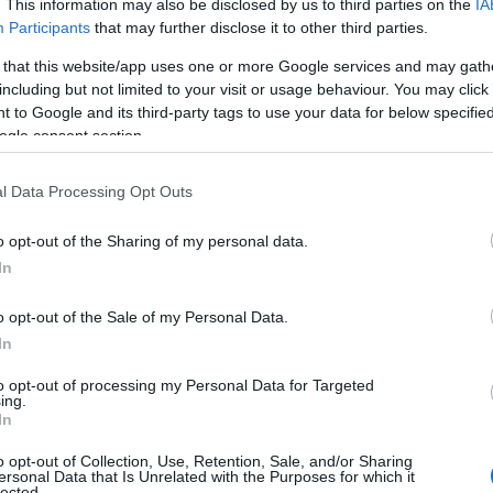
σιδηροδρομικές μεταφορές επιβατών
. This information may also be disclosed by us to third parties on the
IA
Participants
that may further disclose it to other third parties.
προαστιακές χερσαίες μεταφορές επιβατών
 that this website/app uses one or more Google services and may gath
including but not limited to your visit or usage behaviour. You may click 
 ταξί
 to Google and its third-party tags to use your data for below specifi
ogle consent section.
ς μεταφορές επιβατών π.δ.κ.α.
l Data Processing Opt Outs
ι ακτοπλοϊκές μεταφορές επιβατών
o opt-out of the Sharing of my personal data.
λωτές μεταφορές επιβατών
In
o opt-out of the Sale of my Personal Data.
μεταφορές επιβατών
In
αι παρόμοια καταλύματα
to opt-out of processing my Personal Data for Targeted
ing.
In
ιακοπών και άλλα καταλύματα σύντομης διαμονής
o opt-out of Collection, Use, Retention, Sale, and/or Sharing
ersonal Data that Is Unrelated with the Purposes for which it
ήνωσης, εγκαταστάσεις για οχήματα αναψυχής και ρ
lected.