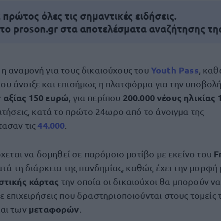
πρώτος όλες τις σημαντικές ειδήσεις.
 το proson.gr στα αποτελέσματα αναζήτησης τη
Youth Pass
 η αναμονή για τους δικαιούχους του
, καθ
ου άνοιξε και επισήμως η πλατφόρμα για την υποβολ
 αξίας 150 ευρώ
200.000 νέους ηλικίας 
, για περίπου
ιτήσεις, κατά το πρώτο 24ωρο από το άνοιγμα της
44.000
ασαν τις
.
F
ρχεται να δομηθεί σε παρόμοιο μοτίβο με εκείνο του
ατά τη διάρκεια της πανδημίας, καθώς έχει την μορφ
τικής κάρτας
την οποία οι δικαιούχοι θα μπορούν να
ε επιχειρήσεις που δραστηριοποιούνται στους τομείς
μεταφορών
και των
.