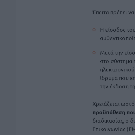
Έπειτα πρέπει ν
Η είσοδος του
αυθεντικοποί
Μετά την είσ
στο σύστημα π
ηλεκτρονικού
ίδρυμα που επ
την έκδοση τ
Χρειάζεται ωστό
προϋπόθεση που
διαδικασίας, ο 
Επικοινωνίας (Ε