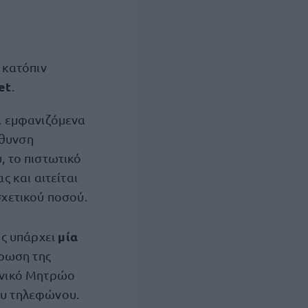
 κατόπιν
et
.
α εμφανιζόμενα
ύθυνση
, το πιστωτικό
ς και αιτείται
σχετικού ποσού.
μία
ώς υπάρχει
ήρωση της
Εθνικό Μητρώο
ου τηλεφώνου.