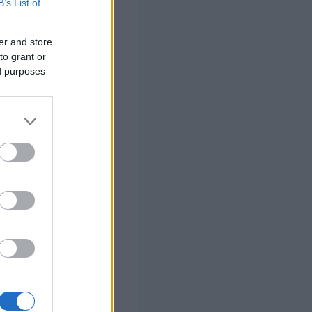
B’s List of
er and store
to grant or
ed purposes
υμουλκούμενα