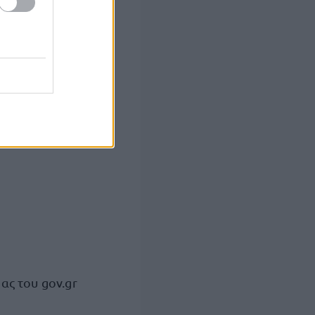
ξης επισκεπτών
ιοτόπων
ας του gov.gr