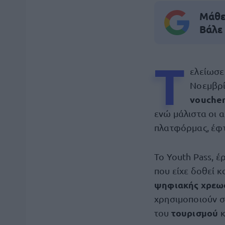
Μάθε 
Βάλε
T
ελείωσε
Νοεμβρί
voucher
ενώ μάλιστα οι α
πλατφόρμας, έφτ
Το Youth Pass, έ
που είχε δοθεί κ
ψηφιακής χρεωσ
χρησιμοποιούν σ
τουρισμού
του