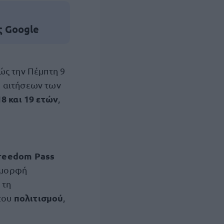
ς Google
ώς την Πέμπτη 9
ή αιτήσεων των
18 και 19 ετών
,
reedom Pass
ή μορφή
 τη
πολιτισμού
 του
,