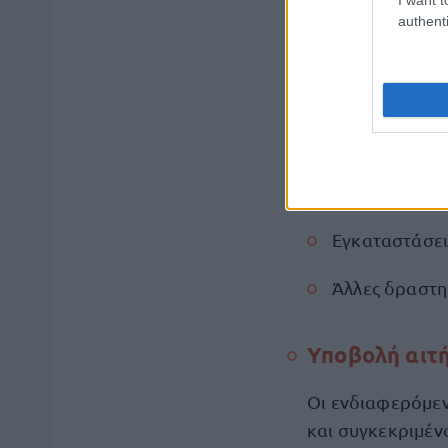
authenti
Εκμετάλλευση
Δραστηριότητ
Λειτουργία ι
Δραστηριότητ
Εγκαταστάσει
Άλλες δραστη
Υποβολή αι
Οι ενδιαφερόμεν
και συγκεκριμέν