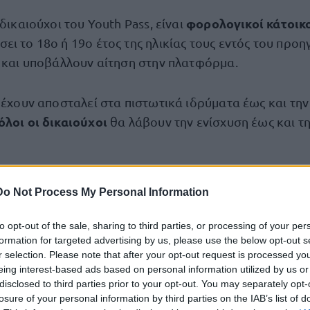
φορολογικοί κάτοικ
 δικαιούχοι του Youth Pass, είναι
ει το 18ο ή 19ο έτος της ηλικίας τους εντός του προ
ς και υποβάλλουν αίτηση στην πλατφόρμα.
 έχουν αποσταλεί στα πιστωτικά ιδρύματα έως και την
όλοι οι δικαιούχοι
θα λάβουν την ενίσχυση έως και τ
 να εξαργυρώσετε το voucher των 150 ευ
Do Not Process My Personal Information
ΕΚ, οι δικαιούχοι μπορούν να εξαργυρώνουν το vouch
to opt-out of the sale, sharing to third parties, or processing of your per
formation for targeted advertising by us, please use the below opt-out s
r selection. Please note that after your opt-out request is processed y
eing interest-based ads based on personal information utilized by us or
ριο βιβλίων σε εξειδικευμένα καταστήματα
disclosed to third parties prior to your opt-out. You may separately opt-
losure of your personal information by third parties on the IAB’s list of