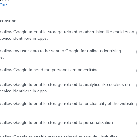
Out
ματα
consents
o allow Google to enable storage related to advertising like cookies on
ες προβολής κινηματογραφικών ταινιών
evice identifiers in apps.
ι εκμίσθωση εξοπλισμού πλωτών μεταφορών
o allow my user data to be sent to Google for online advertising
s.
ες ταξιδιωτικών πρακτορείων
to allow Google to send me personalized advertising.
τες γραφείων οργανωμένων ταξιδιών
o allow Google to enable storage related to analytics like cookies on
evice identifiers in apps.
ριότητες υπηρεσιών κρατήσεων και συναφείς δραστη
o allow Google to enable storage related to functionality of the website
εάματος
ς δραστηριότητες για τις τέχνες του θεάματος
o allow Google to enable storage related to personalization.
 δημιουργία
o allow Google to enable storage related to security, including