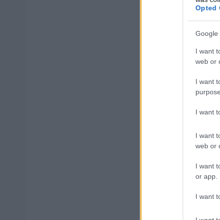
οχήματα
Opted 
Άλλα καταλύ
Google 
I want t
Δραστηριότητ
web or d
Ενοικίαση κα
I want t
purpose
Δραστηριότητ
I want 
Δραστηριότη
I want t
web or d
Άλλες δραστη
I want t
Τέχνες του θ
or app.
Υποστηρικτικέ
I want t
Καλλιτεχνική
I want t