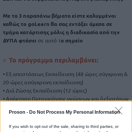
Με τα 3 παραπάνω βήματα είστε καλυμμένοι
καθώς το goLearn θα σας εντάξει άμεσα σε
τμήμα κατάρτισης μόλις η διαδικασία από την
ΔΥΠΑ φτάσει
ο σημείο
σε αυτό τ
To πρόγραμμα περιλαμβάνει:
• Εξ αποστάσεως Εκπαίδευση (48 ώρες σύγχρονη &
20 ώρες ασύγχρονη εκπαίδευση)
• Διά Ζώσης Εκπαίδευση (12 ώρες)
• Απόκτηση Πιστοποίησης γνώσεων και δεξιοτήτων
στο αντικείμενο κατάρτισης
Proson -
Do Not Process My Personal Information
• Εκπαιδευτικό επίδομα 5€ / ώρα κατάρτισης με
συνολικό επίδομα έως 400€
If you wish to opt-out of the sale, sharing to third parties, or