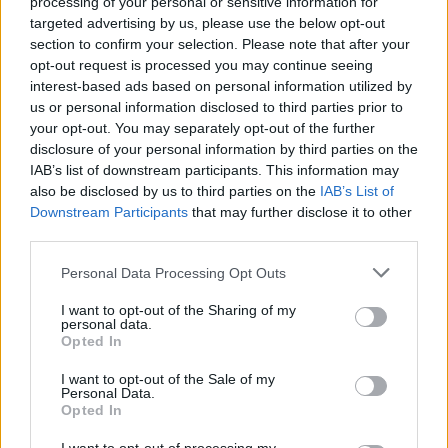
processing of your personal or sensitive information for
targeted advertising by us, please use the below opt-out
Τα προγράμματα κατάρτισης που
section to confirm your selection. Please note that after your
μπορείτε να επιλέξετε στην goLearn
opt-out request is processed you may continue seeing
interest-based ads based on personal information utilized by
us or personal information disclosed to third parties prior to
1. Κυκλική Οικονομία
your opt-out. You may separately opt-out of the further
2. Επιχειρηματικές δεξιότητες για την εκμετάλλευση
disclosure of your personal information by third parties on the
πράσινων ευκαιριών
IAB’s list of downstream participants. This information may
also be disclosed by us to third parties on the
IAB’s List of
3. Προστασία Περιβάλλοντος από ψηφιακές
Downstream Participants
that may further disclose it to other
τεχνολογίες και συσκευές
third parties.
Please note that this website/app uses one or more Google
Personal Data Processing Opt Outs
Εκδηλώστε ενδιαφέρον στην goLearn
services and may gather and store information including but
not limited to your visit or usage behaviour. You may click to
για άμεση εξυπηρέτηση και
I want to opt-out of the Sharing of my
personal data.
grant or deny consent to Google and its third-party tags to
ενημέρωση
Opted In
use your data for below specified purposes in below Google
consent section.
I want to opt-out of the Sale of my
Personal Data.
Opted In