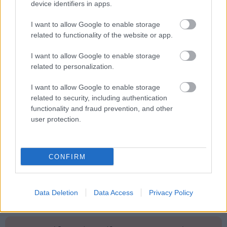
device identifiers in apps.
I want to allow Google to enable storage
related to functionality of the website or app.
ΑΣΕΠ: Πιστοποίηση Αγγλικών σε
I want to allow Google to enable storage
μόνο 2 ημέρες στα χέρια σας
related to personalization.
I want to allow Google to enable storage
related to security, including authentication
functionality and fraud prevention, and other
user protection.
ΑΣΕΠ: Εξ αποστάσεως η πιο Εύκολη
Πιστοποίηση Υπολογιστών σε 2
CONFIRM
μέρες
Data Deletion
Data Access
Privacy Policy