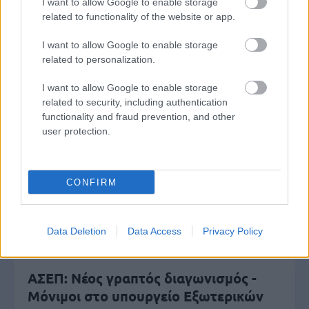
I want to allow Google to enable storage
related to functionality of the website or app.
ΑΣΕΠ: Αυτές είναι οι δύο επόμενες
I want to allow Google to enable storage
related to personalization.
προκηρύξεις «μαμούθ» (με μόρια)
I want to allow Google to enable storage
related to security, including authentication
functionality and fraud prevention, and other
Αλλάζουν τα χαρτονομίσματα ευρώ –
user protection.
Οριστικά εκτός το 500ευρο
CONFIRM
ΔΥΠΑ: 1.000 προσλήψεις με μισθό έως
1.250€ - Πού θα κάνετε αίτηση
Data Deletion
Data Access
Privacy Policy
ΑΣΕΠ: Νέος γραπτός διαγωνισμός -
Μόνιμοι στο υπουργείο Εξωτερικών