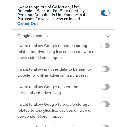
I want to opt-out of Collection, Use,
Retention, Sale, and/or Sharing of my
ΑΣΕΠ: Εξ αποστάσεως η πιο Εύκολη
Personal Data that Is Unrelated with the
Purposes for which it was collected.
Πιστοποίηση Υπολογιστών σε 2
Opted Out
μέρες
Google consents
I want to allow Google to enable storage
related to advertising like cookies on web or
device identifiers in apps.
Μάθε πρώτος όλες τις σημαντικές
I want to allow my user data to be sent to
ειδήσεις.
Google for online advertising purposes.
Βάλε το proson.gr στα αποτελέσματα
αναζήτησης της Google
I want to allow Google to send me
personalized advertising.
I want to allow Google to enable storage
related to analytics like cookies on web or
device identifiers in apps.
Δημοφιλείς Ειδήσεις