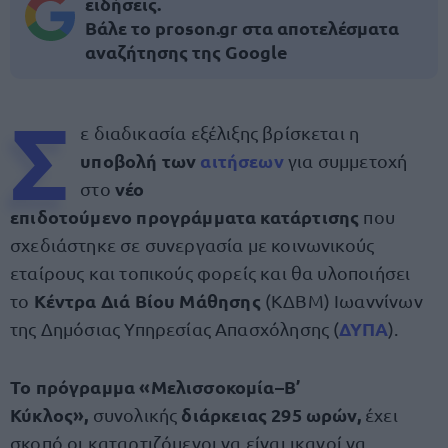
ειδήσεις.
Βάλε το proson.gr στα αποτελέσματα
αναζήτησης της Google
Σ
ε διαδικασία εξέλιξης βρίσκεται η
υποβολή των
αιτήσεων
για συμμετοχή
νέο
στο
επιδοτούμενο προγράμματα κατάρτισης
που
σχεδιάστηκε σε συνεργασία με κοινωνικούς
εταίρους και τοπικούς φορείς και θα υλοποιήσει
Κέντρα Διά Βίου Μάθησης
το
(ΚΔΒΜ) Ιωαννίνων
ΔΥΠΑ
της Δημόσιας Υπηρεσίας Απασχόλησης (
).
Το πρόγραμμα «Μελισσοκομία–Β’
Κύκλος»,
διάρκειας 295 ωρών,
συνολικής
έχει
σκοπό οι καταρτιζόμενοι να είναι ικανοί να