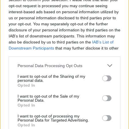
των προσφερόμενων θεματικών ενοτήτων.
opt-out request is processed you may continue seeing
interest-based ads based on personal information utilized by
Με την επιτυχή ολοκλήρωση των προγραμμάτων
us or personal information disclosed to third parties prior to
your opt-out. You may separately opt-out of the further
ωφελούμενοι
κατάρτισης, οι
θα λάβουν βεβαίωση
disclosure of your personal information by third parties on the
επαγγελματικής κατάρτισης από τα ΚΔΒΜ
IAB’s list of downstream participants. This information may
Ιωαννίνων της ΔΥΠΑ.
also be disclosed by us to third parties on the
IAB’s List of
Downstream Participants
that may further disclose it to other
third parties.
Για περισσότερες πληροφορίες
Please note that this website/app uses one or more Google
Personal Data Processing Opt Outs
https://www.dypa.gov.gr/nea-anakoinwseis.
services and may gather and store information including but
not limited to your visit or usage behaviour. You may click to
I want to opt-out of the Sharing of my
personal data.
grant or deny consent to Google and its third-party tags to
Opted In
use your data for below specified purposes in below Google
ΑΣΕΠ: Πιστοποίηση Αγγλικών σε
consent section.
I want to opt-out of the Sale of my
Personal Data.
μόνο 2 ημέρες στα χέρια σας
Opted In
I want to opt-out of processing my
Personal Data for Targeted Advertising.
Opted In