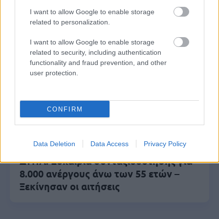
Πυροσβεστική Σχολή: Νέος
I want to allow Google to enable storage
related to personalization.
κανονισμός για δόκιμους – Τι αλλάζει
σε διαμονή, σίτιση και πρακτική
I want to allow Google to enable storage
εκπαίδευση
related to security, including authentication
functionality and fraud prevention, and other
user protection.
e-ΕΦΚΑ: Έως 846 ευρώ επιπλέον στη
σύνταξη – Ποιοι δικαιούνται τα
CONFIRM
χρήματα
Data Deletion
Data Access
Privacy Policy
ΔΥΠΑ: Ευκαιρία συνταξιοδότησης για
8.000 ανέργους άνω των 55 ετών –
Ξεκίνησαν οι αιτήσεις