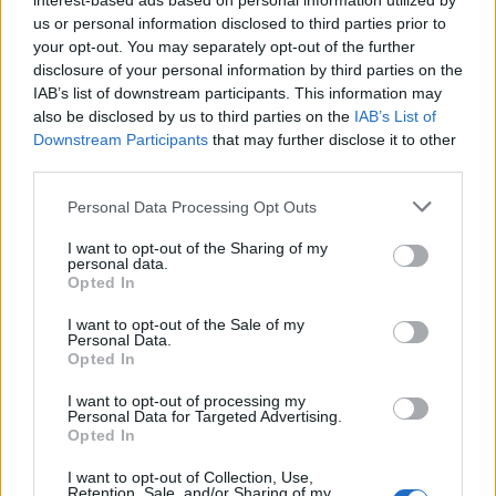
interest-based ads based on personal information utilized by
us or personal information disclosed to third parties prior to
συμψηφίζεται με την επόμενη καταβολή
your opt-out. You may separately opt-out of the further
Κοινωνικού Εισοδήματος
του
disclosure of your personal information by third parties on the
Αλληλεγγύης
(ΚΕΑ).
IAB’s list of downstream participants. This information may
also be disclosed by us to third parties on the
IAB’s List of
Downstream Participants
that may further disclose it to other
third parties.
ΑΣΕΠ: Πιστοποίηση Αγγλικών σε
Please note that this website/app uses one or more Google
Personal Data Processing Opt Outs
μόνο 2 ημέρες στα χέρια σας
services and may gather and store information including but
not limited to your visit or usage behaviour. You may click to
I want to opt-out of the Sharing of my
personal data.
grant or deny consent to Google and its third-party tags to
Opted In
use your data for below specified purposes in below Google
consent section.
I want to opt-out of the Sale of my
Personal Data.
Opted In
ΑΣΕΠ: Εξ αποστάσεως η πιο Εύκολη
I want to opt-out of processing my
Πιστοποίηση Υπολογιστών σε 2
Personal Data for Targeted Advertising.
Opted In
μέρες
I want to opt-out of Collection, Use,
Retention, Sale, and/or Sharing of my