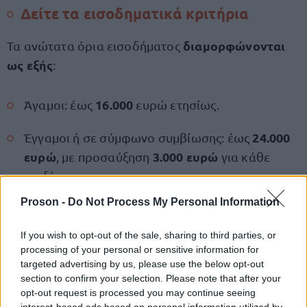
Δείτε τα εισοδηματικά κριτήρια
διαμορφώνονται
Τα ανώτατα όρια εισοδήματος
ως εξής
:
16.000
Άγαμοι: έως
ευρώ ετησίως.
24.000
Έγγαμοι ή σε σύμφωνο συμβίωσης: έως
ευρώ
3.000 ευρώ
, με προσαύξηση
για κάθε
παιδί.
Proson -
Do Not Process My Personal Information
27.000 ευρώ
Μονογονεϊκές οικογένειες: έως
, με
3.000
επιπλέον
ευρώ για κάθε παιδί μετά το
If you wish to opt-out of the sale, sharing to third parties, or
πρώτο.
processing of your personal or sensitive information for
targeted advertising by us, please use the below opt-out
section to confirm your selection. Please note that after your
Το ποσό των 300 ευρώ προσμετράται
opt-out request is processed you may continue seeing
συνολικό εισόδημα των δικαιούχων
στο
και