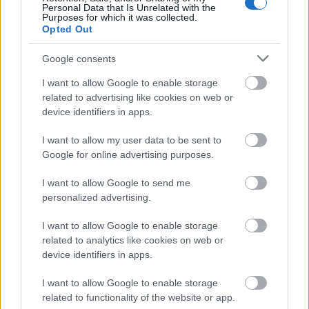
Personal Data that Is Unrelated with the
Purposes for which it was collected.
Opted Out
Μάθε πρώτος όλες τις σημαντικές
Google consents
ειδήσεις.
I want to allow Google to enable storage
Βάλε το proson.gr στα αποτελέσματα
related to advertising like cookies on web or
αναζήτησης της Google
device identifiers in apps.
I want to allow my user data to be sent to
Google for online advertising purposes.
Δημοφιλείς Ειδήσεις
I want to allow Google to send me
personalized advertising.
I want to allow Google to enable storage
related to analytics like cookies on web or
Ανοικτές 1.779 θέσεις εργασίας στο
device identifiers in apps.
Δημόσιο (χωρίς πτυχίο)
I want to allow Google to enable storage
related to functionality of the website or app.