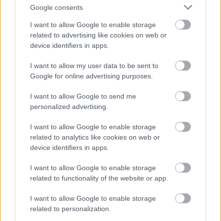
αναζήτησης της Google
Google consents
I want to allow Google to enable storage
related to advertising like cookies on web or
device identifiers in apps.
Δημοφιλείς Ειδήσεις
I want to allow my user data to be sent to
Google for online advertising purposes.
I want to allow Google to send me
personalized advertising.
Ανοικτές 1.779 θέσεις εργασίας στο
Δημόσιο (χωρίς πτυχίο)
I want to allow Google to enable storage
related to analytics like cookies on web or
device identifiers in apps.
Πυροσβεστική Σχολή: Νέος
I want to allow Google to enable storage
κανονισμός για δόκιμους – Τι αλλάζει
related to functionality of the website or app.
σε διαμονή, σίτιση και πρακτική
I want to allow Google to enable storage
εκπαίδευση
related to personalization.