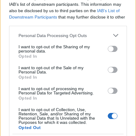
IAB’s list of downstream participants. This information may
also be disclosed by us to third parties on the
IAB’s List of
ΑΣΕΠ: Πιστοποίηση Αγγλικών σε
Downstream Participants
that may further disclose it to other
μόνο 2 ημέρες στα χέρια σας
third parties.
Please note that this website/app uses one or more Google
Personal Data Processing Opt Outs
services and may gather and store information including but
not limited to your visit or usage behaviour. You may click to
I want to opt-out of the Sharing of my
personal data.
grant or deny consent to Google and its third-party tags to
Opted In
use your data for below specified purposes in below Google
ΑΣΕΠ: Εξ αποστάσεως η πιο Εύκολη
consent section.
I want to opt-out of the Sale of my
Πιστοποίηση Υπολογιστών σε 2
Personal Data.
Opted In
μέρες
I want to opt-out of processing my
Personal Data for Targeted Advertising.
Opted In
I want to opt-out of Collection, Use,
Retention, Sale, and/or Sharing of my
Μάθε πρώτος όλες τις σημαντικές
Personal Data that Is Unrelated with the
Purposes for which it was collected.
ειδήσεις.
Opted Out
Βάλε το proson.gr στα αποτελέσματα