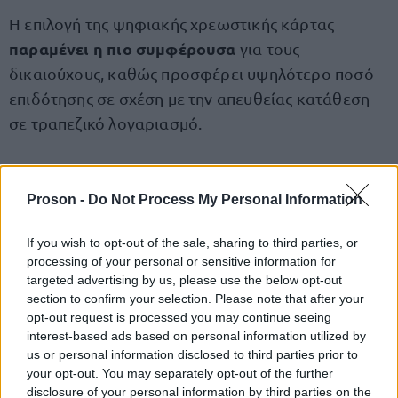
Η επιλογή της ψηφιακής χρεωστικής κάρτας
παραμένει η πιο συμφέρουσα
για τους
δικαιούχους, καθώς προσφέρει υψηλότερο ποσό
επιδότησης σε σχέση με την απευθείας κατάθεση
σε τραπεζικό λογαριασμό.
Σε όλες τις κατηγορίες δικαιούχων, η διαφορά
10 ευρώ υπέρ της ψηφιακής κάρτας
φτάνει τα
.
Proson -
Do Not Process My Personal Information
If you wish to opt-out of the sale, sharing to third parties, or
Με δεδομένο ότι η προθεσμία της 31ης Ιουλίου
processing of your personal or sensitive information for
είναι καταληκτική, οι δικαιούχοι καλούνται να
targeted advertising by us, please use the below opt-out
εγκαίρως
προχωρήσουν
section to confirm your selection. Please note that after your
στη χρήση του ποσού που
opt-out request is processed you may continue seeing
τους αναλογεί, ώστε να μην χάσουν την οικονομική
interest-based ads based on personal information utilized by
ενίσχυση.
us or personal information disclosed to third parties prior to
your opt-out. You may separately opt-out of the further
disclosure of your personal information by third parties on the