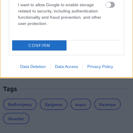
I want to allow Google to enable storage
related to security, including authentication
ΥΠΕΣ: Προγραμματισμός προσλήψεων
functionality and fraud prevention, and other
2027 - Παρατείνεται το Β' Στάδιο
user protection.
CONFIRM
Προσλήψεις αναπληρωτών: Περίπου
30.000 ονόματα στην α' φάση
Data Deletion
Data Access
Privacy Policy
Tags
Επιδοτήσεις
Χρήματα
ευρώ
Καύσιμα
Voucher