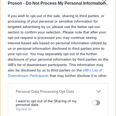
2026
, οι οποίες θεωρούνται εμπρόθεσμες και
Proson -
Do Not Process My Personal Information
αντιμετωπίζονται ως αρχικές δηλώσεις.
If you wish to opt-out of the sale, sharing to third parties, or
processing of your personal or sensitive information for
Σε περίπτωση που από την τροποποιητική δήλωση
targeted advertising by us, please use the below opt-out
προκύπτει επιπλέον φόρος, ο φορολογούμενος
section to confirm your selection. Please note that after your
αρχική
διατηρεί την έκπτωση που αντιστοιχεί στην
opt-out request is processed you may continue seeing
interest-based ads based on personal information utilized by
δήλωση
για το αρχικό ποσό, ενώ για τον πρόσθετο
us or personal information disclosed to third parties prior to
φόρο εφαρμόζεται το ποσοστό έκπτωσης που
your opt-out. You may separately opt-out of the further
ισχύει κατά τον χρόνο υποβολής της
disclosure of your personal information by third parties on the
IAB’s list of downstream participants. This information may
τροποποιητικής.
also be disclosed by us to third parties on the
IAB’s List of
Downstream Participants
that may further disclose it to other
Η έγκαιρη υποβολή της δήλωσης και η σωστή
third parties.
καταχώριση τραπεζικού λογαριασμού θεωρούνται
Please note that this website/app uses one or more Google
Personal Data Processing Opt Outs
καθοριστικά
στοιχεία για την ομαλή ολοκλήρωση
services and may gather and store information including but
not limited to your visit or usage behaviour. You may click to
I want to opt-out of the Sharing of my
των διαδικασιών και την ταχύτερη επιστροφή ή
personal data.
grant or deny consent to Google and its third-party tags to
Opted In
εκκαθάριση φόρου.
use your data for below specified purposes in below Google