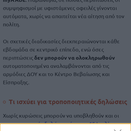
συμψηφισμοί με υφιστάμενες οφειλές γίνονται
αυτόματα, χωρίς να απαιτείται νέα αίτηση από τον
πολίτη.
Οι σχετικές διαδικασίες διεκπεραιώνονται κάθε
εβδομάδα σε κεντρικό επίπεδο, ενώ όσες
δεν μπορούν να ολοκληρωθούν
περιπτώσεις
αυτοματοποιημένα αναλαμβάνονται από τις
αρμόδιες ΔΟΥ και το Κέντρο Βεβαίωσης και
Είσπραξης.
Τι ισχύει για τροποποιητικές δηλώσεις
Χωρίς κυρώσεις μπορούν να υποβληθούν και οι
τροποποιητικές δηλώσεις έως τις 15 Ιουλίου