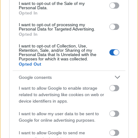
consent section.
I want to opt-out of the Sale of my
Personal Data.
Opted In
ΑΣΕΠ: Πιστοποίηση Αγγλικών σε
I want to opt-out of processing my
Personal Data for Targeted Advertising.
μόνο 2 ημέρες στα χέρια σας
Opted In
I want to opt-out of Collection, Use,
Retention, Sale, and/or Sharing of my
Personal Data that Is Unrelated with the
Purposes for which it was collected.
Opted Out
ΑΣΕΠ: Εξ αποστάσεως η πιο Εύκολη
Google consents
Πιστοποίηση Υπολογιστών σε 2
I want to allow Google to enable storage
μέρες
related to advertising like cookies on web or
device identifiers in apps.
I want to allow my user data to be sent to
Google for online advertising purposes.
Μάθε πρώτος όλες τις σημαντικές
I want to allow Google to send me
ειδήσεις.