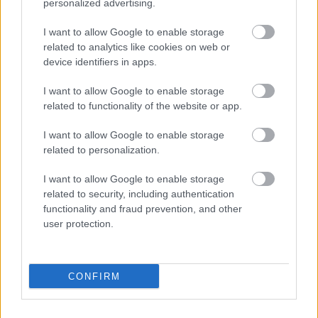
personalized advertising.
Βάλε το proson.gr στα αποτελέσματα
αναζήτησης της Google
I want to allow Google to enable storage
related to analytics like cookies on web or
device identifiers in apps.
I want to allow Google to enable storage
related to functionality of the website or app.
Δημοφιλείς Ειδήσεις
I want to allow Google to enable storage
related to personalization.
I want to allow Google to enable storage
ΟΠΕΚΑ: Μηνιαίο επίδομα έως 210
related to security, including authentication
ευρώ - Πώς θα τα πάρετε
functionality and fraud prevention, and other
user protection.
Τι σημαίνει η λέξη «σιγαλός»
CONFIRM