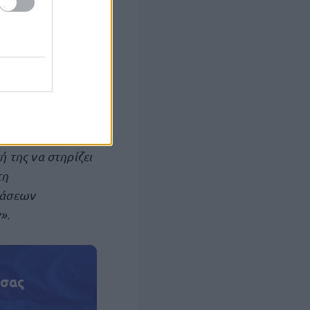
έο πρόγραμμα
 μέσω της
ς δόσης
ατα, μάλιστα, με
σιακά κριτήρια
αιούχων.
ή της να στηρίζει
τη
ράσεων
».
 σας