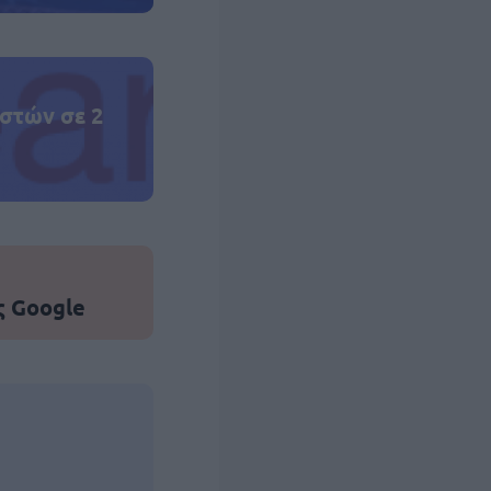
στών σε 2
ς Google