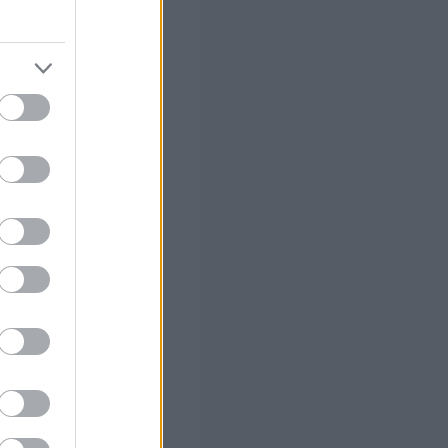
μες οφειλές με
ιακής
ο δάνειο να
ο πρόγραμμα,
ν για το
ων αντιγράφων
ύν να αναζητούν
ό επιτόκιο του
ης Τράπεζας,
ίς Πελάτες
στο πλαίσιο των
λών επιτοκίων