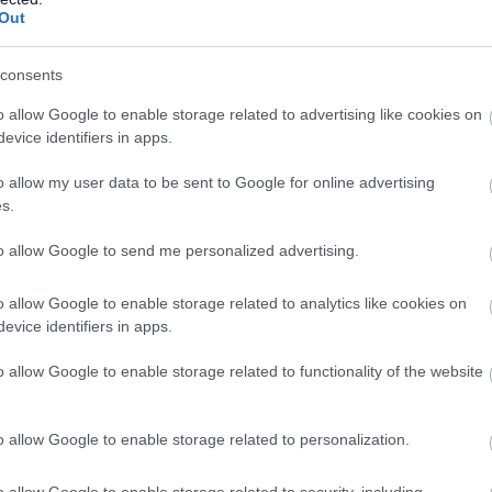
Out
ταξης αποτελεί το δάνειο να μην εμφανίζει ληξιπρόθεσ
οράς την 28 Απριλίου 2023. Η διατήρηση της προνομ
consents
ι δανειολήπτες θα φροντίσουν ώστε τ
επάγεται ότι ο
o allow Google to enable storage related to advertising like cookies on
ερο
για τους 12 μήνες διάρκειας του προγράμματος.
evice identifiers in apps.
άτες Στεγαστικών Δανείων θα ενταχθούν αυτόματα στ
o allow my user data to be sent to Google for online advertising
s.
ται άλλη ενέργεια εκ μέρους τους, ενώ θα ενημερωθού
ιο του δανείου τους και την αντίστοιχη δόση μέσω τ
to allow Google to send me personalized advertising.
 λαμβάνουν σε τακτική βάση. Οι δανειολήπτες μπορο
οφορίες για τους όρους του προγράμματος, το συνολικ
o allow Google to enable storage related to analytics like cookies on
evice identifiers in apps.
ι χρήσιμες ερωτήσεις - απαντήσεις στην ιστοσελίδα τ
o allow Google to enable storage related to functionality of the website
ές ανάγκες του Προγράμματος Ανταμοιβής για Συνεπε
o allow Google to enable storage related to personalization.
είων καλύπτονται εξ ολοκλήρου από την Alpha Bank, 
 τη στήριξη των πελατών της στο νέο περιβάλλον υψη
o allow Google to enable storage related to security, including