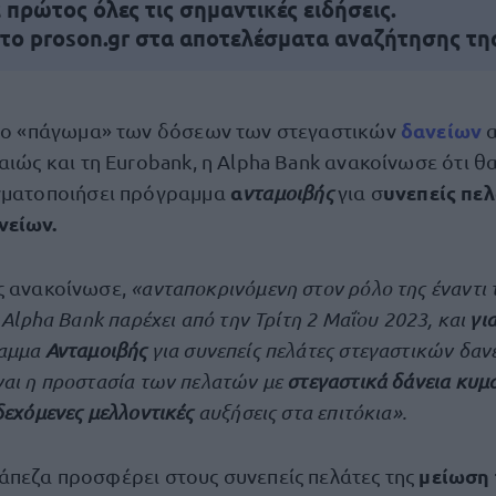
πρώτος όλες τις σημαντικές ειδήσεις.
 το proson.gr στα αποτελέσματα αναζήτησης τη
δανείων
το «πάγωμα» των δόσεων των στεγαστικών
αιώς και τη Eurobank, η Alpha Bank ανακοίνωσε ότι θ
α
υνεπείς πελ
ματοποιήσει πρόγραμμα
νταμοιβής
για σ
νείων.
ς ανακοίνωσε,
«ανταποκρινόμενη στον ρόλο της έναντι 
η Alpha Bank παρέχει από την Τρίτη 2 Μαΐου 2023, και
γι
αμμα
Ανταμοιβής
για συνεπείς πελάτες στεγαστικών δαν
αι η προστασία των πελατών με
στεγαστικά δάνεια κυμ
δεχόμενες μελλοντικές
αυξήσεις στα επιτόκια».
μείωση 
άπεζα προσφέρει στους συνεπείς πελάτες της