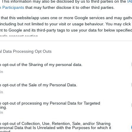
. This information may also be disclosed by us to third parties on the
IA
Participants
that may further disclose it to other third parties.
ιολήπτες προστατεύονται από μελλοντικές αυξήσει
 that this website/app uses one or more Google services and may gath
 δεν στερούνται τα οφέλη τυχόν μελλοντικής μείωσής 
including but not limited to your visit or usage behaviour. You may click 
ογράμματος.
 to Google and its third-party tags to use your data for below specifi
ogle consent section.
επιτόκια αναφοράς του προγράμματος διαμορφώνοντα
l Data Processing Opt Outs
 στο 2,72% και EURIBOR 3 μηνών στο 2,83%, από 2,92
τέλη Μαρτίου.
o opt-out of the Sharing of my personal data.
In
πρόγραμμα - προϋποθέσεις
o opt-out of the Sale of my Personal Data.
In
ο οποίο ισχύει για όλα τα νομίσματα χορήγησης, εντά
to opt-out of processing my Personal Data for Targeted
α Κυμαινόμενου Επιτοκίου προς ιδιώτες πελάτες, τα 
ing.
In
 την 31 Δεκεμβρίου 2022
, ανεξαρτήτως εάν έχουν ήδη
το Πρόγραμμα Επιδότησης Επιτοκίου Ευάλωτων Νοικο
o opt-out of Collection, Use, Retention, Sale, and/or Sharing
ersonal Data that Is Unrelated with the Purposes for which it
lected.