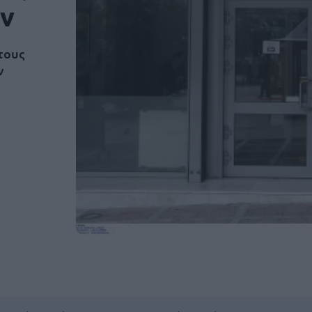
ων
τους
ν