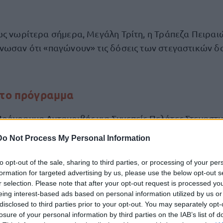
ως νωρίτερα σήμερα, Μεγάλη Τρίτη, η Τράπεζα Πειραιώ
νωσαν ότι «παγώνουν» τις δόσεις των στεγαστικών δ
 το πρόγραμμα
ρόγραμμα Ανταμοιβής για Συνεπείς Πελάτες Στεγαστι
ιτόκιο αναφοράς,
όπως αυτό είχε διαμορφωθεί την 3
Do Not Process My Personal Information
ερίπου 20 μονάδες βάσης.
to opt-out of the sale, sharing to third parties, or processing of your per
formation for targeted advertising by us, please use the below opt-out s
τόκιο αναφοράς διατηρείται σταθερό καθ' όλη τη διά
r selection. Please note that after your opt-out request is processed y
12μηνη
επιτό
ημειώνεται ότι εάν κατά τη
περίοδο, τα
eing interest-based ads based on personal information utilized by us or
χαμηλότερα
πεδα
από αυτά που προβλέπονται στο πρ
disclosed to third parties prior to your opt-out. You may separately opt-
losure of your personal information by third parties on the IAB’s list of
ώσεις θα υπολογιστούν άμεσα στα επιτόκια των πελατώ