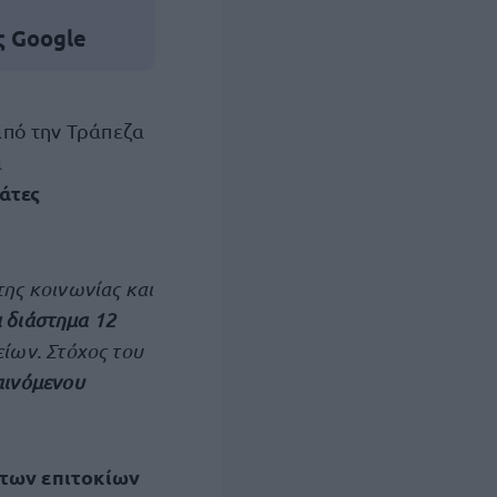
ς Google
από την Τράπεζα
α
άτες
της κοινωνίας και
α διάστημα 12
είων. Στόχος του
αινόμενου
των επιτοκίων