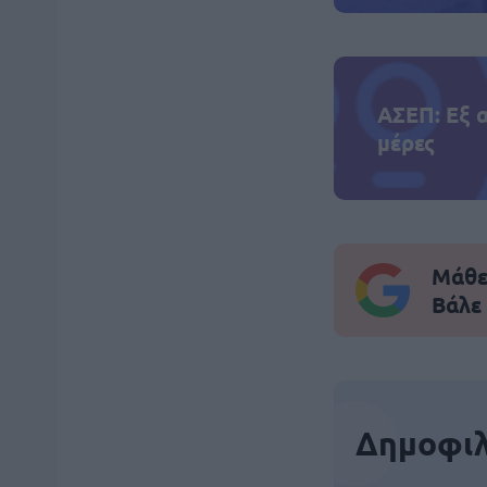
ΑΣΕΠ: Εξ 
μέρες
Μάθε 
Βάλε
Δημοφιλ