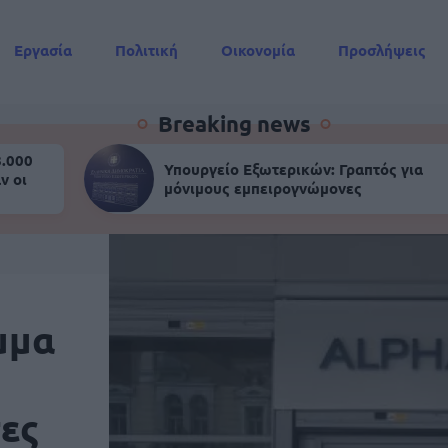
Εργασία
Πολιτική
Οικονομία
Προσλήψεις
Συντάξεις
Breaking news
8.000
Υπουργείο Εξωτερικών: Γραπτός για
ν οι
μόνιμους εμπειρογνώμονες
μμα
ες