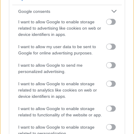
Google consents
Μάθε πρώτος όλες τις σημαντικές
ειδήσεις.
I want to allow Google to enable storage
related to advertising like cookies on web or
Βάλε το proson.gr στα αποτελέσματα
device identifiers in apps.
αναζήτησης της Google
I want to allow my user data to be sent to
Google for online advertising purposes.
I want to allow Google to send me
Δημοφιλείς Ειδήσεις
personalized advertising.
I want to allow Google to enable storage
related to analytics like cookies on web or
device identifiers in apps.
Ανοικτές 1.779 θέσεις εργασίας στο
Δημόσιο (χωρίς πτυχίο)
I want to allow Google to enable storage
related to functionality of the website or app.
I want to allow Google to enable storage
related to personalization.