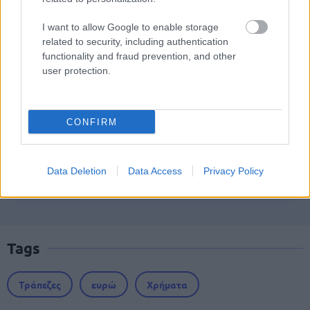
ΥΠΕΣ: Προγραμματισμός προσλήψεων
2027 - Παρατείνεται το Β' Στάδιο
I want to allow Google to enable storage
related to security, including authentication
functionality and fraud prevention, and other
user protection.
Προσλήψεις αναπληρωτών: Περίπου
30.000 ονόματα στην α' φάση
CONFIRM
Υπουργείο Εξωτερικών: Γραπτός για
Data Deletion
Data Access
Privacy Policy
μόνιμους εμπειρογνώμονες
Tags
Τράπεζες
ευρώ
Χρήματα