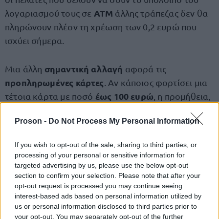
ΑΤΜ
λογαριασμού τους σε
άλλης τράπεζας δεν θα
πληρώνουν πλέον τη χρέωση των 0,2 ευρώ που
ισχύει σήμερα.
σημαντική αλλαγή
Μια άλλη
αφορά τις
προπληρωμένες κάρτες
. Αν κάποιος φορτίσει μια
έως 100 ευρώ
τέτοια κάρτα με ποσό
, η προμήθεια,
περίπου 1 ευρώ
που σήμερα είναι
, θα καταργηθεί
Proson -
Do Not Process My Personal Information
πλήρως. Για μεγαλύτερα ποσά φόρτισης, οι
χρεώσεις ενδέχεται να συνεχίσουν να ισχύουν.
If you wish to opt-out of the sale, sharing to third parties, or
processing of your personal or sensitive information for
Τέλος, η χρήση χρεωστικών, πιστωτικών και
targeted advertising by us, please use the below opt-out
section to confirm your selection. Please note that after your
προπληρωμένων καρτών σε αγορές μικρής αξίας
opt-out request is processed you may continue seeing
θα γίνει πιο οικονομική, καθώς η προμήθεια για
interest-based ads based on personal information utilized by
POS
50%
συναλλαγές μέσω
μειώνεται κατά
. Αυτό
us or personal information disclosed to third parties prior to
your opt-out. You may separately opt-out of the further