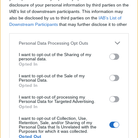
σημαίνει ότι οι συναλλαγές έως 20 ευρώ θα
disclosure of your personal information by third parties on the
επιβαρύνονται με το μισό κόστος σε σχέση με
IAB’s list of downstream participants. This information may
σήμερα.
also be disclosed by us to third parties on the
IAB’s List of
Downstream Participants
that may further disclose it to other
third parties.
Please note that this website/app uses one or more Google
Personal Data Processing Opt Outs
ΑΣΕΠ: Πιστοποίηση Αγγλικών σε
services and may gather and store information including but
not limited to your visit or usage behaviour. You may click to
μόνο 2 ημέρες στα χέρια σας
I want to opt-out of the Sharing of my
personal data.
grant or deny consent to Google and its third-party tags to
Opted In
use your data for below specified purposes in below Google
consent section.
I want to opt-out of the Sale of my
Personal Data.
Opted In
I want to opt-out of processing my
ΑΣΕΠ: Εξ αποστάσεως η πιο Εύκολη
Personal Data for Targeted Advertising.
Opted In
Πιστοποίηση Υπολογιστών σε 2
μέρες
I want to opt-out of Collection, Use,
Retention, Sale, and/or Sharing of my
Personal Data that Is Unrelated with the
Purposes for which it was collected.
Opted Out