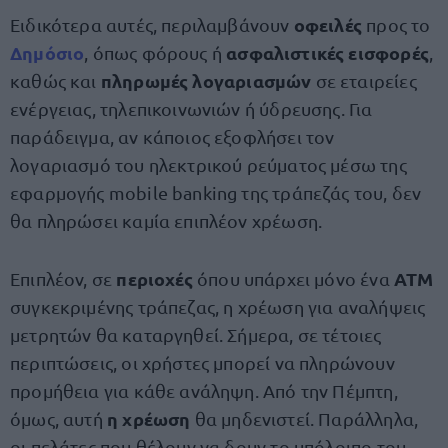
οφειλές
Ειδικότερα αυτές, περιλαμβάνουν
προς το
Δημόσιο
ασφαλιστικές εισφορές
, όπως φόρους ή
,
πληρωμές λογαριασμών
καθώς και
σε εταιρείες
ενέργειας, τηλεπικοινωνιών ή ύδρευσης. Για
παράδειγμα, αν κάποιος εξοφλήσει τον
λογαριασμό του ηλεκτρικού ρεύματος μέσω της
εφαρμογής mobile banking της τράπεζάς του, δεν
θα πληρώσει καμία επιπλέον χρέωση.
περιοχές
ΑΤΜ
Επιπλέον, σε
όπου υπάρχει μόνο ένα
συγκεκριμένης τράπεζας, η χρέωση για αναλήψεις
μετρητών θα καταργηθεί. Σήμερα, σε τέτοιες
περιπτώσεις, οι χρήστες μπορεί να πληρώνουν
προμήθεια για κάθε ανάληψη. Από την Πέμπτη,
η χρέωση
όμως, αυτή
θα μηδενιστεί. Παράλληλα,
οι πελάτες που θέλουν να δουν το υπόλοιπο του