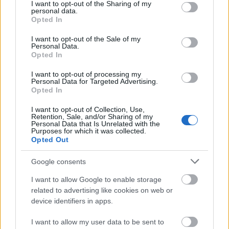
not limited to your visit or usage behaviour. You may click to
I want to opt-out of the Sharing of my
ευρώ - Πώς θα τα πάρετε
personal data.
grant or deny consent to Google and its third-party tags to
Opted In
use your data for below specified purposes in below Google
consent section.
I want to opt-out of the Sale of my
Personal Data.
Τι σημαίνει η λέξη «σιγαλός»
Opted In
I want to opt-out of processing my
Personal Data for Targeted Advertising.
Opted In
Προσωπικός Βοηθός: Ανοίγουν οι
I want to opt-out of Collection, Use,
αιτήσεις στις 24 Αυγούστου – Τι
Retention, Sale, and/or Sharing of my
Personal Data that Is Unrelated with the
αλλάζει στο πρόγραμμα
Purposes for which it was collected.
Opted Out
Google consents
Σωφρονιστικά καταστήματα: 416
I want to allow Google to enable storage
προσλήψεις χωρίς πτυχίο - Πού κάνετε
related to advertising like cookies on web or
αίτηση
device identifiers in apps.
I want to allow my user data to be sent to