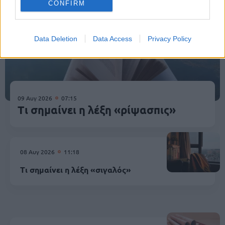
CONFIRM
Data Deletion
Data Access
Privacy Policy
09 Αυγ 2026
07:15
Τι σημαίνει η λέξη «ρίψασπις»
08 Αυγ 2026
11:18
Τι σημαίνει η λέξη «σιγαλός»