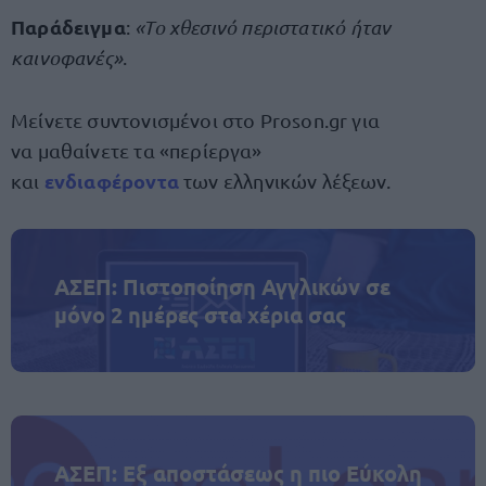
Παράδειγμα
:
«Το χθεσινό περιστατικό ήταν
καινοφανές»
.
Μείνετε συντονισμένοι στο Proson.gr για
να μαθαίνετε τα «περίεργα»
ενδιαφέροντα
και
των ελληνικών λέξεων.
ΑΣΕΠ: Πιστοποίηση Αγγλικών σε
μόνο 2 ημέρες στα χέρια σας
ΑΣΕΠ: Εξ αποστάσεως η πιο Εύκολη