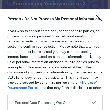
Πιστοποίηση Υπολογιστών σε 2
μέρες
Proson -
Do Not Process My Personal Information
If you wish to opt-out of the sale, sharing to third parties, or
processing of your personal or sensitive information for
Μάθε πρώτος όλες τις σημαντικές
targeted advertising by us, please use the below opt-out
ειδήσεις.
section to confirm your selection. Please note that after your
Βάλε το proson.gr στα αποτελέσματα
opt-out request is processed you may continue seeing
αναζήτησης της Google
interest-based ads based on personal information utilized by
us or personal information disclosed to third parties prior to
your opt-out. You may separately opt-out of the further
disclosure of your personal information by third parties on the
IAB’s list of downstream participants. This information may
also be disclosed by us to third parties on the
IAB’s List of
Δημοφιλείς Ειδήσεις
Downstream Participants
that may further disclose it to other
third parties.
Please note that this website/app uses one or more Google
Personal Data Processing Opt Outs
services and may gather and store information including but
ΟΠΕΚΑ: Μηνιαίο επίδομα έως 210