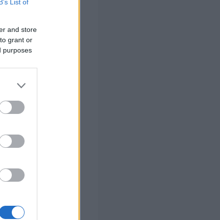
B’s List of
er and store
to grant or
ed purposes
ος
τακτική ομάδα
τικά:
ικό Σχολείο
ολείο Μοιρών