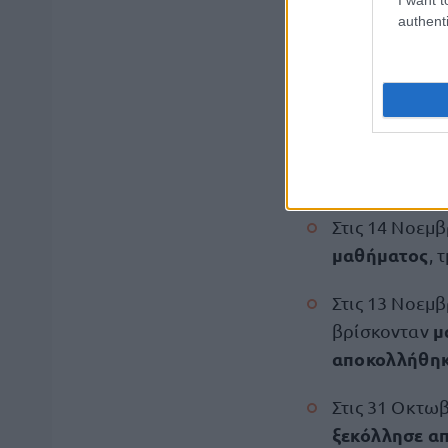
3ου Γυμν
του
authenti
αύλειο χώρο 
εκπαιδευτικώ
Στις 14 Νοεμ
Λυκείου Πατ
να εγκλωβιστ
Στις 14 Νοεμ
μαθήματος
, 
Στις 13 Νοεμ
μ
βρίσκονταν
αποκολλήθηκ
Στις 31 Οκτω
ξεκόλλησε απ