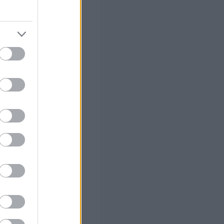
ίο Περιστερίου
ναπλημμύρισε
. Οι
ν κεντρικό
ονται στο
Λ Σπάρτης με
ιβλιοθήκη,
ΕΠΑΛ Ρόδου.
νη πολυκατοικία