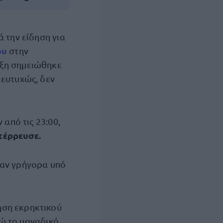
ά την είδηση για
ου
στην
ηξη σημειώθηκε
 ευτυχώς, δεν
 από τις 23:00,
τέρρευσε.
σαν γρήγορα υπό
ηση εκρηκτικού
νώ το μοναδικό