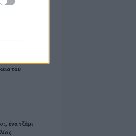
πετόν στον
θητών και των
 του 10ου
ε με αποτέλεσμα
κεια του
ένα τζάμι
ος,
λίας
.