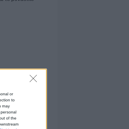
.
sonal or
ection to
ou may
 personal
out of the
 downstream