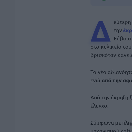
Δ
εύτερη 
έκρ
την
Εύβοια
στο κυλικείο το
βρισκόταν κανεί
Το νέο αδιανόητο
από την σφο
ενώ
Από την έκρηξη 
έλεγχο.
Σύμφωνα με πληρ
μηχανισμού καθώ