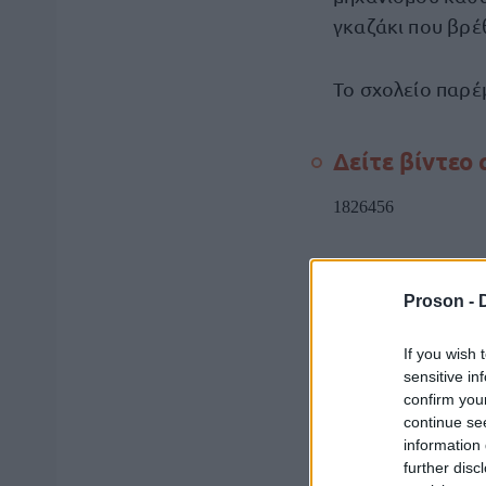
γκαζάκι που βρέ
Το σχολείο παρέμ
Δείτε βίντεο
Proson -
If you wish 
sensitive in
confirm you
continue se
information 
further disc