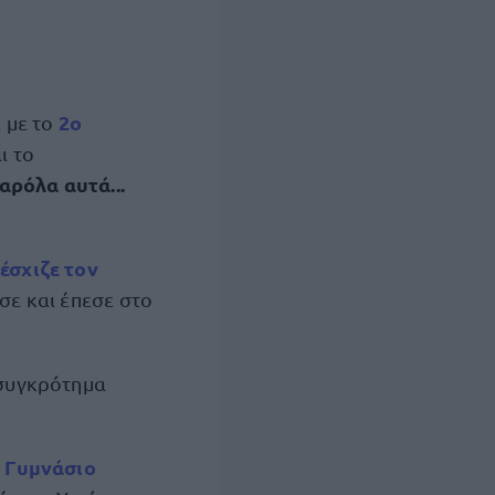
2ο
 με το
ι το
αρόλα αυτά...
έσχιζε τον
σε και έπεσε στο
συγκρότημα
 Γυμνάσιο