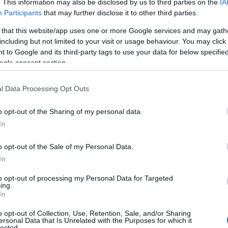
. This information may also be disclosed by us to third parties on the
IA
Participants
that may further disclose it to other third parties.
 that this website/app uses one or more Google services and may gath
including but not limited to your visit or usage behaviour. You may click 
 to Google and its third-party tags to use your data for below specifi
ogle consent section.
l Data Processing Opt Outs
εκπαιδευτικοί σε συνεχή κίνδυνο
o opt-out of the Sharing of my personal data.
φέτ
χήματα στα σχολικά κτήρια τείνουν να γίνουν και
In
α
. Μάλιστα, από τη έναρξη της σχολικής χρονιάς η συν
o opt-out of the Sale of my Personal Data.
ει καταγράψει -με χρονολογική σειρά- τα εξής περιστα
In
to opt-out of processing my Personal Data for Targeted
Δημοτ
ουαρίου 2025 εξερράγη σωλήνας καλοριφέρ το
ing.
ύβοιας
και μάλιστα σε ώρα μαθήματος
In
o opt-out of Collection, Use, Retention, Sale, and/or Sharing
2ο Δημοτικό Σχ
υαρίου 2025 «έβρεξε» κεραμίδια στο
ersonal Data that Is Unrelated with the Purposes for which it
lected.