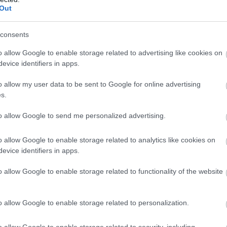
 της Κρήτης
Out
στο 1ο Δημοτικό Σχολε
υαρίου 2025 «έβρεξε» σοβάδες
consents
6ο Δημοτικό Σχολείο Κορυδαλλού ξα
o allow Google to enable storage related to advertising like cookies on
αρίου 2025 το
evice identifiers in apps.
 σάπιοι και όταν βρέχει, το νερό φτάνει μέχρι και στο
 πίνακα, με κίνδυνο ηλεκτροπληξίας για όσους βρίσκ
o allow my user data to be sent to Google for online advertising
s.
to allow Google to send me personalized advertising.
σοβάδες στο ΕΠΑ
αρίου 2025 έγινε γνωστό ότι έπεσαν
α τραυματιστεί ένας εκπαιδευτικός.
o allow Google to enable storage related to analytics like cookies on
evice identifiers in apps.
αίθουσα 2 (Ε3) πάνω σε β
βρίου, έπεσε φεγγίτης στην
o allow Google to enable storage related to functionality of the website
ικό Σχολείο Υμηττού
.
έπεσε τμήμα οροφής στο 2ο 
βρίου έγινε γνωστό ότι
o allow Google to enable storage related to personalization.
βρίου αποκολλήθηκε τμήμα μπαλκονιού από παρακείμε
o allow Google to enable storage related to security, including