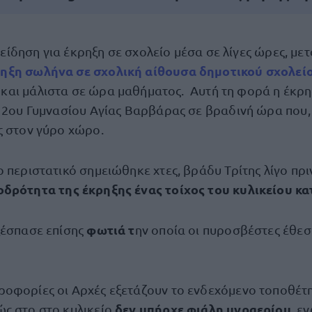
είδηση για έκρηξη σε σχολείο μέσα σε λίγες ώρες, μετ
ηξη σωλήνα σε σχολική αίθουσα δημοτικού σχολεί
 και μάλιστα σε ώρα μαθήματος. Αυτή τη φορά η έκρ
υ 2ου Γυμνασίου Αγίας Βαρβάρας σε βραδινή ώρα που,
ς στον γύρο χώρο.
 περιστατικό σημειώθηκε χτες, βράδυ Τρίτης λίγο πριν
δρότητα της έκρηξης ένας τοίχος του κυλικείου κα
φωτιά τ
ξέσπασε επίσης
ην οποία οι πυροσβέστες έθε
οφορίες οι Αρχές εξετάζουν το ενδεχόμενο τοποθέτ
δεν υπήρχε φιάλη υγραερίου
ς στο στο κυλικείο
, ε