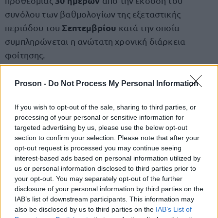
30 ημερών
προθεσμίας
από την έκδοση του
συνόλου των βαθμολογίων της εξεταστικής
Σεπτεμβρίου
περιόδου του
κατά την οποία
συμπληρώνεται η ανώτατη χρονική διάρκεια
φοίτησης.
Proson -
Do Not Process My Personal Information
Οι εξαιρέσεις
If you wish to opt-out of the sale, sharing to third parties, or
Σημειώνεται ότι οι φοιτητές που είναι
processing of your personal or sensitive information for
εγγεγραμμένοι σε προγράμματα σπουδών πρώτου
targeted advertising by us, please use the below opt-out
κύκλου των Ανώτατων Εκπαιδευτικών Ιδρυμάτων
section to confirm your selection. Please note that after your
opt-out request is processed you may continue seeing
πιστοποιημένη αναπηρία
(ΑΕΙ) και έχουν
σε
interest-based ads based on personal information utilized by
ποσοστό 50%,
εξαιρούνται της ανώτατης
us or personal information disclosed to third parties prior to
διάρκειας φοίτησης και δεν διαγράφονται
your opt-out. You may separately opt-out of the further
disclosure of your personal information by third parties on the
αυτοδικαίως με τη συμπλήρωσή της.
IAB’s list of downstream participants. This information may
also be disclosed by us to third parties on the
IAB’s List of