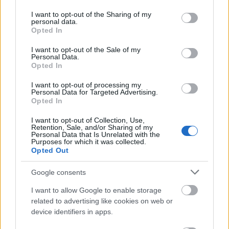
services and may gather and store information including but
Αυτοί που μιλάνε για «Διαλόγους» να ακούσουν
not limited to your visit or usage behaviour. You may click to
I want to opt-out of the Sharing of my
personal data.
Το Εθνικό Απολυτήριο θα
καλά τους μαθητές!
grant or deny consent to Google and its third-party tags to
Opted In
use your data for below specified purposes in below Google
μείνει χαρτιά
!
consent section.
I want to opt-out of the Sale of my
Personal Data.
Opted In
γιατί μας
Δε θέλουμε το Εθνικό Απολυτήριο,
διαχωρίζει ακόμη περισσότερο
με βάση τη
I want to opt-out of processing my
Personal Data for Targeted Advertising.
δυνατότητα που έχουν οι οικογένειές μας να
Opted In
πληρώνουν φροντιστήρια από το Δημοτικό! Γιατί
I want to opt-out of Collection, Use,
δε θέλουμε τα όνειρά μας για να σπουδάσουμε
Retention, Sale, and/or Sharing of my
Personal Data that Is Unrelated with the
στη σχολή που μας αρέσει να μετριούνται σε
Purposes for which it was collected.
Opted Out
ευρώ
! Αυτό είναι άδικο! Δεν θέλουμε όλα μας τα
χρόνια στο σχολείο να είναι παπαγαλία, άγχος και
Google consents
εξετάσεις. Δε φτάνει που ήδη τρέχουμε από το
I want to allow Google to enable storage
πρωί μέχρι το βράδυ σε φροντιστήρια, που δεν
related to advertising like cookies on web or
έχουμε ελεύθερο χρόνο ούτε για να πάμε βόλτα με
device identifiers in apps.
τους φίλους μας, με το Εθνικό Απολυτήριο θα μας