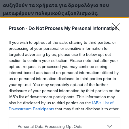
αυξηθούν τα χρήματα για δρομολόγια που
μεταφέρουν πολεμικούς εξοπλισμούς
.
Proson -
Do Not Process My Personal Information
Δεν τους έχουμε εμπιστοσύνη γιατί, κυβερνήσεις,
κράτος, ΕΕ κάνουν το σχολείο μας κάθε χρόνο και
If you wish to opt-out of the sale, sharing to third parties, or
χειρότερο, αγχωτικό, κέντρο εξεταστικό
! Έχουν
processing of your personal or sensitive information for
ευθύνη που τα σχολεία λειτουργούν με ελλείψεις
targeted advertising by us, please use the below opt-out
section to confirm your selection. Please note that after your
και κενά, χωρίς κανένα μέτρο για την ασφάλεια
opt-out request is processed you may continue seeing
μας.
interest-based ads based on personal information utilized by
us or personal information disclosed to third parties prior to
your opt-out. You may separately opt-out of the further
θέλουν να κάνουν το σχολείο μας ακόμη
Τώρα
disclosure of your personal information by third parties on the
πιο ανυπόφορο, να μας φέρουν το Εθνικό
IAB’s list of downstream participants. This information may
Απολυτήριο, δηλαδή Τριπλές Πανελλαδικές σε
also be disclosed by us to third parties on the
IAB’s List of
Downstream Participants
that may further disclose it to other
κάθε τάξη του Λυκείου και σε όλα τα μαθήματα
third parties.
και με Τράπεζα Θεμάτων
!
Please note that this website/app uses one or more Google
Personal Data Processing Opt Outs