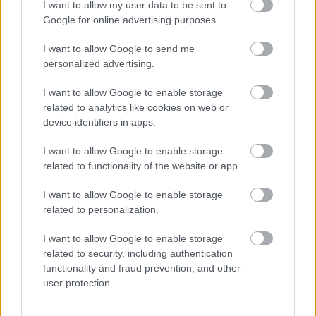
I want to allow my user data to be sent to
για ένα
φορτώσουν κι άλλο άγχος, κι άλλο τρέξιμο
Google for online advertising purposes.
σχολείο εξεταστικό κέντρο
, με τεράστια ποσά σε
I want to allow Google to send me
φροντιστήρια για τις οικογένειες μας. Δηλαδή,
personalized advertising.
πλήρωνε αλλιώς απολυτήριο δεν έχει…
I want to allow Google to enable storage
related to analytics like cookies on web or
δε θα σταματήσουμε να
Έχουμε δώσει υπόσχεση:
device identifiers in apps.
αγωνιζόμαστε μέχρι να δικαιωθούν τα αιτήματά
I want to allow Google to enable storage
μας, οι διεκδικήσεις μας, τα όνειρά μας
! Δίκαιο
related to functionality of the website or app.
είναι σήμερα να μπει «μπλόκο» στην πολιτική του
κέρδους. Δίκαιο είναι να μπορούμε να ζούμε όπως
I want to allow Google to enable storage
related to personalization.
μας αξίζει τον 21ο αιώνα, να μην τσακίζονται οι
οικογένειές μας στις ατελείωτες ώρες δουλειάς, να
I want to allow Google to enable storage
related to security, including authentication
μην περιορίζουμε τις ανάγκες μας στα όρια των
functionality and fraud prevention, and other
Δίκαιο είναι να
μισθών – χαρτζιλίκι.
user protection.
διεκδικήσουμε το σχολείο που μας αξίζει,
σχολείο δημιουργικό, όχι κέντρο εξεταστικό
! Με