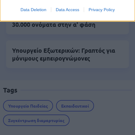
Data Deletion
Data Access
Privacy Policy
Προσλήψεις αναπληρωτών: Περίπου
30.000 ονόματα στην α' φάση
Υπουργείο Εξωτερικών: Γραπτός για
μόνιμους εμπειρογνώμονες
Tags
Υπουργείο Παιδείας
Εκπαιδευτικοί
Συγκέντρωση διαμαρτυρίας