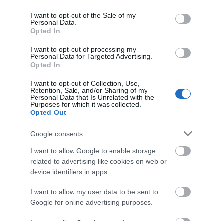
use your data for below specified purposes in below Google
consent section.
I want to opt-out of the Sale of my
Personal Data.
Opted In
ΑΣΕΠ: Πιστοποίηση Αγγλικών σε
I want to opt-out of processing my
Personal Data for Targeted Advertising.
μόνο 2 ημέρες στα χέρια σας
Opted In
I want to opt-out of Collection, Use,
Retention, Sale, and/or Sharing of my
Personal Data that Is Unrelated with the
Purposes for which it was collected.
Opted Out
ΑΣΕΠ: Εξ αποστάσεως η πιο Εύκολη
Google consents
Πιστοποίηση Υπολογιστών σε 2
I want to allow Google to enable storage
μέρες
related to advertising like cookies on web or
device identifiers in apps.
I want to allow my user data to be sent to
Google for online advertising purposes.
Μάθε πρώτος όλες τις σημαντικές