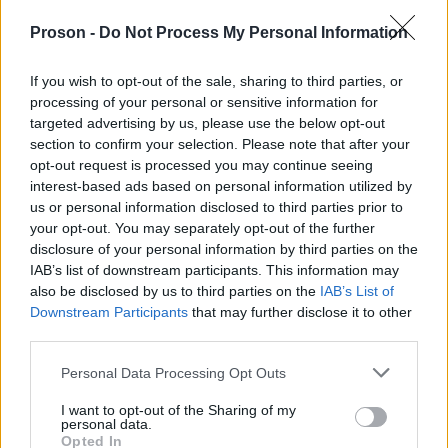
αίθουσες.
Proson -
Do Not Process My Personal Information
Η Ομοσπονδία τονίζει ότι όλα αυτά συμβαίνουν
If you wish to opt-out of the sale, sharing to third parties, or
processing of your personal or sensitive information for
στο τέλος μιας σχολικής χρονιάς κατά την οποία
targeted advertising by us, please use the below opt-out
πολλά κενά δεν καλύφθηκαν ποτέ, με αποτέλεσμα
section to confirm your selection. Please note that after your
να χαθούν διδακτικές ώρες και να υπάρξουν
opt-out request is processed you may continue seeing
interest-based ads based on personal information utilized by
σοβαρές ελλείψεις σε ειδικό εκπαιδευτικό
us or personal information disclosed to third parties prior to
προσωπικό, όπως ειδικούς παιδαγωγούς, μουσικής,
your opt-out. You may separately opt-out of the further
εικαστικών και φυσικής αγωγής.
disclosure of your personal information by third parties on the
IAB’s list of downstream participants. This information may
also be disclosed by us to third parties on the
IAB’s List of
Σύμφωνα με τη ΔΟΕ, η κατάσταση αυτή έχει
Downstream Participants
that may further disclose it to other
οδηγήσει σε σημαντικές δυσκολίες για χιλιάδες
third parties.
μαθητές, ενώ πολλά Τμήματα Ένταξης δεν
Please note that this website/app uses one or more Google
Personal Data Processing Opt Outs
λειτούργησαν ποτέ λόγω έλλειψης προσωπικού.
services and may gather and store information including but
not limited to your visit or usage behaviour. You may click to
I want to opt-out of the Sharing of my
personal data.
grant or deny consent to Google and its third-party tags to
Opted In