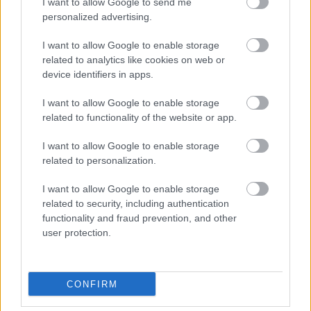
I want to allow Google to send me
ειδήσεις.
personalized advertising.
Βάλε το proson.gr στα αποτελέσματα
αναζήτησης της Google
I want to allow Google to enable storage
related to analytics like cookies on web or
device identifiers in apps.
I want to allow Google to enable storage
related to functionality of the website or app.
Δημοφιλείς Ειδήσεις
I want to allow Google to enable storage
related to personalization.
I want to allow Google to enable storage
Ανοικτές 1.779 θέσεις εργασίας στο
related to security, including authentication
Δημόσιο (χωρίς πτυχίο)
functionality and fraud prevention, and other
user protection.
ΥΠΕΣ: Προγραμματισμός προσλήψεων
CONFIRM
2027 - Παρατείνεται το Β' Στάδιο