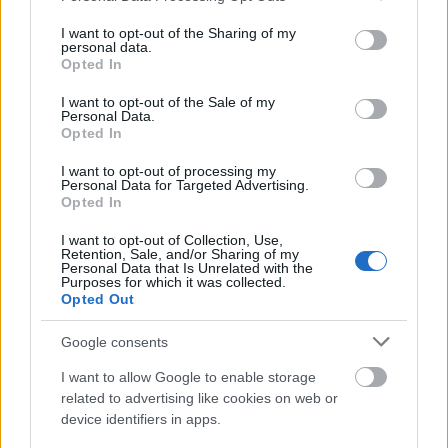
services and may gather and store information including but
not limited to your visit or usage behaviour. You may click to
I want to opt-out of the Sharing of my
personal data.
grant or deny consent to Google and its third-party tags to
Opted In
use your data for below specified purposes in below Google
Κατώτατος μισθός: Σενάριο για
consent section.
αύξηση στα 1.000 ευρώ από το 2027
I want to opt-out of the Sale of my
Personal Data.
Opted In
I want to opt-out of processing my
Personal Data for Targeted Advertising.
ΑΣΕΠ 6Κ/2026: 315 μόνιμοι στο
Opted In
Δημόσιο - Στις 1.102 οι αιτήσεις
(στατιστικά)
I want to opt-out of Collection, Use,
Retention, Sale, and/or Sharing of my
Personal Data that Is Unrelated with the
Purposes for which it was collected.
Opted Out
ΑΣΕΠ - Προσλήψεις αναπληρωτών:
Google consents
Βγαίνουν τα προσωρινά αποτελέσματα
I want to allow Google to enable storage
(1ΓΕ και 2ΓΕ/2026)
related to advertising like cookies on web or
device identifiers in apps.