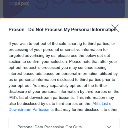
μέρες
Proson -
Do Not Process My Personal Information
Μάθε πρώτος όλες τις σημαντικές
ειδήσεις.
If you wish to opt-out of the sale, sharing to third parties, or
processing of your personal or sensitive information for
Βάλε το proson.gr στα αποτελέσματα
targeted advertising by us, please use the below opt-out
αναζήτησης της Google
section to confirm your selection. Please note that after your
opt-out request is processed you may continue seeing
interest-based ads based on personal information utilized by
us or personal information disclosed to third parties prior to
your opt-out. You may separately opt-out of the further
Δημοφιλείς Ειδήσεις
disclosure of your personal information by third parties on the
IAB’s list of downstream participants. This information may
also be disclosed by us to third parties on the
IAB’s List of
Downstream Participants
that may further disclose it to other
third parties.
ΑΣΕΠ: Νέος γραπτός διαγωνισμός -
Μόνιμοι στο υπουργείο Εξωτερικών
Please note that this website/app uses one or more Google
Personal Data Processing Opt Outs