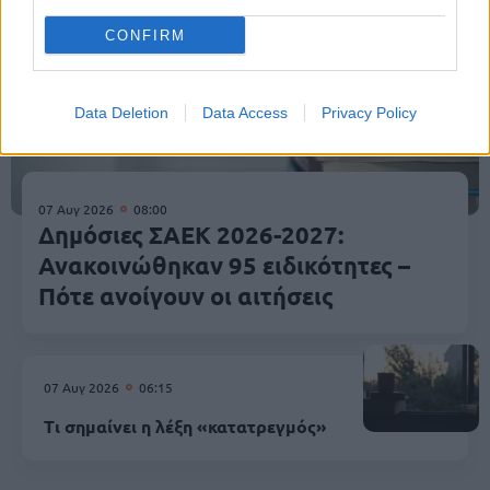
CONFIRM
Data Deletion
Data Access
Privacy Policy
07 Αυγ 2026
08:00
Δημόσιες ΣΑΕΚ 2026-2027:
Ανακοινώθηκαν 95 ειδικότητες –
Πότε ανοίγουν οι αιτήσεις
07 Αυγ 2026
06:15
Τι σημαίνει η λέξη «κατατρεγμός»