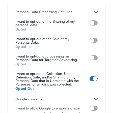
third parties.
αποστάσεως και ασύγχρονο πανεπιστημιακό
Please note that this website/app uses one or more Google
πρόγραμμα επιμόρφωσης στην
Τεχνητή
Personal Data Processing Opt Outs
services and may gather and store information including but
Νοημοσύνη
στο Digital Marketing
,
με
not limited to your visit or usage behaviour. You may click to
I want to opt-out of the Sharing of my
personal data.
πανεπιστημιακό πιστοποιητικό και ευρωπαϊκές
grant or deny consent to Google and its third-party tags to
Opted In
use your data for below specified purposes in below Google
πιστωτικές μονάδες ECTS. Το πρόγραμμα εστιάζει
consent section.
I want to opt-out of the Sale of my
στη χρήση σύγχρονων εργαλείων generative AI για
Personal Data.
Opted In
τη δημιουργία περιεχομένου, τη βελτιστοποίηση
SEO, τον σχεδιασμό ψηφιακών καμπανιών και τη
I want to opt-out of processing my
Personal Data for Targeted Advertising.
στρατηγική στα social media. Απευθύνεται σε
Opted In
επαγγελματίες του marketing, αποφοίτους
I want to opt-out of Collection, Use,
συναφών σχολών, επιχειρηματίες και όσους
Retention, Sale, and/or Sharing of my
Personal Data that Is Unrelated with the
επιθυμούν να αποκτήσουν σύγχρονες δεξιότητες με
Purposes for which it was collected.
Opted Out
άμεση εφαρμογή στην αγορά εργασίας.
Google consents
Για όσους θέλουν να παραμείνουν ενεργό κομμάτι
I want to allow Google to enable storage
επόμενης ημέρας του digital marketing
της
και να