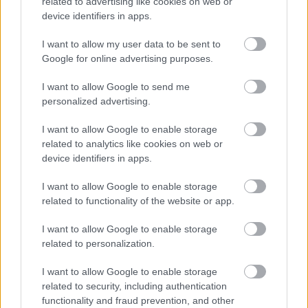
related to advertising like cookies on web or
επενδύσουν σε πανεπιστημιακή γνώση με σαφή
device identifiers in apps.
επαγγελματικό προσανατολισμό, μπορούν να
I want to allow my user data to be sent to
μάθουν περισσότερα για το πρόγραμμα μέσω της
Google for online advertising purposes.
φόρμας εκδήλωσης ενδιαφέροντος.
I want to allow Google to send me
personalized advertising.
Εκδηλώστε ενδιαφέρον και προλάβετε
I want to allow Google to enable storage
μία θέση στο επόμενο τμήμα
related to analytics like cookies on web or
device identifiers in apps.
I want to allow Google to enable storage
ΑΣΕΠ: Πιστοποίηση Αγγλικών σε
related to functionality of the website or app.
μόνο 2 ημέρες στα χέρια σας
I want to allow Google to enable storage
related to personalization.
I want to allow Google to enable storage
related to security, including authentication
functionality and fraud prevention, and other