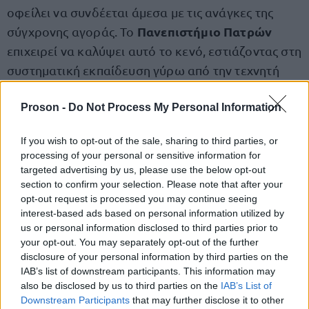
οφείλει να συνδέεται άμεσα με τις ανάγκες της
Πανεπιστήμιο Πατρών
σύγχρονης αγοράς. Το
επιχειρεί να καλύψει αυτό το κενό, εστιάζοντας στη
συστηματική εκπαίδευση γύρω από την τεχνητή
νοημοσύνη και τις εφαρμογές της στο digital
Proson -
Do Not Process My Personal Information
marketing.
If you wish to opt-out of the sale, sharing to third parties, or
Η επιλογή του συγκεκριμένου αντικειμένου δεν
processing of your personal or sensitive information for
είναι τυχαία. Αντανακλά μια σαφή κατεύθυνση
targeted advertising by us, please use the below opt-out
section to confirm your selection. Please note that after your
προς δεξιότητες που έχουν διάρκεια, πρακτική αξία
opt-out request is processed you may continue seeing
και διεθνή αναγνώριση.
interest-based ads based on personal information utilized by
us or personal information disclosed to third parties prior to
your opt-out. You may separately opt-out of the further
Το πανεπιστημιακό πρόγραμμα με μια
disclosure of your personal information by third parties on the
ματιά
IAB’s list of downstream participants. This information may
also be disclosed by us to third parties on the
IAB’s List of
Downstream Participants
that may further disclose it to other
εξ
Κάτω από αυτό το πλαίσιο, υλοποιείται