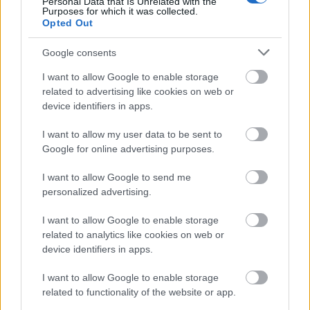
Personal Data that Is Unrelated with the
Purposes for which it was collected.
Βιβλία, τετράδια ή σημειώσεις
Opted Out
Google consents
Διορθωτικό (blanco)
I want to allow Google to enable storage
Κινητά τηλέφωνα ή άλλες ηλεκτρονικές
related to advertising like cookies on web or
device identifiers in apps.
συσκευές (υπολογιστές, smartwatches, μέσα
επικοινωνίας)
I want to allow my user data to be sent to
Google for online advertising purposes.
χρήση κινητού
Ιδιαίτερη προσοχή δίνεται στη
I want to allow Google to send me
τηλεφώνου,
μηδενισμό
η οποία συνιστά λόγο για
personalized advertising.
γραπτού
ακόμη και αν το κινητό είναι
I want to allow Google to enable storage
απενεργοποιημένο. Σε περίπτωση που υποψήφιος
related to analytics like cookies on web or
φέρει μαζί του κινητό, είναι υποχρεωμένος να το
device identifiers in apps.
παραδώσει στον πρόεδρο της Λυκειακής
I want to allow Google to enable storage
Επιτροπής, ο οποίος θα το φυλάσσει έως τη λήξη
related to functionality of the website or app.
της εξέτασης.