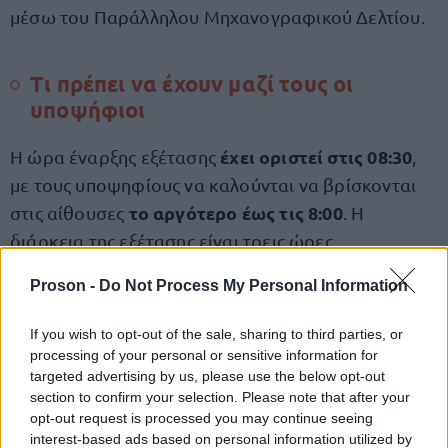
μέσω του Παράλληλου Μηχανογραφικού Δελτίου.
Τι πρέπει να έχουν μαζί τους οι
υποψήφιοι
έχει οριστεί στις 08:30
Η ώρα έναρξης εξέτασης
,
με τους υποψηφίους να καλούνται να βρίσκονται
το αργότερο έως τις 8:00
στις αίθουσες
. Η
διάρκεια της εξέτασης είναι τρεις ώρες.
Proson -
Do Not Process My Personal Information
Οι υποψήφιοι θα πρέπει να προσέλθουν στο
εξεταστικό κέντρο με τα εξής:
If you wish to opt-out of the sale, sharing to third parties, or
processing of your personal or sensitive information for
targeted advertising by us, please use the below opt-out
Δελτίο αστυνομικής ταυτότητας ή διαβατήριο
section to confirm your selection. Please note that after your
opt-out request is processed you may continue seeing
Δελτίο εξεταζομένου πανελλαδικών εξετάσεων
interest-based ads based on personal information utilized by