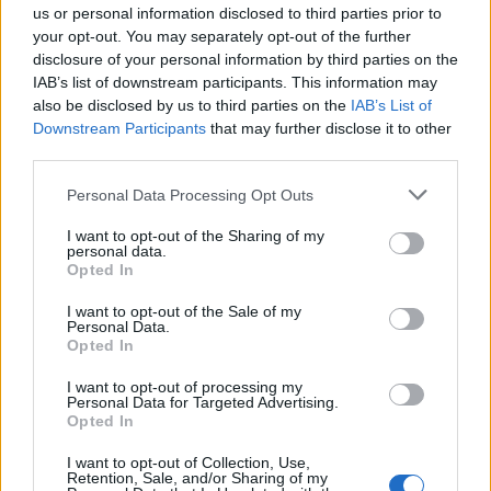
us or personal information disclosed to third parties prior to
Στυλό μπλε ή μαύρου χρώματος (η χρήση
your opt-out. You may separately opt-out of the further
disclosure of your personal information by third parties on the
μολυβιού επιτρέπεται μόνο εφόσον
IAB’s list of downstream participants. This information may
προβλέπεται στις οδηγίες των θεμάτων)
also be disclosed by us to third parties on the
IAB’s List of
Downstream Participants
that may further disclose it to other
Γόμα και ξύστρα
third parties.
Please note that this website/app uses one or more Google
Personal Data Processing Opt Outs
Γεωμετρικά όργανα (όπου απαιτούνται)
services and may gather and store information including but
not limited to your visit or usage behaviour. You may click to
I want to opt-out of the Sharing of my
personal data.
Ένα μικρό μπουκάλι νερό ή χυμό
grant or deny consent to Google and its third-party tags to
Opted In
use your data for below specified purposes in below Google
consent section.
Ρολόι χειρός (όχι smartwatch)
I want to opt-out of the Sale of my
Personal Data.
Opted In
Τι απαγορεύεται αυστηρά
I want to opt-out of processing my
Personal Data for Targeted Advertising.
Opted In
Απαγορεύεται αυστηρά η κατοχή των εξής
αντικειμένων εντός της αίθουσας:
I want to opt-out of Collection, Use,
Retention, Sale, and/or Sharing of my