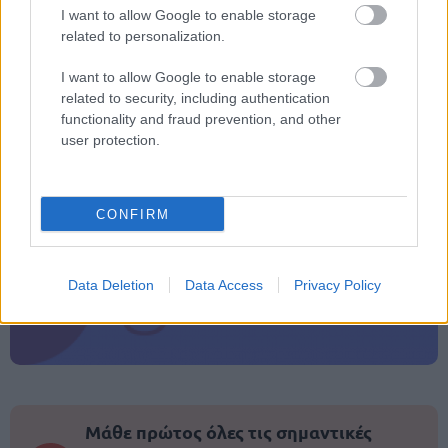
I want to allow Google to enable storage
related to personalization.
I want to allow Google to enable storage
ΑΣΕΠ: Πιστοποίηση Αγγλικών σε
related to security, including authentication
μόνο 2 ημέρες στα χέρια σας
functionality and fraud prevention, and other
user protection.
CONFIRM
ΑΣΕΠ: Εξ αποστάσεως η πιο Εύκολη
Πιστοποίηση Υπολογιστών σε 2
Data Deletion
Data Access
Privacy Policy
μέρες
Μάθε πρώτος όλες τις σημαντικές