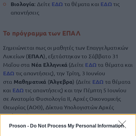
Βιολογία
ΕΔΩ
ΕΔΩ
: Δείτε
τα θέματα και
τις
απαντήσεις
Το πρόγραμμα των ΕΠΑΛ
Σημειώνεται πως οι μαθητές των Επαγγελματικών
ΕΠΑΛ
Λυκείων (
), εξετάστηκαν το Σάββατο 31
Νέα Ελληνικά
ΕΔΩ
Μαΐου στα
(Δείτε
τα θέματα και
ΕΔΩ
τις απαντήσεις), την Τρίτη, 3 Ιουνίου
Μαθηματικά
Άλγεβρα
ΕΔΩ
στα
(
) (Δείτε
τα θέματα
ΕΔΩ
και
τις απαντήσεις) και την Πέμπτη 5 Ιουνίου
σε Ανατομία Φυσιολογία IΙ, Αρχές Οικονομικής
Θεωρίας (ΑΟΘ), Δίκτυα Υπολογιστών Αρχές
Βιολογικής Γεωργίας.
Proson -
Do Not Process My Personal Information
Σύμφωνα με το πρόγραμμα του υπουργείου