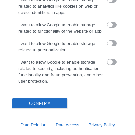
μόνο 2 ημέρες στα χέρια σας
related to analytics like cookies on web or
device identifiers in apps.
I want to allow Google to enable storage
related to functionality of the website or app.
ΑΣΕΠ: Εξ αποστάσεως η πιο Εύκολη
I want to allow Google to enable storage
related to personalization.
Πιστοποίηση Υπολογιστών σε 2
μέρες
I want to allow Google to enable storage
related to security, including authentication
functionality and fraud prevention, and other
user protection.
Μάθε πρώτος όλες τις σημαντικές
ειδήσεις.
CONFIRM
Βάλε το proson.gr στα αποτελέσματα
αναζήτησης της Google
Data Deletion
Data Access
Privacy Policy