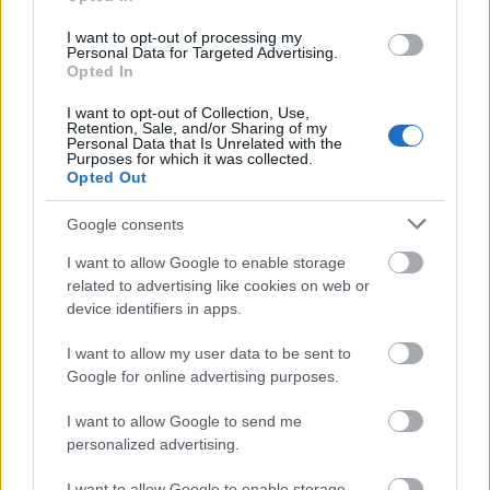
ΙΙ, Ναυτικές Μηχανές
I want to opt-out of processing my
Personal Data for Targeted Advertising.
Παρασκευή 13 Ιουνίου 2025
: Τεχνολογία
Opted In
Υλικών, Οικοδομική, Μηχανές Εσωτερικής
I want to opt-out of Collection, Use,
Καύσης IΙ (Μεκ ΙΙ), Ψηφιακά Συστήματα
Retention, Sale, and/or Sharing of my
Personal Data that Is Unrelated with the
Purposes for which it was collected.
Δευτέρα 16 Ιουνίου 2025
: Στοιχεία Ψύξης
Opted Out
Κλιματισμού, Κινητήρες Αεροσκαφών, Στοιχεία
Google consents
Σχεδιασμού Κεντρικών Θερμάνσεων
I want to allow Google to enable storage
related to advertising like cookies on web or
Μείνετε συντονισμένοι στο Proson.gr για έγκαιρη
device identifiers in apps.
και έγκυρη πληροφόρηση σχετικά με τις
πανελλαδικές εξετάσεις
I want to allow my user data to be sent to
.
Google for online advertising purposes.
I want to allow Google to send me
personalized advertising.
ΑΣΕΠ: Πιστοποίηση Αγγλικών σε
I want to allow Google to enable storage