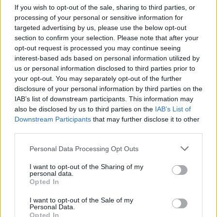
If you wish to opt-out of the sale, sharing to third parties, or
Παιδείας, Θρησκευμάτων και Αθλητισμού, το
processing of your personal or sensitive information for
τους
υπόλοιπο πρόγραμμα εξετάσεων για
targeted advertising by us, please use the below opt-out
υποψηφίους των ΕΠΑΛ
έχει ως εξής:
section to confirm your selection. Please note that after your
opt-out request is processed you may continue seeing
interest-based ads based on personal information utilized by
Σάββατο 7 Ιουνίου
: Ηλεκτροτεχνία
us or personal information disclosed to third parties prior to
2, Αρχιτεκτονικό Σχέδιο, Ναυτικό Δίκαιο
your opt-out. You may separately opt-out of the further
disclosure of your personal information by third parties on the
Διεθνείς Κανονισμοί στη Ναυτιλία - Εφαρμογές,
IAB’s list of downstream participants. This information may
Ιστορία Σύγχρονης Τέχνης
also be disclosed by us to third parties on the
IAB’s List of
Downstream Participants
that may further disclose it to other
Τρίτη 10 Ιουνίου 2025
: Υγιεινή,
third parties.
Προγραμματισμός Υπολογιστών, Αρχές
Please note that this website/app uses one or more Google
Personal Data Processing Opt Outs
Οργάνωσης και Διοίκησης (ΑΟΔ), Στοιχεία
services and may gather and store information including but
not limited to your visit or usage behaviour. You may click to
I want to opt-out of the Sharing of my
Μηχανών
personal data.
grant or deny consent to Google and its third-party tags to
Opted In
use your data for below specified purposes in below Google
Πέμπτη 12 Ιουνίου 2025
: Ηλεκτρικές Μηχανές,
consent section.
I want to opt-out of the Sale of my
Σύγχρονες Γεωργικές Επιχειρήσεις, Ναυσιπλοΐα
Personal Data.
Opted In