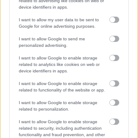
Πόσους σταυρούς προτίμησης μπορώ να
related to advertising like cookies on web or
device identifiers in apps.
βάλω στο ψηφοδέλτιο;
I want to allow my user data to be sent to
Ο μέγιστος επιτρεπόμενος αριθμός σταυρών
Google for online advertising purposes.
προτίμησης διαφέρει από περιοχή σε περιοχή. Σε
I want to allow Google to send me
Δήμους με πληθυσμό μέχρι 30.000 κατοίκους, οι
personalized advertising.
εκλογείς μπορούν να βάλουν μέχρι 3 σταυρούς
I want to allow Google to enable storage
προτίμησης σε υποψήφιους Δημοτικούς
related to analytics like cookies on web or
Συμβούλους και μέχρι 4 σε Δήμους με πληθυσμό
device identifiers in apps.
άνω των 30.000 κατοίκων. Για την εκλογή
I want to allow Google to enable storage
Συμβουλίων Δημοτικών Κοινοτήτων, οι εκλογείς
related to functionality of the website or app.
μπορούν να επιλέξουν μέχρι 2 υποψηφίους, ενώ σε
I want to allow Google to enable storage
Δημοτικές Κοινότητες με πληθυσμό μικρότερο των
related to personalization.
200 κατοίκων, όπου εκλέγεται μόνο Πρόεδρος της
Δημοτικής Κοινότητας, οι εκλογείς έχουν τη
I want to allow Google to enable storage
related to security, including authentication
δυνατότητα επιλογής ενός μόνο υποψηφίου. Στις
functionality and fraud prevention, and other