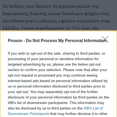
Οι πολίτες των λοιπών 26 κρατών-μελών της
Ευρωπαϊκής Ένωσης έχουν δικαίωμα ψήφου στις
αυτοδιοικητικές εκλογές, εφόσον κατοικούν στην
Ελλάδα, έχουν συμπληρώσει το 17ο έτος της
ηλικίας τους και έχουν εγγραφεί στους ειδικούς
Proson -
Do Not Process My Personal Information
εκλογικούς καταλόγους του Δήμου όπου κατοικούν
μέχρι και τις 30 Ιουνίου 2023. Πρέπει επίσης να μην
If you wish to opt-out of the sale, sharing to third parties, or
έχουν στερηθεί το δικαίωμα του εκλέγειν στο
processing of your personal or sensitive information for
κράτος καταγωγής τους.
targeted advertising by us, please use the below opt-out
section to confirm your selection. Please note that after your
opt-out request is processed you may continue seeing
Ποιος εκλέγεται Δήμαρχος ή Περιφερειάρχης;
interest-based ads based on personal information utilized by
Ποιος εκλέγεται Δημοτικός ή Περιφερειακός
us or personal information disclosed to third parties prior to
your opt-out. You may separately opt-out of the further
Σύμβουλος;
disclosure of your personal information by third parties on the
IAB’s list of downstream participants. This information may
also be disclosed by us to third parties on the
IAB’s List of
Δήμαρχος ή Περιφερειάρχης εκλέγεται ο/η
Downstream Participants
that may further disclose it to other
επικεφαλής του συνδυασμού που αναδεικνύεται