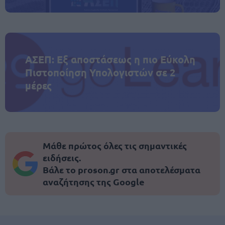
ΑΣΕΠ: Εξ αποστάσεως η πιο Εύκολη
Πιστοποίηση Υπολογιστών σε 2
μέρες
Μάθε πρώτος όλες τις σημαντικές
ειδήσεις.
Βάλε το proson.gr στα αποτελέσματα
αναζήτησης της Google