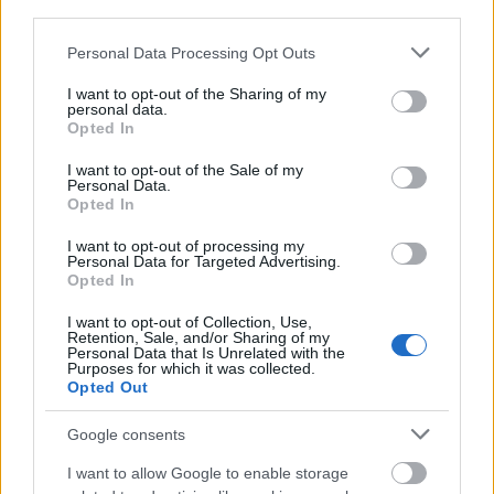
third parties.
πρώτος σε ψήφους στις εκλογές της Κυριακής 8
Please note that this website/app uses one or more Google
Personal Data Processing Opt Outs
Οκτωβρίου 2023, εφόσον έχει συγκεντρώσει
services and may gather and store information including but
ποσοστό μεγαλύτερο του 43% επί του συνόλου των
not limited to your visit or usage behaviour. You may click to
I want to opt-out of the Sharing of my
personal data.
grant or deny consent to Google and its third-party tags to
έγκυρων ψηφοδελτίων. Σε διαφορετική
Opted In
use your data for below specified purposes in below Google
περίπτωση, διεξάγεται επαναληπτική ψηφοφορία
consent section.
I want to opt-out of the Sale of my
την επόμενη Κυριακή μεταξύ των δύο πρώτων σε
Personal Data.
Opted In
ψήφους συνδυασμούς. Για την εκλογή Δημοτικών
και Περιφερειακών Συμβούλων, το απαραίτητο
I want to opt-out of processing my
Personal Data for Targeted Advertising.
ποσοστό εξαρτάται από πολλούς παράγοντες,
Opted In
όπως τον αριθμό των μελών του Συμβουλίου και
I want to opt-out of Collection, Use,
τις επιδόσεις των άλλων συνδυασμών. Απαραίτητη
Retention, Sale, and/or Sharing of my
Personal Data that Is Unrelated with the
προϋπόθεση είναι να έχουν λάβει ποσοστό
Purposes for which it was collected.
Opted Out
μεγαλύτερο του 3% επί των εγκύρων
ψηφοδελτίων.
Google consents
I want to allow Google to enable storage