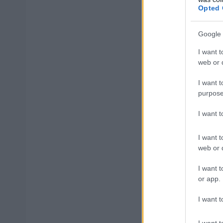
Opted 
ΑΣΕΠ: Πισ
Google 
I want t
web or d
I want t
ΑΣΕΠ: Εξ 
purpose
μέρες
I want 
I want t
web or d
Μάθε 
I want t
Βάλε
or app.
I want t
I want t