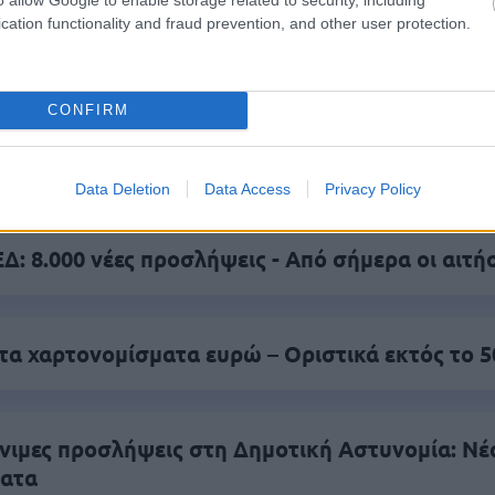
cation functionality and fraud prevention, and other user protection.
είς Ειδήσεις
CONFIRM
 για Όλους 2026: Ανοίγει σήμερα η πλατφόρμα -
υν αίτηση
Data Deletion
Data Access
Privacy Policy
: 8.000 νέες προσλήψεις - Από σήμερα οι αιτή
τα χαρτονομίσματα ευρώ – Οριστικά εκτός το 
νιμες προσλήψεις στη Δημοτική Αστυνομία: Νέ
ματα