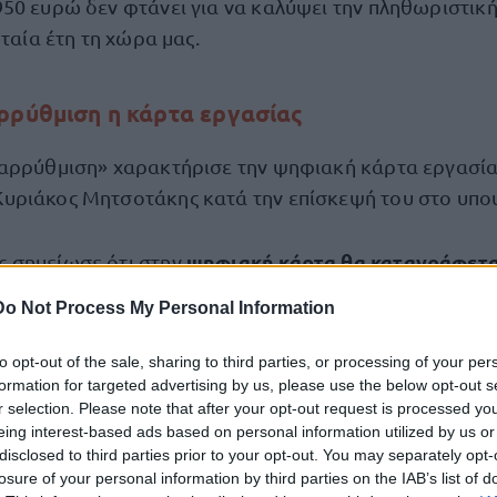
50 ευρώ δεν φτάνει για να καλύψει την πληθωριστική
υταία έτη τη χώρα μας.
ρρύθμιση η κάρτα εργασίας
αρρύθμιση» χαρακτήρισε την ψηφιακή κάρτα εργασία
ριάκος Μητσοτάκης κατά την επίσκεψή του στο υπου
ψηφιακή κάρτα θα καταγράφεται
 σημείωσε ότι στην
γματικός χρόνος εργασία
ς, τόνισε ωστόσο ότι βρίσκ
Do Not Process My Personal Information
τε να ξεπεραστούν δυσκολίες που υπάρχουν, κάνοντα
ιται για μια απαρέγκλιτη δέσμευση της κυβέρνησης π
to opt-out of the sale, sharing to third parties, or processing of your per
όλους τους κλάδους.
formation for targeted advertising by us, please use the below opt-out s
r selection. Please note that after your opt-out request is processed y
eing interest-based ads based on personal information utilized by us or
α στην «αύξηση των θέσεων εργασίας και τη βελτί
disclosed to third parties prior to your opt-out. You may separately opt-
εργάζ
losure of your personal information by third parties on the IAB’s list of
αγορά των γυναικών και των συνταξιούχων που