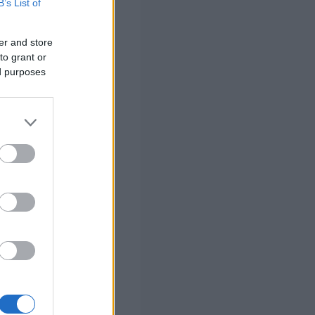
B’s List of
170.000
ίωσε ότι
τας το εισόδημά
er and store
to grant or
ed purposes
ρόσθετα
του πλαισίου
 να μην έχουμε
ται οι συντάξεις
που δεν πήραν
πως είπε ο κ.
 «Πρόκειται για