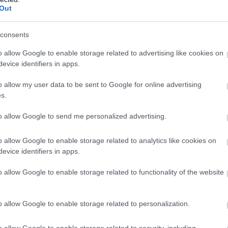
Out
τοποίηση Αγγλικών σε μόνο 2 ημέρες στα χέρια
consents
o allow Google to enable storage related to advertising like cookies on
evice identifiers in apps.
o allow my user data to be sent to Google for online advertising
αποστάσεως η πιο Εύκολη Πιστοποίηση Υπολογι
s.
to allow Google to send me personalized advertising.
o allow Google to enable storage related to analytics like cookies on
evice identifiers in apps.
πρώτος όλες τις σημαντικές ειδήσεις.
o allow Google to enable storage related to functionality of the website
 το proson.gr στα αποτελέσματα αναζήτησης τη
o allow Google to enable storage related to personalization.
o allow Google to enable storage related to security, including