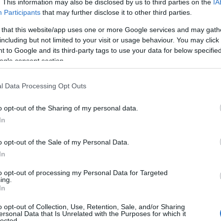
. This information may also be disclosed by us to third parties on the
IA
υντάξεων τους».
Ειδικά για τους συνταξιούχους σημε
Participants
that may further disclose it to other third parties.
ουν επιλέξει αυτόν τον τρόπο εργασίας συμπληρώνον
 that this website/app uses one or more Google services and may gath
including but not limited to your visit or usage behaviour. You may click 
 to Google and its third-party tags to use your data for below specifi
ogle consent section.
το ρόλο της ΔΥΠΑ που διαθέτει νέα προγράμματα ως π
αγορά εργασίας
ην
και την «ανάγκη εξορθολογισμού 
l Data Processing Opt Outs
εξωτερικό,
γαζομένων από το
προκειμένου όπως είπε
, όπως στον πρωτογενή τομέα και στις κατασκευές».
o opt-out of the Sharing of my personal data.
In
ή ασφάλιση
, είπε ότι έχει μειωθεί ο χρόνος που δίνον
o opt-out of the Sale of my Personal Data.
ότι θα δοθεί έκτακτη ενίσχυση στους συνταξιούχους 
In
σωπικής διαφοράς. Η έκτακτη ενίσχυση προέρχεται, ό
to opt-out of processing my Personal Data for Targeted
την έκταση φορολόγηση των ελληνικών διυλιστηρίων.
ing.
 δικαιοσύνης», είπε χαρακτηριστικά.
In
o opt-out of Collection, Use, Retention, Sale, and/or Sharing
ersonal Data that Is Unrelated with the Purposes for which it
lected.