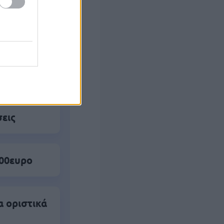
 Ποια
σεις
500ευρο
α οριστικά