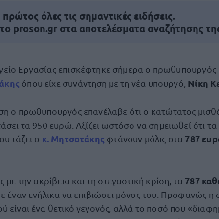
πρώτος όλες τις σημαντικές ειδήσεις.
 το proson.gr στα αποτελέσματα αναζήτησης τη
γείο Εργασίας επισκέφτηκε σήμερα ο πρωθυπουργός
άκης
Νίκη Κ
όπου είχε συνάντηση με τη νέα υπουργό,
ση ο πρωθυπουργός επανέλαβε ότι ο κατώτατος μισθό
άσει τα 950 ευρώ. Αξίζει ωστόσο να σημειωθεί ότι τα
κ. Μητσοτάκης
787 ευρ
ου τάζει ο
φτάνουν μόλις στα
787 καθ
ς με την ακρίβεια και τη στεγαστική κρίση, τα
σε έναν ενήλικα να επιβιώσει μόνος του. Προφανώς η 
 είναι ένα θετικό γεγονός, αλλά το ποσό που «διαφημ