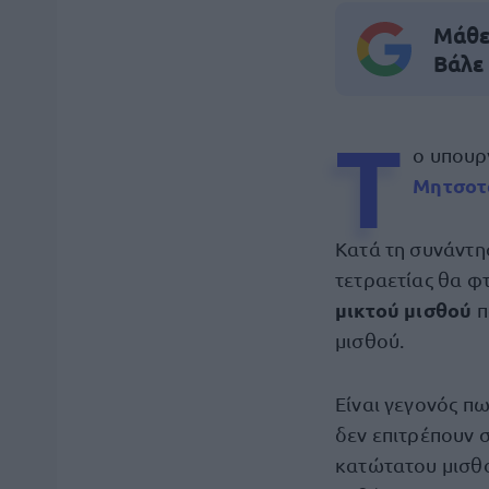
Μάθε 
Βάλε
Τ
ο υπουρ
Μητσοτ
Κατά τη συνάντη
τετραετίας θα φτ
μικτού μισθού
π
μισθού.
Είναι γεγονός πω
δεν επιτρέπουν 
κατώτατου μισθού