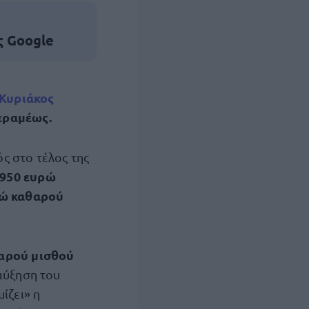
ς Google
Κυριάκος
εραμέως.
ς στο τέλος της
950 ευρώ
ώ καθαρού
αρού μισθού
αύξηση του
ίζει» η