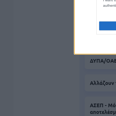
authenti
Δημοφιλ
Τουρισμός
ΑΦΜ κάνο
ΔΥΠΑ/ΟΑΕΔ
Αλλάζουν 
ΑΣΕΠ - Μό
αποτελέσ