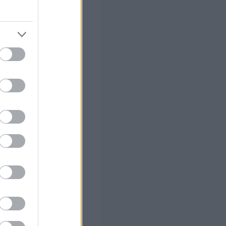
 σας
στών σε 2
ς Google