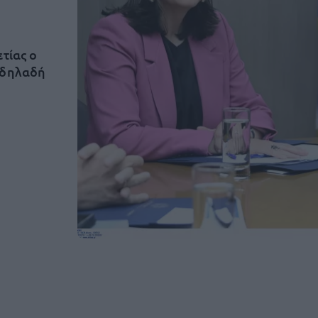
τίας ο
(δηλαδή