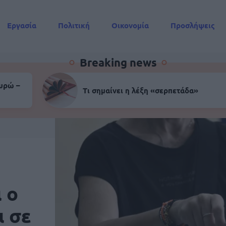
Εργασία
Πολιτική
Οικονομία
Προσλήψεις
Συντάξεις
Breaking news
ευρώ –
Τι σημαίνει η λέξη «σερπετάδα»
 ο
ι σε