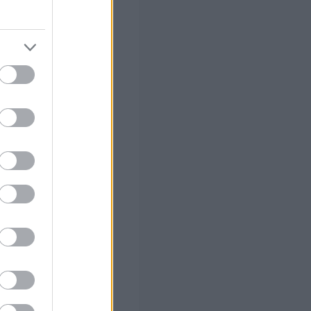
ία
οι ανησυχίες.
κφράζονται
ιδικά στις
Πηγές
για την
υπουργός,
 νόμο στο