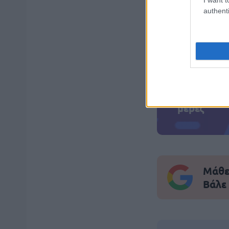
authenti
ΑΣΕΠ: Πισ
ΑΣΕΠ: Εξ 
μέρες
Μάθε 
Βάλε