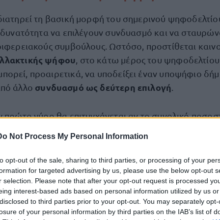
διατηρεί τη βασική μορφή του σημερινού ψηφοδελτίου
η δυνατότητα να επιλέγουν συνδυασμό και να σταυρώ
ριφερειακούς συμβούλους. Ωστόσο, προστίθεται καιν
αλλακτικής ψήφου
, στο κάτω μέρος του ψηφοδελτίου
ορεί, προαιρετικά, να υποδείξει έναν υποψήφιο δή
συνδυασμό ως δεύτερη επιλογή
από άλλο
.
ν πρώτο γύρο θα επιτυγχάνεται αν το συνολικό ποσοσ
υνδυασμό με τις «εναλλακτικές ψήφους» που συγκεντ
Do Not Process My Personal Information
ροκαθορισμένο όριο. Το ποσοστό αυτό συζητείται να ο
ο 50%
να εξετάζονται ως εναλλακτικά σενάρια.
to opt-out of the sale, sharing to third parties, or processing of your per
formation for targeted advertising by us, please use the below opt-out s
r selection. Please note that after your opt-out request is processed y
ιγμα, σε δήμο με τέσσερις υποψηφίους, ένας εξ αυτών
eing interest-based ads based on personal information utilized by us or
πρώτη Κυριακή, χωρίς να χρειαστεί δεύτερος γύρος, α
disclosed to third parties prior to your opt-out. You may separately opt-
κύρια και την εναλλ
losure of your personal information by third parties on the IAB’s list of
 απαιτούμενο ποσοστό από την