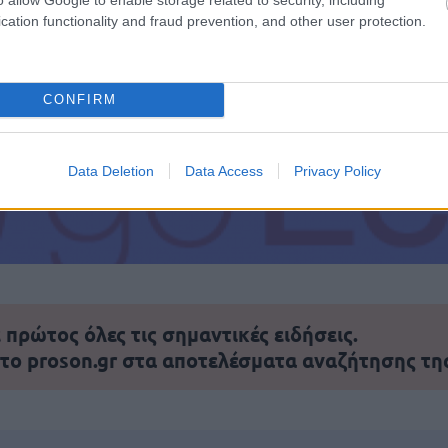
cation functionality and fraud prevention, and other user protection.
τοποίηση Αγγλικών σε μόνο 2 ημέρες στα χέρια
CONFIRM
Data Deletion
Data Access
Privacy Policy
αποστάσεως η πιο Εύκολη Πιστοποίηση Υπολογι
πρώτος όλες τις σημαντικές ειδήσεις.
 το proson.gr στα αποτελέσματα αναζήτησης τη