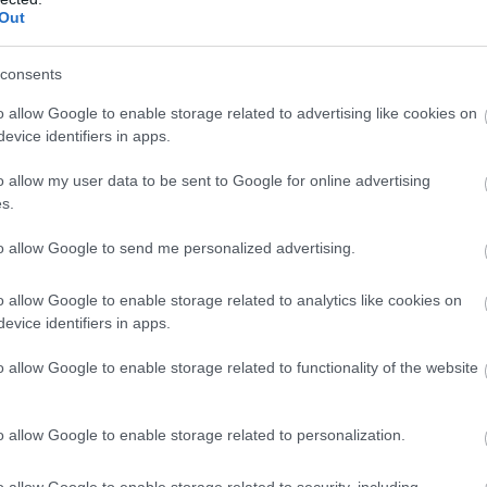
Out
consents
οί για την ακεραιότητα – Φόβοι για νοθε
o allow Google to enable storage related to advertising like cookies on
evice identifiers in apps.
είναι η απλοποίηση και η αποδοτικότητα, δεν λείπουν 
εις αφορούν τη διαφάνεια της διαδικασίας, καθώς ε
o allow my user data to be sent to Google for online advertising
s.
ότητα παρεμβάσεων μετά το κλείσιμο της κάλπης
, ε
φους που δεν επηρεάζουν άμεσα τον αρχικό σταυρό. 
to allow Google to send me personalized advertising.
ο υπουργείο επεξεργάζεται ήδη προστατευτικά μέτρα 
αδιάβλητου της διαδικασίας.
o allow Google to enable storage related to analytics like cookies on
evice identifiers in apps.
θεί ότι η αλλαγή αυτή δεν ήρθε ξαφνικά. Ο αρμόδιος 
o allow Google to enable storage related to functionality of the website
ιος
, είχε προαναγγείλει την πρόθεση για νέο εκλογικό
ντρικής Ένωσης Δήμων Ελλάδας (ΚΕΔΕ).
o allow Google to enable storage related to personalization.
o allow Google to enable storage related to security, including