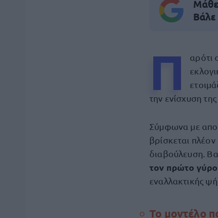
Μάθε 
Βάλε
Π
αρότι 
εκλογι
ετοιμ
την ενίσχυση τη
Σύμφωνα με αποκ
βρίσκεται πλέον 
διαβούλευση. Βα
τον πρώτο γύρο
εναλλακτικής ψ
Το μοντέλο π