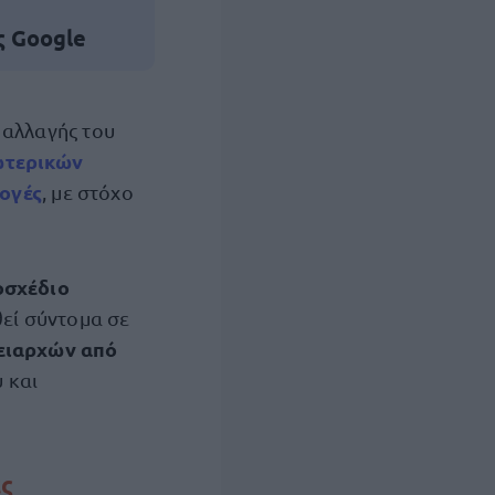
ς Google
 αλλαγής του
ωτερικών
λογές
, με στόχο
οσχέδιο
θεί σύντομα σε
ειαρχών από
 και
ες