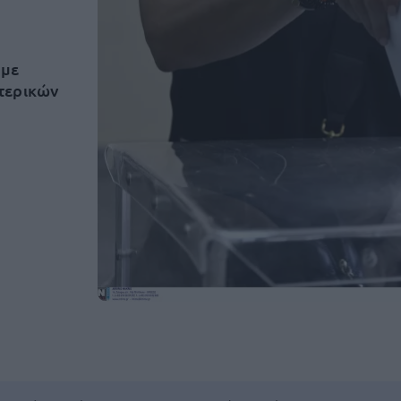
 με
τερικών