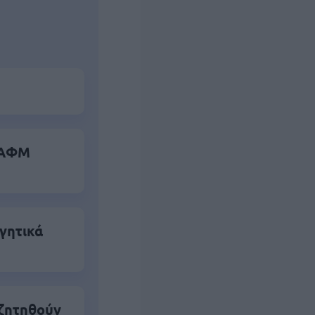
α ΑΦΜ
γητικά
 ζητηθούν