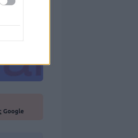
 σας
στών σε 2
ς Google