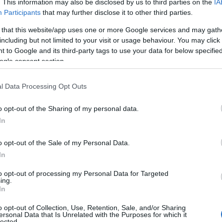
. This information may also be disclosed by us to third parties on the
IA
Participants
that may further disclose it to other third parties.
υμμετοχής και αντιμετώπιση της αποχής
 that this website/app uses one or more Google services and may gath
including but not limited to your visit or usage behaviour. You may click 
ανησυχητική τάση αποχής
ρχεται ως απάντηση στην
σ
 to Google and its third-party tags to use your data for below specifi
ogle consent section.
οικητικών εκλογών. Όπως προκύπτει από τα στοιχεία
l Data Processing Opt Outs
52
ον πρώτο γύρο των δημοτικών εκλογών ανήλθε στο
o opt-out of the Sharing of my personal data.
ο 40,7%
στον δεύτερο.
In
o opt-out of the Sale of my Personal Data.
ές εκλογές
, η συμμετοχή του δεύτερου γύρου ήταν α
In
to opt-out of processing my Personal Data for Targeted
ing.
In
εδομένα, το ΥΠΕΣ διαπίστωσε ότι η αποχή αυξάνεται 
μος και περιφέρεια στον δεύτερο γύρο, ενώ καθοριστ
o opt-out of Collection, Use, Retention, Sale, and/or Sharing
ersonal Data that Is Unrelated with the Purposes for which it
ταυρού προτίμησης
απουσία εκλογικών τ
, αλλά και η
lected.