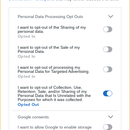
να αποσύρει τις προτάσεις της, απέσυρε τους
third parties.
βουλευτές της», δήλωσε, προσθέτοντας:
Please note that this website/app uses one or more Google
Personal Data Processing Opt Outs
services and may gather and store information including but
«Η ΝΔ ενωμένη και συμπαγής μένει προσηλωμένη
not limited to your visit or usage behaviour. You may click to
I want to opt-out of the Sharing of my
personal data.
grant or deny consent to Google and its third-party tags to
στην τήρηση του σχεδίου μας βάσει του οποίου
Opted In
use your data for below specified purposes in below Google
πήραμε λαϊκή νομιμοποίηση».
consent section.
I want to opt-out of the Sale of my
Personal Data.
Opted In
κριτική περί επιστολικής
Απαντώντας στην
ψήφου
I want to opt-out of processing my
, σημείωσε ότι αυτή η πρακτική έχει
Personal Data for Targeted Advertising.
χρησιμοποιηθεί εκτενώς από την αντιπολίτευση.
Opted In
«Στην τρέχουσα περίοδο ο ΣΥΡΙΖΑ έχει κάνει τη
I want to opt-out of Collection, Use,
Retention, Sale, and/or Sharing of my
μεγαλύτερη χρήση της επιστολικής ψήφου»,
Personal Data that Is Unrelated with the
Purposes for which it was collected.
υπογράμμισε, κατηγορώντας τα κόμματα της
Opted Out
αντιπολίτευσης ότι δεν ψήφισαν καν τις δικές τους
προτάσεις.
Google consents
I want to allow Google to enable storage