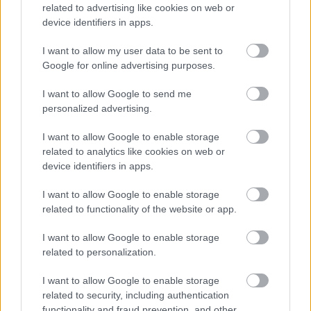
Σε υψηλούς τόνους, ο κ. Λαζαρίδης στράφηκε
related to advertising like cookies on web or
device identifiers in apps.
προσωπικά και κατά του ΣΥΡΙΖΑ, λέγοντας: «Από
ένα κόμμα που έχει διασπαστεί 15 φορές και
I want to allow my user data to be sent to
καθαίρεσε τον νόμιμα εκλεγμένο πρόεδρό του
Google for online advertising purposes.
καταλήγοντας σε μπουζούκια να κάνει τις
I want to allow Google to send me
συνεδριάσεις του μαθήματα δεν δεχόμαστε».
personalized advertising.
I want to allow Google to enable storage
Κακλαμάνης: Υπέρ Νέας Δημοκρατίας
related to analytics like cookies on web or
device identifiers in apps.
- «Άρα ποιο είναι το πραξικόπημα;»
I want to allow Google to enable storage
Πρόεδρος της Βουλής
Ο
, Νικήτας Κακλαμάνης,
related to functionality of the website or app.
παρέθεσε στοιχεία για την επιστολική ψήφο από
I want to allow Google to enable storage
μέρους της αντιπολίτευσης. Σύμφωνα με τον
related to personalization.
Πρόεδρο της Βουλής, επιστολική ψήφο προτιμά:
I want to allow Google to enable storage
related to security, including authentication
το 55% των βουλευτών της Νέας Αριστεράς, το
functionality and fraud prevention, and other