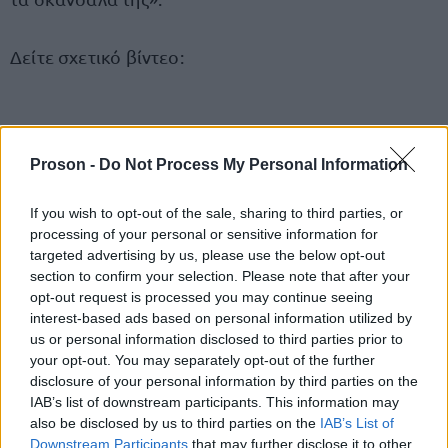
Δείτε σχετικό βίντεο:
Η απάντηση της Νέας Δημοκρατίας
Proson -
Do Not Process My Personal Information
κοινοβουλευτικός εκπρόσωπος της ΝΔ
Ο
,
If you wish to opt-out of the sale, sharing to third parties, or
Μακάριος Λαζαρίδης, επανέλαβε τη θέση της
processing of your personal or sensitive information for
υπέρ της σύστασης εξεταστικής
κυβέρνησης
και
targeted advertising by us, please use the below opt-out
section to confirm your selection. Please note that after your
όχι προανακριτικής επιτροπής.
opt-out request is processed you may continue seeing
interest-based ads based on personal information utilized by
us or personal information disclosed to third parties prior to
«Ο πρωθυπουργός και η ΝΔ είχαμε ταχθεί εξ αρχής
your opt-out. You may separately opt-out of the further
υπέρ της σύστασης εξεταστικής επιτροπής.
disclosure of your personal information by third parties on the
Καλέσαμε την αντιπολίτευση να αποσύρει τις
IAB’s list of downstream participants. This information may
προτάσεις προανακριτικής
also be disclosed by us to third parties on the
IAB’s List of
. Η αντιπολίτευση αντί
Downstream Participants
that may further disclose it to other