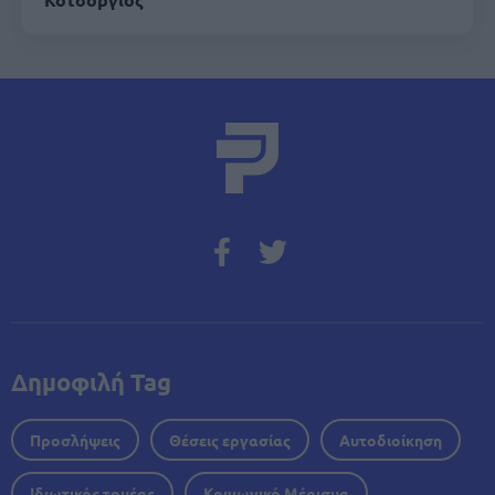
Δημοφιλή Tag
Προσλήψεις
Θέσεις εργασίας
Αυτοδιοίκηση
Ιδιωτικός τομέας
Κοινωνικό Μέρισμα