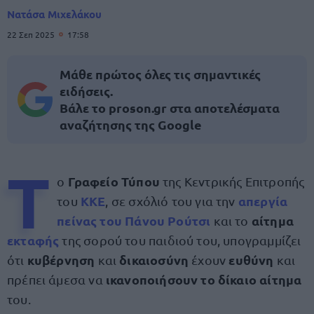
Νατάσα Μιχελάκου
22 Σεπ 2025
17:58
Μάθε πρώτος όλες τις σημαντικές
ειδήσεις.
Βάλε το proson.gr στα αποτελέσματα
αναζήτησης της Google
Τ
Γραφείο Τύπου
ο
της Κεντρικής Επιτροπής
ΚΚΕ
απεργία
του
, σε σχόλιό του για την
πείνας του Πάνου Ρούτσι
αίτημα
και το
εκταφής
της σορού του παιδιού του, υπογραμμίζει
κυβέρνηση
δικαιοσύνη
ευθύνη
ότι
και
έχουν
και
ικανοποιήσουν το δίκαιο αίτημα
πρέπει άμεσα να
του.