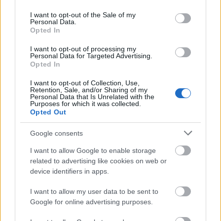
use your data for below specified purposes in below Google
Μάθε πρώτος όλες τις σημαντικές
consent section.
I want to opt-out of the Sale of my
ειδήσεις.
Personal Data.
Βάλε το proson.gr στα αποτελέσματα
Opted In
αναζήτησης της Google
I want to opt-out of processing my
Personal Data for Targeted Advertising.
Opted In
I want to opt-out of Collection, Use,
Retention, Sale, and/or Sharing of my
Δημοφιλείς Ειδήσεις
Personal Data that Is Unrelated with the
Purposes for which it was collected.
Opted Out
Google consents
ΟΠΕΚΑ: Μηνιαίο επίδομα έως 210
I want to allow Google to enable storage
ευρώ - Πώς θα τα πάρετε
related to advertising like cookies on web or
device identifiers in apps.
I want to allow my user data to be sent to
Τι σημαίνει η λέξη «σιγαλός»
Google for online advertising purposes.