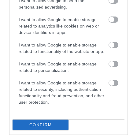
I want to allow Google to send me
personalized advertising.
Προσωπικός Βοηθός: Ανοίγουν οι
I want to allow Google to enable storage
αιτήσεις στις 24 Αυγούστου – Τι
related to analytics like cookies on web or
αλλάζει στο πρόγραμμα
device identifiers in apps.
I want to allow Google to enable storage
related to functionality of the website or app.
Σωφρονιστικά καταστήματα: 416
προσλήψεις χωρίς πτυχίο - Πού κάνετε
I want to allow Google to enable storage
related to personalization.
αίτηση
I want to allow Google to enable storage
related to security, including authentication
functionality and fraud prevention, and other
user protection.
Tags
ΚΚΕ
Τέμπη
Τρένο
Έγκλημα
CONFIRM
Θάνατος
Νέα Δημοκρατία
Δικαστήρια