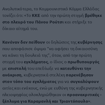
Αναλυτικότερα, το Κομμουνιστικό Κόμμα Ελλάδας
ΚΚΕ
βρέθηκε
τονίζει ότι: «Το
από την πρώτη στιγμή
στο πλευρό του Πάνου Ρούτσι
και στήριξε το
δίκαιο αίτημά του.
Κανέναν δεν πείθουν
κυβέρνησης
οι δηλώσεις της
που αποφάσισε όψιμα “να αφήσει τη δικαιοσύνη
να κάνει τη δουλειά της”, όταν, από την πρώτη
εγκλήματος
πρωθυπουργός
στιγμή του
, ο ίδιος ο
επιστολή
κατευθύνει την
με
του επεδίωξε να
ανάκριση
παρενέβησαν
, κυβερνητικά στελέχη
στον τόπο του εγκλήματος
συγκαλύψουν
για να
αιτίες και ενόχους, ενώ με ευθύνη της κυβερνητικής
προανακριτικές -
πλειοψηφίας ολοκληρώθηκαν οι
ξέπλυμα για Καραμανλή και Τριαντόπουλο
».