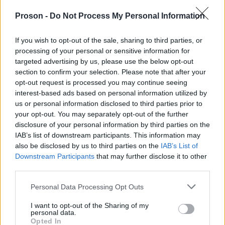
να μην υπάρξουν άλλα Τέμπη
!», καταλήγει.
Proson -
Do Not Process My Personal Information
If you wish to opt-out of the sale, sharing to third parties, or
processing of your personal or sensitive information for
ΑΣΕΠ: Πιστοποίηση Αγγλικών σε
targeted advertising by us, please use the below opt-out
μόνο 2 ημέρες στα χέρια σας
section to confirm your selection. Please note that after your
opt-out request is processed you may continue seeing
interest-based ads based on personal information utilized by
us or personal information disclosed to third parties prior to
your opt-out. You may separately opt-out of the further
disclosure of your personal information by third parties on the
IAB’s list of downstream participants. This information may
ΑΣΕΠ: Εξ αποστάσεως η πιο Εύκολη
also be disclosed by us to third parties on the
IAB’s List of
Πιστοποίηση Υπολογιστών σε 2
Downstream Participants
that may further disclose it to other
third parties.
μέρες
Please note that this website/app uses one or more Google
Personal Data Processing Opt Outs
services and may gather and store information including but
not limited to your visit or usage behaviour. You may click to
I want to opt-out of the Sharing of my
personal data.
grant or deny consent to Google and its third-party tags to
Opted In