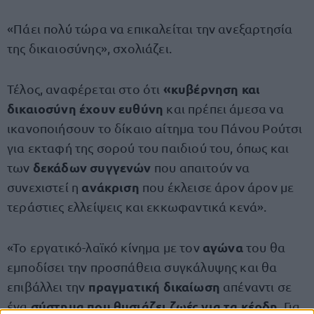
«Πάει πολύ τώρα να επικαλείται την ανεξαρτησία
της δικαιοσύνης», σχολιάζει.
«κυβέρνηση και
Τέλος, αναφέρεται στο ότι
δικαιοσύνη έχουν ευθύνη
και πρέπει άμεσα να
ικανοποιήσουν το δίκαιο αίτημα του Πάνου Ρούτσι
για εκταφή της σορού του παιδιού του, όπως και
δεκάδων συγγενών
των
που απαιτούν να
ανάκριση
συνεχιστεί η
που έκλεισε άρον άρον με
τεράστιες ελλείψεις και εκκωφαντικά κενά».
αγώνα
«Το εργατικό-λαϊκό κίνημα με τον
του θα
εμποδίσει την προσπάθεια συγκάλυψης και θα
πραγματική δικαίωση
επιβάλλει την
απέναντι σε
σύστημα που θυσιάζει ζωές για τα κέρδη.
ένα
Για