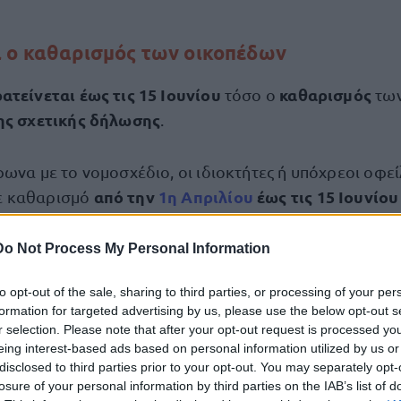
ι ο καθαρισμός των οικοπέδων
ατείνεται έως τις 15 Ιουνίου
καθαρισμός
τόσο ο
τω
ης σχετικής δήλωσης
.
ωνα με το νομοσχέδιο, οι ιδιοκτήτες ή υπόχρεοι οφε
από την
1η Απριλίου
έως τις 15 Ιουνίου
ε καθαρισμό
κόπεδα σε καλή κατάσταση καθ’ όλη τη διάρκεια της α
δήλωση πρέπει να κατατεθεί έως τις 15 Ιουνίου.
Do Not Process My Personal Information
to opt-out of the sale, sharing to third parties, or processing of your per
 ΕΡΤ, επικαλούμενη πηγές του υπουργείου Κλιματικής 
formation for targeted advertising by us, please use the below opt-out s
επα
ασίας, το συγκεκριμένο χρονοδιάγραμμα παρέχει
r selection. Please note that after your opt-out request is processed y
 διευκολύνει τον επιχειρησιακό σχεδιασμό των ελεγ
eing interest-based ads based on personal information utilized by us or
disclosed to third parties prior to your opt-out. You may separately opt-
losure of your personal information by third parties on the IAB’s list of