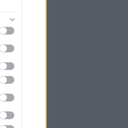
κυρώσεις θα
ν έχει
ξορθολογισμός
ανά τετραγωνικό
νώ σε περίπτωση
ο
σης του
ια την πρόληψη