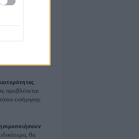
 επικοινωνίας
ί δυνατό και
 κινδύνου, η
 ο Δήμος
νατότητα
πυρκαγιάς, υπό
ια
διαιτερότητες
υν, προβλέπεται
ατόπιν εισήγησης
ρησιμοποιήσουν
ιδικότερα, θα