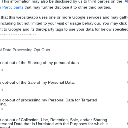
. This information may also be disclosed by us to third parties on the
IA
Participants
that may further disclose it to other third parties.
αλλαγή, κατά τις ίδιες πηγές, είναι «η καθετοποίηση τ
οθέτηση αρμοδιοτήτων
. Όπως διευκρινίζεται, με τη 
 that this website/app uses one or more Google services and may gath
including but not limited to your visit or usage behaviour. You may click 
ιούν τους ιδιοκτήτες οικοπεδικών ή ακάλυπτων χώρω
 to Google and its third-party tags to use your data for below specifi
δειγματοληπτικούς ελέγχους επί των δηλώσεων
ν
κα
ogle consent section.
ράβασης
αυτεπάγγελτ
, θα μπορούν να προχωρούν σε
l Data Processing Opt Outs
 Υπηρεσία
καταγγελίες
θα παρεμβαίνει ύστερα από
, 
o opt-out of the Sharing of my personal data.
πρόστιμα
 επιβάλλει
και τις προβλεπόμενες κυρώσεις τ
In
 όσο και για τη μη τήρηση των μέτρων καθαρισμού,
ρμόδιο Δήμο για την άμεση αποκατάσταση.
o opt-out of the Sale of my Personal Data.
In
και οι κυρώσεις
to opt-out of processing my Personal Data for Targeted
ing.
In
κυρώσεις
αναλογική κλι
ς
, το νέο πλαίσιο προβλέπει
o opt-out of Collection, Use, Retention, Sale, and/or Sharing
ην τυπική παράβαση (μη υποβολή δήλωσης) από την ου
ersonal Data that Is Unrelated with the Purposes for which it
lected.