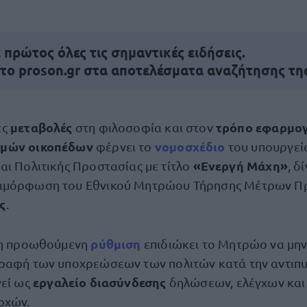
πρώτος όλες τις σημαντικές ειδήσεις.
 το proson.gr στα αποτελέσματα αναζήτησης τη
μεταβολές
τρόπο εφαρμο
ές
στη φιλοσοφία και στον
σμών οικοπέδων
νομοσχέδιο
φέρνει το
του υπουργεί
«Ενεργή Μάχη»
αι Πολιτικής Προστασίας με τίτλο
, δ
αμόρφωση του Εθνικού Μητρώου Τήρησης Μέτρων Π
ς
.
ρύθμιση
ι η προωθούμενη
επιδιώκει το Μητρώο να μην
ραφή των υποχρεώσεων των πολιτών κατά την αντιπυ
εργαλείο διασύνδεσης
γεί ως
δηλώσεων, ελέγχων κα
ρχών.