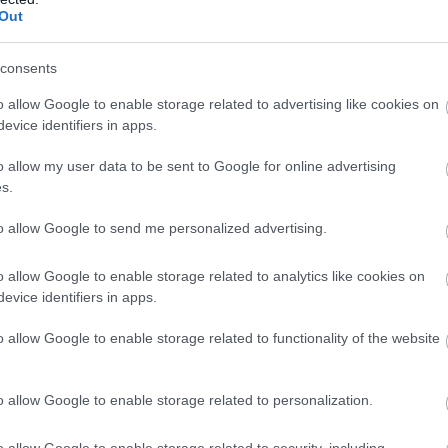
παράδειγμα
, σε περίπτωση μη υποβολής δήλωσης, οι 
Out
εφόσον έχει γίνει καθαρισμός και αυστηρότερες εάν δε
ε
. Σύμφωνα με πηγές του υπουργείου, στόχος είναι ο
consents
, γι’ αυτό και θεσπίζεται κατώτατο και ανώτατο όριο.
o allow Google to enable storage related to advertising like cookies on
evice identifiers in apps.
ια μη καθαρισμό προβλέπεται πρόστιμο ενός ευρώ 
o allow my user data to be sent to Google for online advertising
το όριο τα 200 ευρώ και ανώτατο τα 2.000 ευρώ
, ε
s.
λωσης αλλά πραγματοποίησης καθαρισμού το πρόστιμ
μείω
τα 100 ευρώ. Παράλληλα, δίνεται η δυνατότητα
to allow Google to send me personalized advertising.
ον ο ιδιοκτήτης συμμορφωθεί άμεσα.
o allow Google to enable storage related to analytics like cookies on
evice identifiers in apps.
μηχανισμούς άμεσης παρέμβασης γ
 πλαίσιο θεσπίζει
o allow Google to enable storage related to functionality of the website
γιάς
, ώστε να αποφεύγονται καθυστερήσεις.
o allow Google to enable storage related to personalization.
 η διαδικασία
o allow Google to enable storage related to security, including