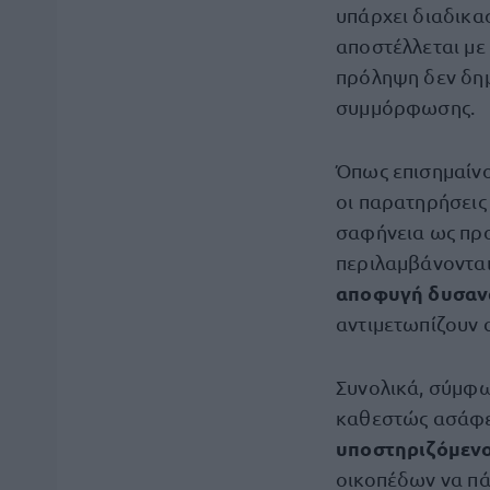
υπάρχει διαδικα
αποστέλλεται με
πρόληψη δεν δημι
συμμόρφωσης.
Όπως επισημαίνο
οι παρατηρήσεις 
σαφήνεια ως προ
περιλαμβάνονται
αποφυγή δυσαν
αντιμετωπίζουν α
Συνολικά, σύμφων
καθεστώς ασάφει
υποστηριζόμενο 
οικοπέδων να πά