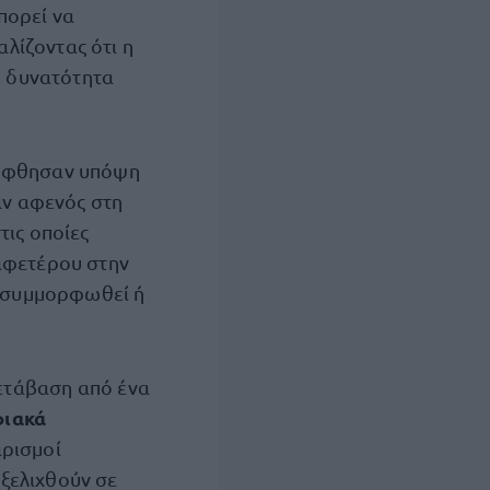
πορεί να
λίζοντας ότι η
η δυνατότητα
λήφθησαν υπόψη
αν αφενός στη
τις οποίες
 αφετέρου στην
η συμμορφωθεί ή
μετάβαση από ένα
φιακά
αρισμοί
ξελιχθούν σε