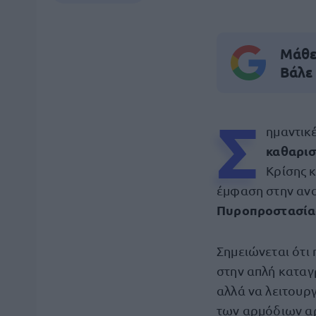
Μάθε 
Βάλε
Σ
ημαντικ
καθαρι
Κρίσης κ
έμφαση στην αν
Πυροπροστασία
Σημειώνεται ότ
στην απλή καταγ
αλλά να λειτουρ
των αρμόδιων α