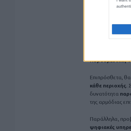
Όπως διευκρινίζ
authenti
και εξασφάλισης
διαπιστωθεί άμεσ
Πυροσβεστική Υπ
προχωρά αυτεπά
επείγουσας παρέ
την προϋπόθεση 
Πυροσβεστική Υ
Επιπρόσθετα, θα
κάθε περιοχής
.
παρ
δυνατότητα
της αρμόδιας επι
Παράλληλα, προ
ψηφιακές υπηρε