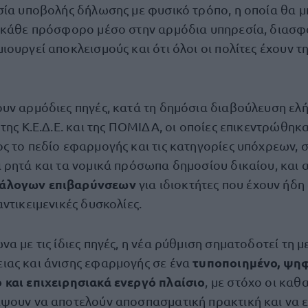
σία υποβολής δήλωσης με φυσικό τρόπο, η οποία θα μ
 κάθε πρόσφορο μέσο στην αρμόδια υπηρεσία, διασφα
ουργεί αποκλεισμούς και ότι όλοι οι πολίτες έχουν τ
υν αρμόδιες πηγές, κατά τη δημόσια διαβούλευση ε
της Κ.Ε.Δ.Ε. και της ΠΟΜΙΔΑ, οι οποίες επικεντρώθηκ
ς το πεδίο εφαρμογής και τις κατηγορίες υπόχρεων, σ
 ρητά και τα νομικά πρόσωπα δημοσίου δικαίου, και
άλογων επιβαρύνσεων
για ιδιοκτήτες που έχουν ήδ
ντικειμενικές δυσκολίες.
α με τις ίδιες πηγές, η νέα ρύθμιση σηματοδοτεί τη 
τυποποιημένο, ψη
ας και άνισης εφαρμογής σε ένα
και επιχειρησιακά ενεργό πλαίσιο
, με στόχο οι καθ
ψουν να αποτελούν αποσπασματική πρακτική και να ε