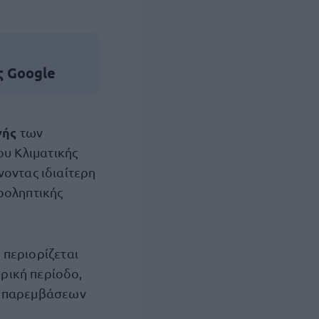
ς Google
γής
των
ου Κλιματικής
ίνοντας ιδιαίτερη
ροληπτικής
 περιορίζεται
ρική περίοδο,
ι παρεμβάσεων