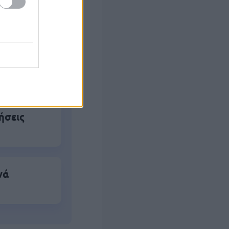
ο
ό το 2027
ήσεις
νά