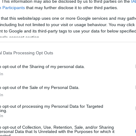
. This information may also be disclosed by us to third parties on the
IA
Participants
that may further disclose it to other third parties.
είωσε ότι έχει συγκεντρωθεί το απαραίτητο υλικό και 
 that this website/app uses one or more Google services and may gath
ει το βάρος που έχει το θέμα στην Ελλάδα, σε συνάρτ
including but not limited to your visit or usage behaviour. You may click 
ό πλαίσιο.
 to Google and its third-party tags to use your data for below specifi
ogle consent section.
 τελικές αποφάσεις θα ληφθούν αφού αξιολογηθούν ό
l Data Processing Opt Outs
 ευρωπαϊκής νομολογίας όσο και σε επίπεδο πραγμα
o opt-out of the Sharing of my personal data.
In
o opt-out of the Sale of my Personal Data.
In
to opt-out of processing my Personal Data for Targeted
ing.
In
τοποίηση Αγγλικών σε μόνο 2 ημέρες στα χέρια
o opt-out of Collection, Use, Retention, Sale, and/or Sharing
ersonal Data that Is Unrelated with the Purposes for which it
lected.