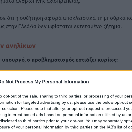
τήματα ανθρώπινης αξιοπρέπειας.
ισε ότι η συζήτηση αφορά αποκλειστικά τη μπούρκα και
ς στην Ελλάδα δεν υφίσταται εκτεταμένο ζήτημα.
ων ανηλίκων
 υπουργό, ο προβληματισμός εστιάζει κυρίως:
ς ανηλίκων,
Do Not Process My Personal Information
χει ελεύθερη επιλογή, αλλά επιβολή.
to opt-out of the sale, sharing to third parties, or processing of your per
formation for targeted advertising by us, please use the below opt-out s
r selection. Please note that after your opt-out request is processed y
με ένα παιδί να πηγαίνει με μπούρκα στο σχολείο ή σε
eing interest-based ads based on personal information utilized by us or
ριστικά, προσθέτοντας ότι εξετάζεται αν η έκταση τ
disclosed to third parties prior to your opt-out. You may separately opt-
οθετική παρέμβαση.
losure of your personal information by third parties on the IAB’s list of