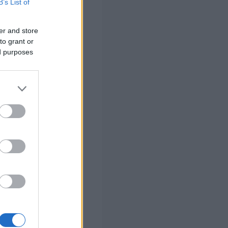
B’s List of
ότι το
er and store
ηση με το
to grant or
ed purposes
λα τα δεδομένα,
τικών συνθηκών
 σας