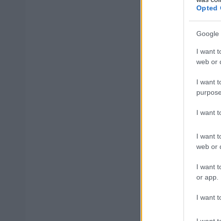
Opted 
Google 
ΑΣΕΠ: Εξ 
I want t
μέρες
web or d
I want t
purpose
I want 
Μάθε 
Βάλε
I want t
web or d
I want t
or app.
Δημοφιλ
I want t
I want t