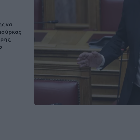
ης να
μπούρκας
ύρης,
ο