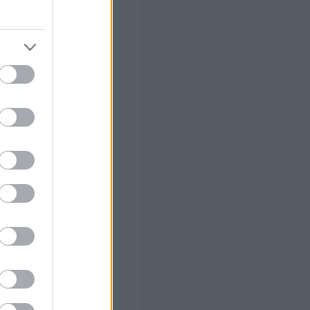
στών σε 2
ς Google