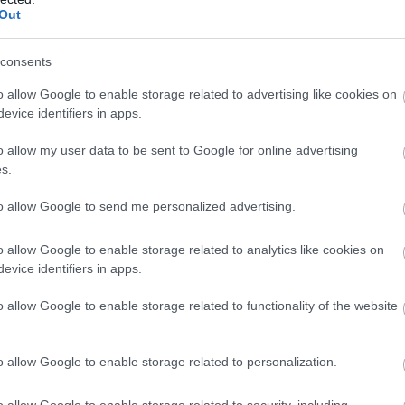
Out
consents
αποστάσεως η πιο Εύκολη Πιστοποίηση Υπολογι
o allow Google to enable storage related to advertising like cookies on
evice identifiers in apps.
o allow my user data to be sent to Google for online advertising
s.
to allow Google to send me personalized advertising.
πρώτος όλες τις σημαντικές ειδήσεις.
 το proson.gr στα αποτελέσματα αναζήτησης τη
o allow Google to enable storage related to analytics like cookies on
evice identifiers in apps.
o allow Google to enable storage related to functionality of the website
είς Ειδήσεις
o allow Google to enable storage related to personalization.
o allow Google to enable storage related to security, including