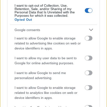
ΑΣΕΠ: Εξ αποστάσεως η πιο Εύκολη
I want to opt-out of Collection, Use,
Retention, Sale, and/or Sharing of my
Πιστοποίηση Υπολογιστών σε 2
Personal Data that Is Unrelated with the
μέρες
Purposes for which it was collected.
Opted Out
Google consents
I want to allow Google to enable storage
related to advertising like cookies on web or
Μάθε πρώτος όλες τις σημαντικές
device identifiers in apps.
ειδήσεις.
Βάλε το proson.gr στα αποτελέσματα
I want to allow my user data to be sent to
αναζήτησης της Google
Google for online advertising purposes.
I want to allow Google to send me
personalized advertising.
I want to allow Google to enable storage
Δημοφιλείς Ειδήσεις
related to analytics like cookies on web or
device identifiers in apps.