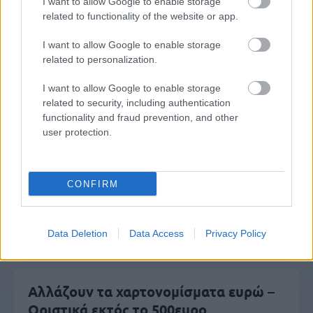
I want to allow Google to enable storage
related to functionality of the website or app.
Τουρισμός για Όλους 2026: Ανοίγει
σήμερα η πλατφόρμα - Ποια ΑΦΜ
I want to allow Google to enable storage
κάνουν αίτηση
related to personalization.
I want to allow Google to enable storage
related to security, including authentication
ΔΥΠΑ/ΟΑΕΔ: 8.000 νέες προσλήψεις -
functionality and fraud prevention, and other
Από σήμερα οι αιτήσεις
user protection.
CONFIRM
ΑΣΕΠ - Μόνιμες προσλήψεις στη
Δημοτική Αστυνομία: Νέα οριστικά
αποτελέσματα
Data Deletion
Data Access
Privacy Policy
Αλλάζουν τα χαρτονομίσματα ευρώ –
Οριστικά εκτός το 500ευρο