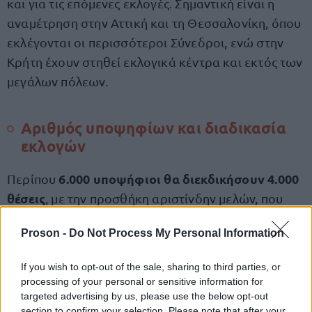
και για τις επόμενες εκλογές. Σημαντική είναι η
αναμέτρηση στην Αττική και τη Θεσσαλονίκη, όπου
εκλέγονται οι περισσότεροι Σύνεδροι, ενώ στην
Κρήτη έχουν στηθεί εκλογικά κέντρα και εκτός των
μεγάλων πόλεων.
Αριθμός υποψηφίων και διαδικασία
εκλογών
6.000 υποψήφιοι θα διεκδικήσουν 4.000
Περίπου
θέσεις
, με την προσθήκη αριστίνδην μελών, που
ενδέχεται να ξεπεράσουν τα 1.000. Η καταμέτρηση
Proson -
Do Not Process My Personal Information
των ψήφων θα αποκαλύψει την κινητικότητα και
τις συσπειρώσεις γύρω από τους κορυφαίους
If you wish to opt-out of the sale, sharing to third parties, or
υποψηφίους.
processing of your personal or sensitive information for
targeted advertising by us, please use the below opt-out
section to confirm your selection. Please note that after your