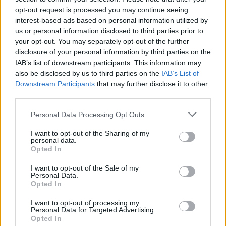
Πολλά μέλη του ΠΑΣΟΚ απέφυγαν να θέσουν
opt-out request is processed you may continue seeing
υποψηφιότητα λόγω του οικονομικού κόστους για
interest-based ads based on personal information utilized by
το ταξίδι και τη διαμονή στην Αθήνα κατά τη
us or personal information disclosed to third parties prior to
your opt-out. You may separately opt-out of the further
διάρκεια του Συνεδρίου, που θα διεξαχθεί από τις
disclosure of your personal information by third parties on the
27 έως τις 29 Μαρτίου.
IAB’s list of downstream participants. This information may
also be disclosed by us to third parties on the
IAB’s List of
Downstream Participants
that may further disclose it to other
third parties.
Please note that this website/app uses one or more Google
Personal Data Processing Opt Outs
services and may gather and store information including but
not limited to your visit or usage behaviour. You may click to
I want to opt-out of the Sharing of my
personal data.
grant or deny consent to Google and its third-party tags to
ΑΣΕΠ: Πιστοποίηση Αγγλικών σε
Opted In
use your data for below specified purposes in below Google
μόνο 2 ημέρες στα χέρια σας
consent section.
I want to opt-out of the Sale of my
Personal Data.
Opted In
I want to opt-out of processing my
Personal Data for Targeted Advertising.
Opted In