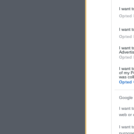
I want t
Α
Opted 
ε
έ
I want t
α
Opted 
α
I want 
Advertis
Opted 
I want t
of my P
was col
26
Opted 
A
Google 
κ
I want t
web or d
I want t
purpose