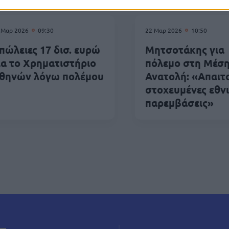
 Μαρ 2026
09:30
22 Μαρ 2026
10:50
πώλειες 17 δισ. ευρώ
Μητσοτάκης για
ια το Χρηματιστήριο
πόλεμο στη Μέσ
θηνών λόγω πολέμου
Ανατολή: «Απαιτ
στοχευμένες εθν
παρεμβάσεις»
δοποίηση