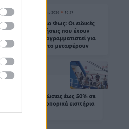
09 Απρ 2026
16:37
Πώς
Άγιο Φως: Οι ειδικές
 την
πτήσεις που έχουν
προγραμματιστεί για
να το μεταφέρουν
Μαρ 2026
18:03
απληρωτές: Εκπτώσεις έως 50% σε
τοπλοϊκά και αεροπορικά εισιτήρια
α το Πάσχα