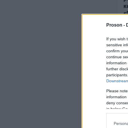
κ
ε
α
Proson -
If you wish 
sensitive in
confirm you
continue se
information 
26
further disc
participants
A
Downstream 
ε
Please note
information 
deny consent
in below Go
Persona
09