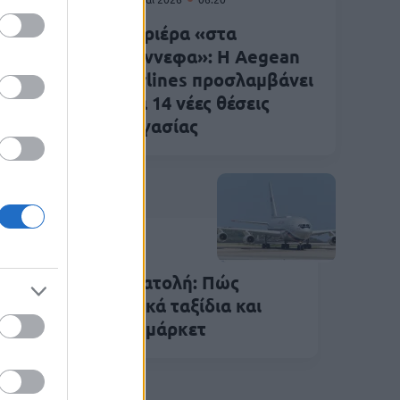
Καριέρα «στα
ρείες:
σύννεφα»: Η Aegean
ας
Airlines προσλαμβάνει
 και
για 14 νέες θέσεις
nes
εργασίας
Απρ 2026
11:40
ίση στη Μέση Ανατολή: Πώς
ηρεάζει αεροπορικά ταξίδια και
ορές στο σούπερ μάρκετ