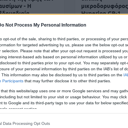
αυσίμων - Η
μικροδορυφόρος
βδομαδιαία
Hyperion GR-1
νασκόπηση
Do Not Process My Personal Information
to opt-out of the sale, sharing to third parties, or processing of your per
formation for targeted advertising by us, please use the below opt-out s
r selection. Please note that after your opt-out request is processed y
eing interest-based ads based on personal information utilized by us or
disclosed to third parties prior to your opt-out. You may separately opt-
 Ιουν 2026
05:30
09 
losure of your personal information by third parties on the IAB’s list of
. This information may also be disclosed by us to third parties on the
IA
egean Airlines: Νέες θέσεις
Αν
Participants
that may further disclose it to other third parties.
ργασίας - Οι ειδικότητες
γι
 that this website/app uses one or more Google services and may gath
πα
including but not limited to your visit or usage behaviour. You may click 
 to Google and its third-party tags to use your data for below specifi
ogle consent section.
l Data Processing Opt Outs
 Ιουν 2026
12:42
30 Μαΐ 2026
06:30