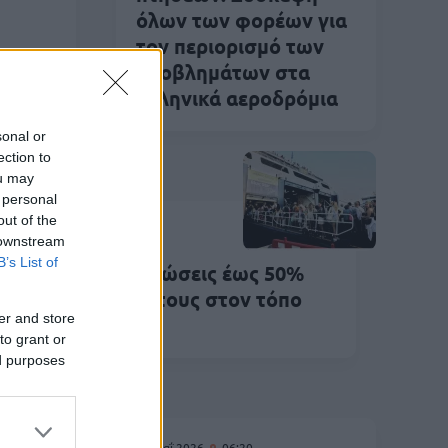
όλων των φορέων για
τον περιορισμό των
προβλημάτων στα
ελληνικά αεροδρόμια
sonal or
ection to
ou may
 personal
out of the
Ιουν 2026
14:18
 downstream
B’s List of
απληρωτές: Εκπτώσεις έως 50%
α την επιστροφή τους στον τόπο
er and store
ραμονής
to grant or
ed purposes
28 Μαΐ 2026
06:20