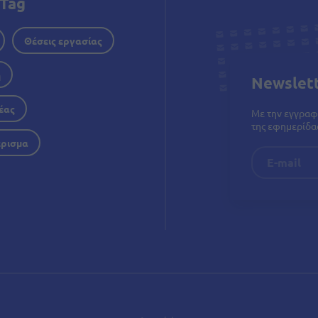
Tag
Θέσεις εργασίας
η
Newslet
έας
Με την εγγραφ
της εφημερίδας
έρισμα