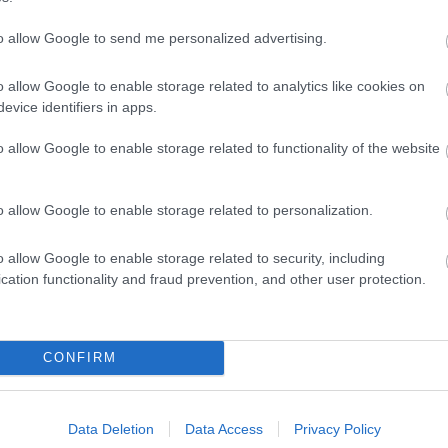
to allow Google to send me personalized advertising.
 Απρ 2026
06:20
10 Απρ 2026
11:37
ράπεζα Eurobank:
Άγιο Φως 2026: 
o allow Google to enable storage related to analytics like cookies on
βριδικές θέσεις
θα φτάσει σε όλη
evice identifiers in apps.
ργασίας για διάφορες
Ελλάδα
o allow Google to enable storage related to functionality of the website
ιδικότητες
o allow Google to enable storage related to personalization.
o allow Google to enable storage related to security, including
cation functionality and fraud prevention, and other user protection.
 Απρ 2026
09:01
30 
άσχα 2026: «Φεύγουν» οι εκδρομείς
Αν
 Πληρότητα έως 80% σε πλοία και
ακ
CONFIRM
εροπλάνα
γι
Data Deletion
Data Access
Privacy Policy