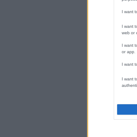
I want 
23
Τ
I want t
Υ
web or d
ε
I want t
ε
or app.
I want t
I want t
authenti
07
Π
–
α