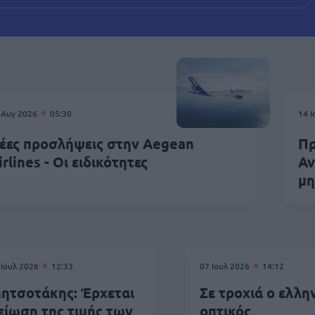
 Αυγ 2026
05:30
14 
έες προσλήψεις στην Aegean
Πρ
irlines - Οι ειδικότητες
Αν
μη
 Ιουλ 2026
12:33
07 Ιουλ 2026
14:12
ητσοτάκης: Έρχεται
Σε τροχιά ο ελλη
είωση της τιμής των
οπτικός