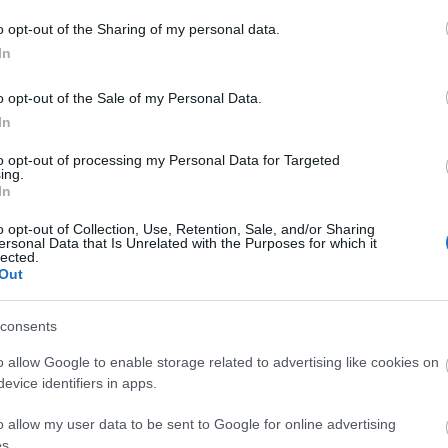
o opt-out of the Sharing of my personal data.
ναπληρωτές
Εργαστείτε σε
In
κπαιδευτικοί: Με
αεροπορικές εται
κπτωση έως 50% σε
Ευκαιρίες καριέρ
o opt-out of the Sale of my Personal Data.
κτοπλοϊκά και
στην Sky Express
In
εροπορικά εισιτήρια
την Aegean Airli
to opt-out of processing my Personal Data for Targeted
ing.
In
o opt-out of Collection, Use, Retention, Sale, and/or Sharing
ersonal Data that Is Unrelated with the Purposes for which it
lected.
 Απρ 2026
16:18
26 
Out
egean Airlines: Νέες ευκαιρίες
Κρ
consents
αριέρας για 14 ειδικότητες
επ
o allow Google to enable storage related to advertising like cookies on
αγ
evice identifiers in apps.
o allow my user data to be sent to Google for online advertising
s.