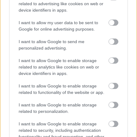
related to advertising like cookies on web or
device identifiers in apps.
Δημοφιλείς Ειδήσεις
I want to allow my user data to be sent to
Google for online advertising purposes.
I want to allow Google to send me
ΑΣΕΠ: Αυτές είναι οι δύο επόμενες
personalized advertising.
προκηρύξεις «μαμούθ» (με μόρια)
I want to allow Google to enable storage
related to analytics like cookies on web or
device identifiers in apps.
ΑΣΕΠ: Νέος γραπτός διαγωνισμός -
Μόνιμοι στο υπουργείο Εξωτερικών
I want to allow Google to enable storage
related to functionality of the website or app.
I want to allow Google to enable storage
Αλλάζουν τα χαρτονομίσματα ευρώ –
related to personalization.
Οριστικά εκτός το 500ευρο
I want to allow Google to enable storage
related to security, including authentication
functionality and fraud prevention, and other