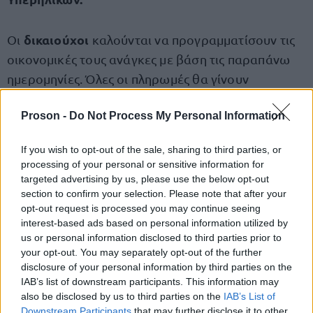
δικαιούχοι
Οι
καλούνται να προγραμματίσουν τις
οικονομικές τους ανάγκες με βάση τις παραπάνω
ημερομηνίες. Όλες οι πληρωμές θα γίνουν
απευθείας στους τραπεζικούς λογαριασμούς που
Proson -
Do Not Process My Personal Information
έχουν δηλώσει οι συνταξιούχοι.
If you wish to opt-out of the sale, sharing to third parties, or
Μπορείτε να μείνετε ενημερωμένοι για τις
processing of your personal or sensitive information for
πληρωμές συντάξεων
μέσα από τον επίσημο
targeted advertising by us, please use the below opt-out
section to confirm your selection. Please note that after your
ιστότοπο του e-ΕΦΚΑ, καθώς και από
opt-out request is processed you may continue seeing
ανακοινώσεις στις τράπεζες.
interest-based ads based on personal information utilized by
us or personal information disclosed to third parties prior to
your opt-out. You may separately opt-out of the further
disclosure of your personal information by third parties on the
IAB’s list of downstream participants. This information may
ΑΣΕΠ: Πιστοποίηση Αγγλικών σε
also be disclosed by us to third parties on the
IAB’s List of
μόνο 2 ημέρες στα χέρια σας
Downstream Participants
that may further disclose it to other