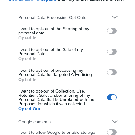
third parties.
Please note that this website/app uses one or more Google
Personal Data Processing Opt Outs
services and may gather and store information including but
not limited to your visit or usage behaviour. You may click to
I want to opt-out of the Sharing of my
personal data.
grant or deny consent to Google and its third-party tags to
Opted In
ΑΣΕΠ: Εξ αποστάσεως η πιο Εύκολη
use your data for below specified purposes in below Google
Πιστοποίηση Υπολογιστών σε 2
consent section.
I want to opt-out of the Sale of my
Personal Data.
μέρες
Opted In
I want to opt-out of processing my
Personal Data for Targeted Advertising.
Opted In
Μάθε πρώτος όλες τις σημαντικές
I want to opt-out of Collection, Use,
Retention, Sale, and/or Sharing of my
ειδήσεις.
Personal Data that Is Unrelated with the
Purposes for which it was collected.
Βάλε το proson.gr στα αποτελέσματα
Opted Out
αναζήτησης της Google
Google consents
I want to allow Google to enable storage