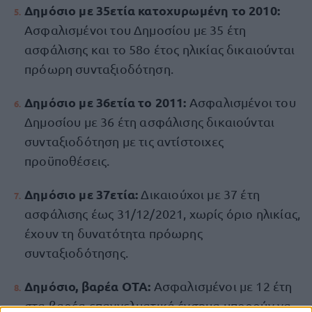
Δημόσιο με 35ετία κατοχυρωμένη το 2010:
Ασφαλισμένοι του Δημοσίου με 35 έτη
ασφάλισης και το 58ο έτος ηλικίας δικαιούνται
πρόωρη συνταξιοδότηση.
Δημόσιο με 36ετία το 2011:
Ασφαλισμένοι του
Δημοσίου με 36 έτη ασφάλισης δικαιούνται
συνταξιοδότηση με τις αντίστοιχες
προϋποθέσεις.
Δημόσιο με 37ετία:
Δικαιούχοι με 37 έτη
ασφάλισης έως 31/12/2021, χωρίς όριο ηλικίας,
έχουν τη δυνατότητα πρόωρης
συνταξιοδότησης.
Δημόσιο, βαρέα ΟΤΑ:
Ασφαλισμένοι με 12 έτη
στα βαρέα επαγγελματικά ένσημα μπορούν να