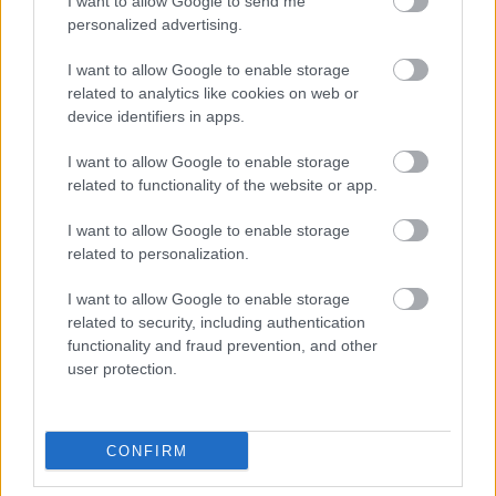
I want to allow Google to send me
Βάλε το proson.gr στα αποτελέσματα
personalized advertising.
αναζήτησης της Google
I want to allow Google to enable storage
related to analytics like cookies on web or
device identifiers in apps.
I want to allow Google to enable storage
Δημοφιλείς Ειδήσεις
related to functionality of the website or app.
I want to allow Google to enable storage
related to personalization.
Πυροσβεστική Σχολή: Νέος
I want to allow Google to enable storage
κανονισμός για δόκιμους – Τι αλλάζει
related to security, including authentication
σε διαμονή, σίτιση και πρακτική
functionality and fraud prevention, and other
εκπαίδευση
user protection.
CONFIRM
e-ΕΦΚΑ: Έως 846 ευρώ επιπλέον στη
σύνταξη – Ποιοι δικαιούνται τα