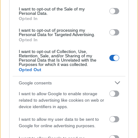
use your data for below specified purposes in below Google
consent section.
I want to opt-out of the Sale of my
Personal Data.
Opted In
ΑΣΕΠ: Πιστοποίηση Αγγλικών σε
μόνο 2 ημέρες στα χέρια σας
I want to opt-out of processing my
Personal Data for Targeted Advertising.
Opted In
I want to opt-out of Collection, Use,
Retention, Sale, and/or Sharing of my
Personal Data that Is Unrelated with the
Purposes for which it was collected.
Opted Out
ΑΣΕΠ: Εξ αποστάσεως η πιο Εύκολη
Πιστοποίηση Υπολογιστών σε 2
Google consents
μέρες
I want to allow Google to enable storage
related to advertising like cookies on web or
device identifiers in apps.
I want to allow my user data to be sent to
Google for online advertising purposes.
Μάθε πρώτος όλες τις σημαντικές
ειδήσεις.