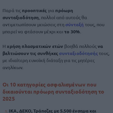
προοπτικές
πρόωρη
Παρά τις
για
συνταξιοδότηση
, πολλοί από αυτούς θα
σύνταξή
αντιμετωπίσουν μειώσεις στη
τους, που
το 30%
μπορεί να φτάσουν μέχρι και
.
χρήση πλασματικών ετών
να
Η
βοηθά πολλούς
βελτιώσουν τις συνθήκες
συνταξιοδότησής
τους,
με ιδιαίτερη ευνοϊκή διάταξη για τις μητέρες
ανηλίκων.
Οι 10 κατηγορίες ασφαλισμένων που
δικαιούνται πρόωρη συνταξιοδότηση το
2025
ΙΚΑ, ΔΕΚΟ, Τράπεζες με 5.500 ένσημα και