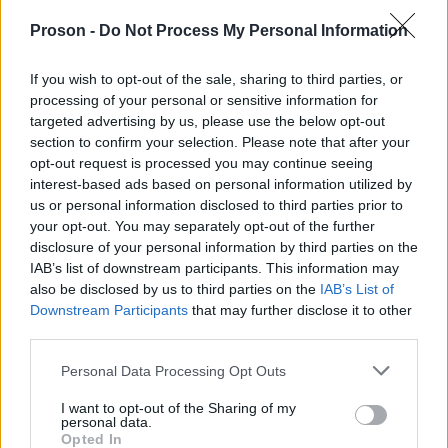
αποχωρήσουν από το 58ο έτος.
Proson -
Do Not Process My Personal Information
Δημόσιο, ΔΕΚΟ, Τράπεζες με 25ετία:
Γονείς
If you wish to opt-out of the sale, sharing to third parties, or
ανηλίκων και τρίτεκνοι που πληρούν τις
processing of your personal or sensitive information for
προϋποθέσεις μπορούν να συνταξιοδοτηθούν
targeted advertising by us, please use the below opt-out
section to confirm your selection. Please note that after your
στα 50, 52 ή 55 έτη.
opt-out request is processed you may continue seeing
interest-based ads based on personal information utilized by
Τρίτεκνοι σε Δημόσιο, ΔΕΚΟ, Τράπεζες με
us or personal information disclosed to third parties prior to
20ετία:
Τρίτεκνοι με 20 έτη ασφάλισης έως το
your opt-out. You may separately opt-out of the further
disclosure of your personal information by third parties on the
2011 δικαιούνται πρόωρη συνταξιοδότηση.
IAB’s list of downstream participants. This information may
also be disclosed by us to third parties on the
IAB’s List of
κατηγοριοποίηση
σημαντικά
Αυτή η
Downstream Participants
that may further disclose it to other
παρέχει
third parties.
οφέλη
σε πολλούς ασφαλισμένους, αν και είναι
σημαντικό να έχουν υπόψη τους τις μειώσεις στις
Please note that this website/app uses one or more Google
Personal Data Processing Opt Outs
services and may gather and store information including but
συντάξεις τους και να είναι προσεκτικοί κατά την
not limited to your visit or usage behaviour. You may click to
I want to opt-out of the Sharing of my
επιλογή της πρόωρης συνταξιοδότησης.
personal data.
grant or deny consent to Google and its third-party tags to
Opted In