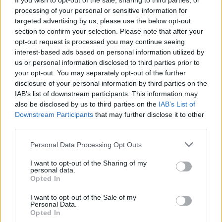
If you wish to opt-out of the sale, sharing to third parties, or
processing of your personal or sensitive information for
Πώς διαμορφώνονται οι νέες
targeted advertising by us, please use the below opt-out
επικουρικές συντάξεις
section to confirm your selection. Please note that after your
opt-out request is processed you may continue seeing
Οι νέες επικουρικές συντάξεις για όσους
interest-based ads based on personal information utilized by
us or personal information disclosed to third parties prior to
2026
160 έως 401
αποχωρούν το
κυμαίνονται από
your opt-out. You may separately opt-out of the further
ευρώ μικτά
, τόσο για ασφαλισμένους του
disclosure of your personal information by third parties on the
Δημοσίου όσο και του ιδιωτικού τομέα.
IAB’s list of downstream participants. This information may
also be disclosed by us to third parties on the
IAB’s List of
Downstream Participants
that may further disclose it to other
Ο υπολογισμός γίνεται με δύο τμήματα:
third parties.
Please note that this website/app uses one or more Google
Personal Data Processing Opt Outs
το πρώτο αφορά την ασφαλιστική περίοδο
services and may gather and store information including but
not limited to your visit or usage behaviour. You may click to
I want to opt-out of the Sharing of my
2002-2014
, με σταθερό ποσοστό αναπλήρωσης
personal data.
grant or deny consent to Google and its third-party tags to
0,45%
Opted In
επί των συντάξιμων αποδοχών,
use your data for below specified purposes in below Google
consent section.
I want to opt-out of the Sale of my
Personal Data.
το δεύτερο βασίζεται στις εισφορές που έχουν
Opted In