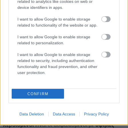
related to analytics like cookies on web or
67 έτη
35 χρόνια
Ασφαλισμένος στα
με
device identifiers in apps.
ασφάλισης
308 ευρώ μικτά
λαμβάνει περίπου
.
I want to allow Google to enable storage
related to functionality of the website or app.
62 έτη
33 έτη ασφάλισης
Ασφαλισμένος στα
με
160 ευρώ μικτά
λαμβάνει περίπου
.
I want to allow Google to enable storage
related to personalization.
Στις περιπτώσεις μειωμένης σύνταξης
I want to allow Google to enable storage
εφαρμόζονται μειώσεις τόσο στο τμήμα της
related to security, including authentication
functionality and fraud prevention, and other
επικουρικής που αφορά την περίοδο έως το 2014
user protection.
όσο και στο τμήμα μετά το 2015, ανάλογα με την
ηλικία αποχώρησης.
CONFIRM
Ποιοι είναι οι κερδισμένοι και ποιοι οι
χαμένοι
Data Deletion
Data Access
Privacy Policy
Κερδισμένοι
υψηλές
είναι οι ασφαλισμένοι με