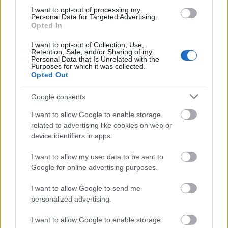
2015 έως τη
καταβληθεί από το
I want to opt-out of processing my
συνταξιοδότηση
.
Personal Data for Targeted Advertising.
Opted In
I want to opt-out of Collection, Use,
Ενδεικτικά ποσά
Retention, Sale, and/or Sharing of my
Personal Data that Is Unrelated with the
Purposes for which it was collected.
Δημόσιος τομέας
Opted Out
Google consents
67 έτη
40 χρόνια
Ασφαλισμένος στα
με
I want to allow Google to enable storage
ασφάλισης
και υψηλές αποδοχές λαμβάνει
related to advertising like cookies on web or
401 ευρώ μικτά
επικουρική περίπου
.
device identifiers in apps.
I want to allow my user data to be sent to
64 έτη
40 χρόνια
Ασφαλισμένος στα
με
Google for online advertising purposes.
ασφάλισης
376 ευρώ μικτά
λαμβάνει περίπου
.
I want to allow Google to send me
personalized advertising.
Ιδιωτικός τομέας
I want to allow Google to enable storage