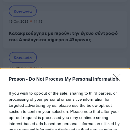
Κοινωνία
13 Οκτ 2025
11:13
Kατακρεούργησε με πιρούνι την έγκυο σύντροφό
του: Απολογείται σήμερα ο 43χρονος
Κοινωνία
09 Οκτ 2025
16:05
Κακοποίηση εγκύου: Δέχθηκε πάνω από 100
Proson -
Do Not Process My Personal Information
χτυπήματα με πιρούνι από τον σύντροφό της
If you wish to opt-out of the sale, sharing to third parties, or
processing of your personal or sensitive information for
Κοινωνία
targeted advertising by us, please use the below opt-out
section to confirm your selection. Please note that after your
09 Οκτ 2025
09:48
opt-out request is processed you may continue seeing
interest-based ads based on personal information utilized by
Κακοποίηση εγκύου: Κινδυνεύει να χάσει την
us or personal information disclosed to third parties prior to