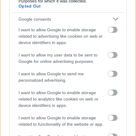
Purposes for which it was collected.
Opted Out
Βόλος: Ποινική δίωξη για ανθρωποκτονία από
πρόθεση στον γυναικοκτόνο
Google consents
I want to allow Google to enable storage
Κοινωνία
related to advertising like cookies on web or
device identifiers in apps.
24 Αυγ 2025
13:00
I want to allow my user data to be sent to
Γυναικοκτονία στον Βόλο: Στον εισαγγελέα ο
Google for online advertising purposes.
40χρονος - «Έχει πεθάνει και αυτός, όπως και η
μητέρα μου» λέει η κόρη
I want to allow Google to send me
personalized advertising.
Κοινωνία
I want to allow Google to enable storage
related to analytics like cookies on web or
23 Αυγ 2025
16:27
device identifiers in apps.
Γυναικοκτονία στον Βόλο: Συνελήφθη ο 40χρονος
σύζυγος
I want to allow Google to enable storage
related to functionality of the website or app.