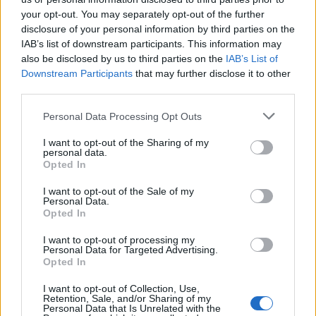
όρασή της - «Ήταν τρυπημένη σε όλο το
your opt-out. You may separately opt-out of the further
πρόσωπο»
disclosure of your personal information by third parties on the
IAB’s list of downstream participants. This information may
also be disclosed by us to third parties on the
IAB’s List of
Κοινωνία
Downstream Participants
that may further disclose it to other
25 Αυγ 2025
13:29
third parties.
Βόλος: Ο 40χρονος σκότωσε τη σύζυγό του με
Please note that this website/app uses one or more Google
Personal Data Processing Opt Outs
εργαλείο ψησίματος – Τι έδειξε η Ιατροδικαστική
services and may gather and store information including but
not limited to your visit or usage behaviour. You may click to
I want to opt-out of the Sharing of my
personal data.
grant or deny consent to Google and its third-party tags to
Opted In
use your data for below specified purposes in below Google
Κοινωνία
consent section.
I want to opt-out of the Sale of my
25 Αυγ 2025
09:17
Personal Data.
Opted In
Γυναικοκτονία στον Βόλο: «Θα γίνω μάνα και
I want to opt-out of processing my
πατέρας για τα αδέρφια μου»
Personal Data for Targeted Advertising.
Opted In
Κοινωνία
I want to opt-out of Collection, Use,
Retention, Sale, and/or Sharing of my
Personal Data that Is Unrelated with the
24 Αυγ 2025
14:16