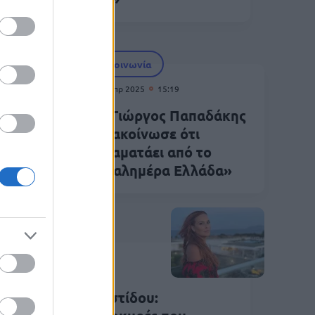
Κοινωνία
28 Απρ 2025
15:19
Ο Γιώργος Παπαδάκης
ανακοίνωσε ότι
εσης
σταματάει από το
«Καλημέρα Ελλάδα»
Κοινωνία
Μαρ 2025
14:49
α ανάρτηση Χρηστίδου: