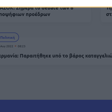
ΑΣΟΚ: Σήμερα το debate των 6
Τη
ποψήφιων προέδρων
στ
Πολιτική
 Αυγ 2022
08:23
ερμανία: Παραιτήθηκε υπό το βάρος καταγγελι