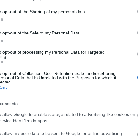
o opt-out of the Sharing of my personal data.
In
Κοινωνία
Κοινωνία
o opt-out of the Sale of my Personal Data.
 Ιουν 2025
15:03
14 Μαΐ 2025
06:00
In
έθανε ο
Πώς οι οθόνες
to opt-out of processing my Personal Data for Targeted
ing.
ημοσιογράφος Ιάσων
συνδέονται με
In
οσχοβίτης
διαταραχές διάθ
της νέας γενιάς;
o opt-out of Collection, Use, Retention, Sale, and/or Sharing
ersonal Data that Is Unrelated with the Purposes for which it
lected.
Out
consents
Δημόσιο
o allow Google to enable storage related to advertising like cookies on
 Απρ 2025
15:37
24 
evice identifiers in apps.
ov.gr: Αλλαγή παρόχου τηλεφωνίας,
Νέ
o allow my user data to be sent to Google for online advertising