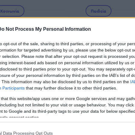
Κοινωνία
Παιδεία
 Ιαν 2026
07:20
15 Οκτ 2025
15:46
Do Not Process My Personal Information
έθανε ο Χρήστος
Πώς οι Simpsons
ολίτης: Η ζωή, η
«προβλέπουν» τ
to opt-out of the sale, sharing to third parties, or processing of your per
Λάμψη» και οι
μέλλον; Ο δημιο
formation for targeted advertising by us, please use the below opt-out s
ηλώσεις που είχαν
απαντά για πρώτ
r selection. Please note that after your opt-out request is processed y
eing interest-based ads based on personal information utilized by us or
ροκαλέσει σάλο
φορά
disclosed to third parties prior to your opt-out. You may separately opt-
losure of your personal information by third parties on the IAB’s list of
. This information may also be disclosed by us to third parties on the
IA
Participants
that may further disclose it to other third parties.
Κοινωνία
 that this website/app uses one or more Google services and may gath
including but not limited to your visit or usage behaviour. You may click 
 Σεπ 2025
08:55
04 
 to Google and its third-party tags to use your data for below specifi
πιμπίλας κατά Λιάγκα: «Το χρονικό
Ξέ
ogle consent section.
νός μη σεβασμού...»
Πα
«Κ
l Data Processing Opt Outs