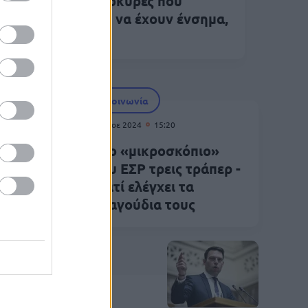
ροντίστε οι νοικοκυρές που
υλεύουν για εσάς να έχουν ένσημα,
άριο, μισθό»
Κοινωνία
11 Νοε 2024
15:20
 Τι θα
Στο «μικροσκόπιο»
ει τα
του ΕΣΡ τρεις τράπερ -
Γιατί ελέγχει τα
τραγούδια τους
Πολιτική
Δεκ 2023
09:55