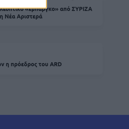
λεοπτικό «εμπάργκο» από ΣΥΡΙΖΑ
η Νέα Αριστερά
ών η πρόεδρος του ARD