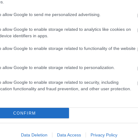
ντερνετ και τηλεόρασης με ένα
«Φ
s.
κλικ»
δο
to allow Google to send me personalized advertising.
ωρ
o allow Google to enable storage related to analytics like cookies on
evice identifiers in apps.
Κόσμος
Κόσμος
o allow Google to enable storage related to functionality of the website
 Ιαν 2025
09:26
07 Ιαν 2025
16:59
ο Netflix «εκτοξεύει»
Τηλεόραση τέλος:
o allow Google to enable storage related to personalization.
ις τιμές μετά από
την αντικαταστήσ
εκόρ εγγραφών το
επόμενα χρόνια
o allow Google to enable storage related to security, including
cation functionality and fraud prevention, and other user protection.
024
CONFIRM
Πολιτική
 Σεπ 2024
08:58
07 
Data Deletion
Data Access
Privacy Policy