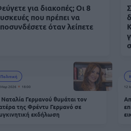
εύγετε για διακοπές; Οι 8
Σ
υσκευές που πρέπει να
δ
ποσυνδέσετε όταν λείπετε
Κ
γ
Πολιτική
 Μαρ 2026
18:00
12 
 Ναταλία Γερμανού θυμάται τον
Απ
ατέρα της Φρέντυ Γερμανό σε
επ
υγκινητική εκδήλωση
ει