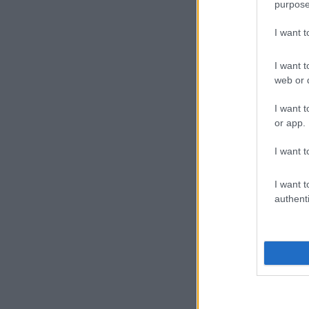
ί
purpose
«
I want 
I want t
web or d
I want t
or app.
22
Τ
I want t
τ
ρ
I want t
authenti
2
24