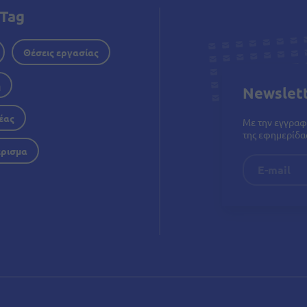
Tag
Θέσεις εργασίας
η
Newslet
έας
Με την εγγραφ
της εφημερίδας
έρισμα