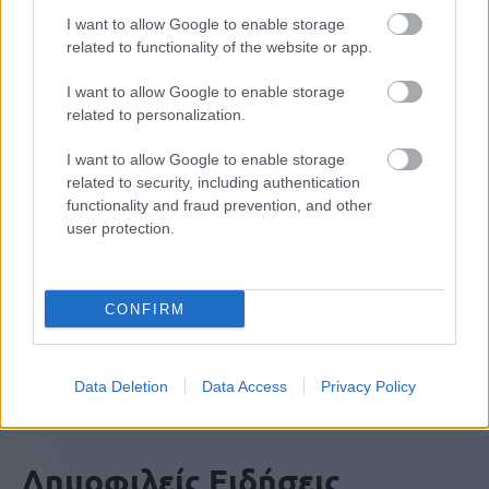
I want to allow Google to enable storage
related to functionality of the website or app.
ΑΣΕΠ: Εξ αποστάσεως η πιο Εύκολη
I want to allow Google to enable storage
Πιστοποίηση Υπολογιστών σε 2
related to personalization.
μέρες
I want to allow Google to enable storage
related to security, including authentication
functionality and fraud prevention, and other
user protection.
Μάθε πρώτος όλες τις σημαντικές
ειδήσεις.
CONFIRM
Βάλε το proson.gr στα αποτελέσματα
αναζήτησης της Google
Data Deletion
Data Access
Privacy Policy
Δημοφιλείς Ειδήσεις