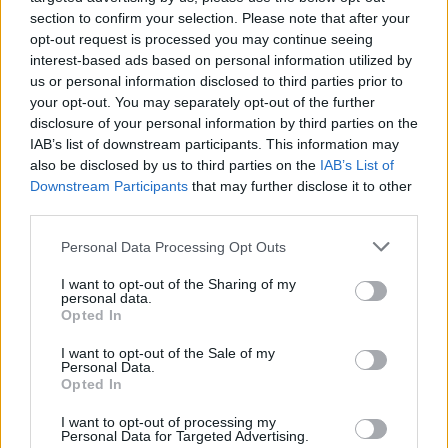
ΤΠΕ που θα αναβαθμίσουν την ανταγωνιστικότητά
section to confirm your selection. Please note that after your
τους.
opt-out request is processed you may continue seeing
interest-based ads based on personal information utilized by
us or personal information disclosed to third parties prior to
-Ποσοστό ενίσχυσης: από 10% έως 50%
your opt-out. You may separately opt-out of the further
disclosure of your personal information by third parties on the
-Αφορά επιχειρηματικά σχέδια προϋπολογισμού
IAB’s list of downstream participants. This information may
από 50.000€ έως 650.000​​€.
also be disclosed by us to third parties on the
IAB’s List of
Downstream Participants
that may further disclose it to other
third parties.
Δράση 3: «Ψηφιακός Μετασχηματισμός
Please note that this website/app uses one or more Google
Personal Data Processing Opt Outs
Αιχμής ΜμΕ»
services and may gather and store information including but
not limited to your visit or usage behaviour. You may click to
I want to opt-out of the Sharing of my
personal data.
grant or deny consent to Google and its third-party tags to
Αφορά επιχειρήσεις που έχουν ενσωματώσει ήδη
Opted In
use your data for below specified purposes in below Google
ΤΠΕ σε πολλές λειτουργίες τους και πλέον
consent section.
I want to opt-out of the Sale of my
επιδιώκουν να υλοποιήσουν ολοκληρωμένες
Personal Data.
Opted In
επενδύσεις σε τεχνολογίες αιχμής ή σε λύσεις 4ης
βιομηχανικής επανάστασης.
I want to opt-out of processing my
Personal Data for Targeted Advertising.