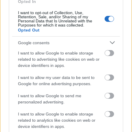
Opted In
Ποσοστό ενίσχυσης: από 25% έως 60%
I want to opt-out of Collection, Use,
Retention, Sale, and/or Sharing of my
Personal Data that Is Unrelated with the
Αφορά επιχειρηματικά σχέδια προϋπολογισμού
Purposes for which it was collected.
Opted Out
από 200.001€ έως 1.200.000€.
Google consents
Η Δέσμη Δράσεων «Ψηφιακός Μετασχηματισμός
I want to allow Google to enable storage
ΜμΕ» συγχρηματοδοτείται από το Ευρωπαϊκό
related to advertising like cookies on web or
Ταμείο Περιφερειακής Ανάπτυξης (ΕΤΠΑ) της
device identifiers in apps.
Ευρωπαϊκής Ένωσης και από εθνικούς πόρους.
I want to allow my user data to be sent to
Google for online advertising purposes.
I want to allow Google to send me
ΑΣΕΠ: Πιστοποίηση Αγγλικών σε
personalized advertising.
μόνο 2 ημέρες στα χέρια σας
I want to allow Google to enable storage
related to analytics like cookies on web or
device identifiers in apps.