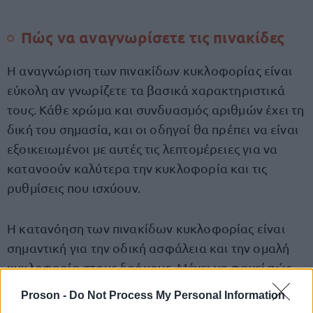
Πώς να αναγνωρίσετε τις πινακίδες
Η αναγνώριση των πινακίδων κυκλοφορίας είναι
εύκολη αν γνωρίζετε τα βασικά χαρακτηριστικά
τους. Κάθε χρώμα και συνδυασμός αριθμών έχει τη
δική του σημασία, και οι οδηγοί θα πρέπει να είναι
εξοικειωμένοι με αυτές τις λεπτομέρειες για να
κατανοούν καλύτερα την κυκλοφορία και τις
ρυθμίσεις που ισχύουν.
Η κατανόηση των πινακίδων κυκλοφορίας είναι
σημαντική για την οδική ασφάλεια και την ομαλή
κυκλοφορία στους δρόμους. Μένει να φανεί πώς
θα εξελιχθούν οι κανονισμοί και οι κατηγορίες στο
Proson -
Do Not Process My Personal Information
μέλλον, καθώς η τεχνολογία και οι ανάγκες της