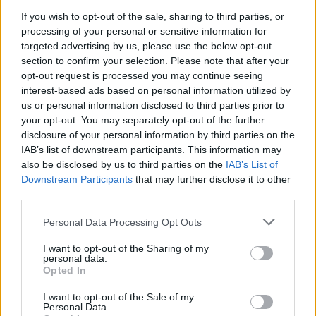
κοινωνίας αλλάζουν.
If you wish to opt-out of the sale, sharing to third parties, or
processing of your personal or sensitive information for
targeted advertising by us, please use the below opt-out
section to confirm your selection. Please note that after your
opt-out request is processed you may continue seeing
ΑΣΕΠ: Πιστοποίηση Αγγλικών σε
interest-based ads based on personal information utilized by
μόνο 2 ημέρες στα χέρια σας
us or personal information disclosed to third parties prior to
your opt-out. You may separately opt-out of the further
disclosure of your personal information by third parties on the
IAB’s list of downstream participants. This information may
also be disclosed by us to third parties on the
IAB’s List of
Downstream Participants
that may further disclose it to other
third parties.
ΑΣΕΠ: Εξ αποστάσεως η πιο Εύκολη
Πιστοποίηση Υπολογιστών σε 2
Please note that this website/app uses one or more Google
Personal Data Processing Opt Outs
services and may gather and store information including but
μέρες
not limited to your visit or usage behaviour. You may click to
I want to opt-out of the Sharing of my
personal data.
grant or deny consent to Google and its third-party tags to
Opted In
use your data for below specified purposes in below Google
consent section.
I want to opt-out of the Sale of my
Personal Data.