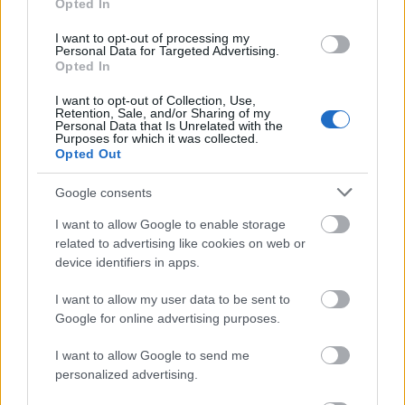
Opted In
Μάθε πρώτος όλες τις σημαντικές
ειδήσεις.
I want to opt-out of processing my
Personal Data for Targeted Advertising.
Βάλε το proson.gr στα αποτελέσματα
Opted In
αναζήτησης της Google
I want to opt-out of Collection, Use,
Retention, Sale, and/or Sharing of my
Personal Data that Is Unrelated with the
Purposes for which it was collected.
Opted Out
Δημοφιλείς Ειδήσεις
Google consents
I want to allow Google to enable storage
related to advertising like cookies on web or
device identifiers in apps.
e-ΕΦΚΑ: Έως 846 ευρώ επιπλέον στη
σύνταξη – Ποιοι δικαιούνται τα
I want to allow my user data to be sent to
χρήματα
Google for online advertising purposes.
I want to allow Google to send me
personalized advertising.
Πυροσβεστική Σχολή: Νέος