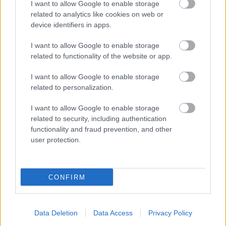
I want to allow Google to enable storage
κανονισμός για δόκιμους – Τι αλλάζει
related to analytics like cookies on web or
σε διαμονή, σίτιση και πρακτική
device identifiers in apps.
εκπαίδευση
I want to allow Google to enable storage
related to functionality of the website or app.
ΔΥΠΑ: Ευκαιρία συνταξιοδότησης για
I want to allow Google to enable storage
related to personalization.
8.000 ανέργους άνω των 55 ετών –
Ξεκίνησαν οι αιτήσεις
I want to allow Google to enable storage
related to security, including authentication
functionality and fraud prevention, and other
user protection.
ΥΠΕΣ: Προγραμματισμός προσλήψεων
2027 - Παρατείνεται το Β' Στάδιο
CONFIRM
Data Deletion
Data Access
Privacy Policy