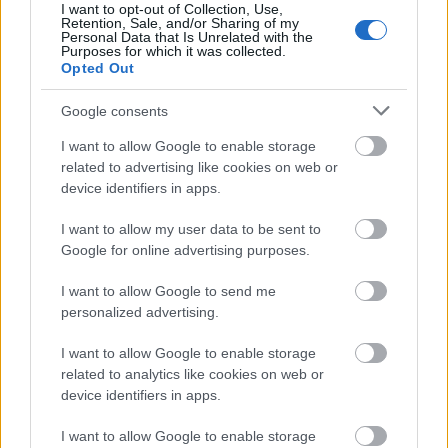
Πιστοποίηση Υπολογιστών σε 2
I want to opt-out of Collection, Use,
μέρες
Retention, Sale, and/or Sharing of my
Personal Data that Is Unrelated with the
Purposes for which it was collected.
Opted Out
Google consents
Μάθε πρώτος όλες τις σημαντικές
I want to allow Google to enable storage
ειδήσεις.
related to advertising like cookies on web or
device identifiers in apps.
Βάλε το proson.gr στα αποτελέσματα
αναζήτησης της Google
I want to allow my user data to be sent to
Google for online advertising purposes.
I want to allow Google to send me
personalized advertising.
Δημοφιλείς Ειδήσεις
I want to allow Google to enable storage
related to analytics like cookies on web or
device identifiers in apps.
Ανοικτές 1.779 θέσεις εργασίας στο
I want to allow Google to enable storage