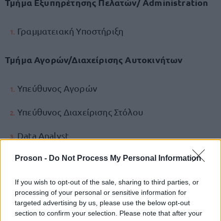
Τμήμα Εξυπηρέτησης Πελατών/ Administration
Γραμματειακή Υποστήριξη
Τμήμα Αγορών/Διαχείρισης Αυτοκινήτων
Υπεύθυνος Αγορών
Υπεύθυνος Διαχείρισης Στόλου
Data Analyst
Proson -
Υπάλληλος Τμήματος Marketing
Do Not Process My Personal Information
If you wish to opt-out of the sale, sharing to third parties, or
Διάφορες Ειδικότητες
processing of your personal or sensitive information for
targeted advertising by us, please use the below opt-out
section to confirm your selection. Please note that after your
Υπεύθυνος Διαχείρισης Αυτοκινήτων - PDI