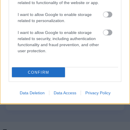
Δημόσιο (χωρίς πτυχίο)
related to functionality of the website or app.
I want to allow Google to enable storage
related to personalization.
ΥΠΕΣ: Προγραμματισμός προσλήψεων
I want to allow Google to enable storage
2027 - Παρατείνεται το Β' Στάδιο
related to security, including authentication
functionality and fraud prevention, and other
user protection.
Προσλήψεις αναπληρωτών: Περίπου
30.000 ονόματα στην α' φάση
CONFIRM
Υπουργείο Εξωτερικών: Γραπτός για
Data Deletion
Data Access
Privacy Policy
μόνιμους εμπειρογνώμονες