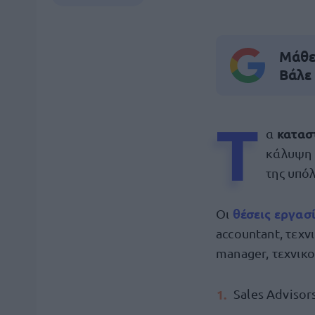
Μάθε 
Βάλε
Τ
κατασ
α
κάλυψη
της υπό
θέσεις εργασ
Οι
accountant, τεχν
manager, τεχνικ
Sales Advisor