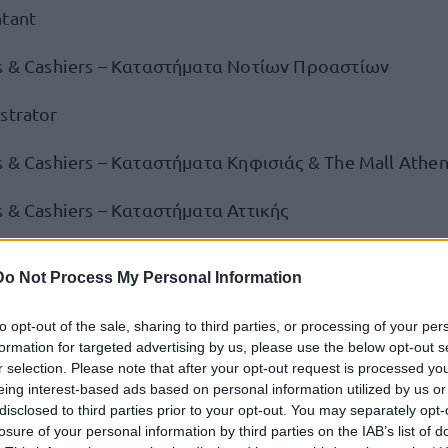
ntant
rs & Cashiers – Καταστήματα Νοτίων Προαστίων
strator
s & Cashiers – Καταστήματα Κηφισιάς & The Mall Athe
s & Cashiers – Καταστήματα Αττικής
s & Cashiers – Κατάστημα Μελισσίων
Do Not Process My Personal Information
 Advisor
to opt-out of the sale, sharing to third parties, or processing of your per
formation for targeted advertising by us, please use the below opt-out s
ποθήκης – Μαγούλα (πρωινή φόρτωση)
r selection. Please note that after your opt-out request is processed y
eing interest-based ads based on personal information utilized by us or
μήματος Picking – Μαγούλα
disclosed to third parties prior to your opt-out. You may separately opt-
losure of your personal information by third parties on the IAB’s list of