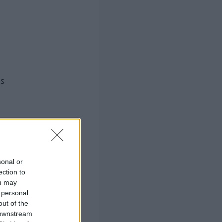
ns
sonal or
ection to
ou may
 personal
out of the
 downstream