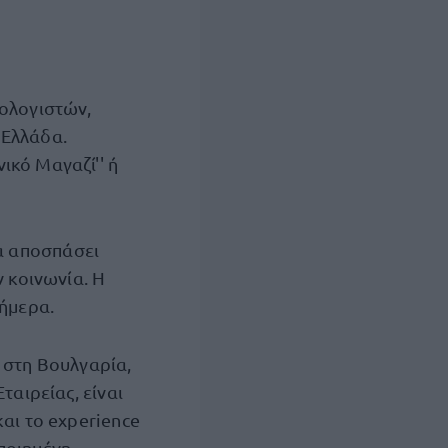
πολογιστών,
 Ελλάδα.
ικό Μαγαζί'' ή
να αποσπάσει
ν κοινωνία. Η
σήμερα.
 στη Βουλγαρία,
ταιρείας, είναι
αι το experience
ποιημένη