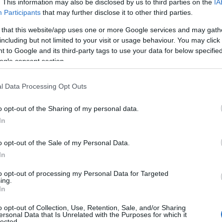
ποθήκης – Καλοχώρι, Θεσσαλονίκης
. This information may also be disclosed by us to third parties on the
IA
Participants
that may further disclose it to other third parties.
Αποθήκης – Μάνδρα
 that this website/app uses one or more Google services and may gath
including but not limited to your visit or usage behaviour. You may click 
τή Clark – Μαγούλα, Αττικής
 to Google and its third-party tags to use your data for below specifi
ogle consent section.
port Expert
l Data Processing Opt Outs
εχνολογίας & Χαρτοπωλείου – Κατάστημα Χανίων
o opt-out of the Sharing of my personal data.
rs Τεχνολογίας – Κατάστημα Αεροδρομίου
In
t Manager
o opt-out of the Sale of my Personal Data.
In
αμείου και Χαρτοπωλείου – Καταστήματα Θεσσαλονίκ
to opt-out of processing my Personal Data for Targeted
ing.
In
s & Cashiers – Κατάστημα Ψυχικού
o opt-out of Collection, Use, Retention, Sale, and/or Sharing
κτρονικός – Ηράκλειο Κρήτης
ersonal Data that Is Unrelated with the Purposes for which it
lected.