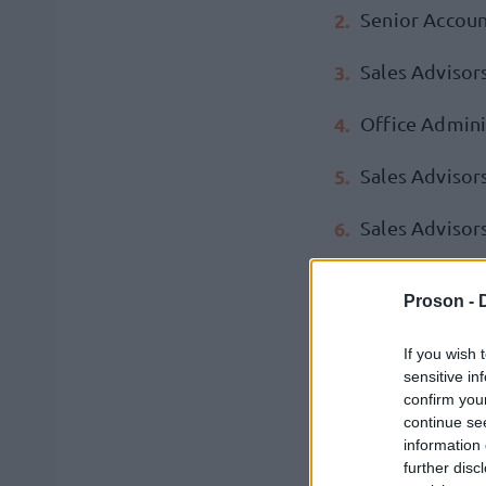
Senior Accou
Sales Adviso
Office Admini
Sales Advisor
Sales Advisor
Sales Advisor
Proson -
Inbound Sales
If you wish 
sensitive in
Συνεργάτες Α
confirm you
continue se
Συνεργάτες Τ
information 
further disc