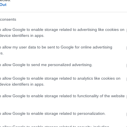
Out
s & Cashiers – Καταστήματα Ηρακλείου Κρήτης
consents
rs & Cashiers – Κατάστημα Αεροδρομίου
o allow Google to enable storage related to advertising like cookies on
evice identifiers in apps.
rs Λευκών Οικιακών Συσκευών – Καταστήματα Αττικής
o allow my user data to be sent to Google for online advertising
αμείου & Χαρτοπωλείου – Καταστήματα Αττικής
s.
ίματος Ραφιών & Διαρρύθμισης Χώρων Καταστημάτω
to allow Google to send me personalized advertising.
r Τεχνολογίας – Καταστήματα Θεσσαλονίκης
o allow Google to enable storage related to analytics like cookies on
evice identifiers in apps.
s & Cashiers – Κατάστημα Καλαμαριάς
o allow Google to enable storage related to functionality of the website
BAP Developer
o allow Google to enable storage related to personalization.
e Advisor
o allow Google to enable storage related to security, including