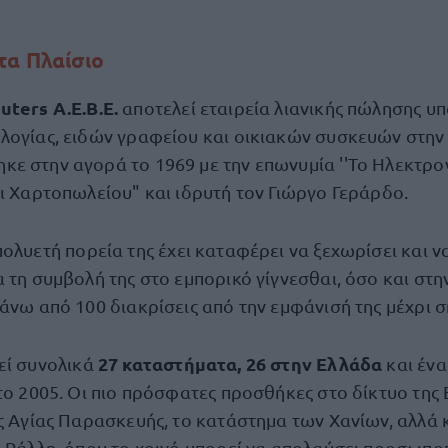
τα Πλαίσιο
ters A.E.B.E.
αποτελεί εταιρεία λιανικής πώλησης υ
λογίας, ειδών γραφείου και οικιακών συσκευών στην
ε στην αγορά το 1969 με την επωνυμία ''Το Ηλεκτρον
αι Χαρτοπωλείου" και ιδρυτή τον Γιώργο Γεράρδο.
πολυετή πορεία της έχει καταφέρει να ξεχωρίσει και 
 τη συμβολή της στο εμπορικό γίγνεσθαι, όσο και στη
άνω από 100 διακρίσεις από την εμφάνισή της μέχρι 
27 καταστήματα, 26 στην Ελλάδα
εί συνολικά
και ένα
το 2005. Οι πιο πρόσφατες προσθήκες στο δίκτυο της Ε
ς Αγίας Παρασκευής, το κατάστημα των Χανίων, αλλά κ
υ Ράλλη, όπου το κοινό μπορεί να απολαύσει προσωπο