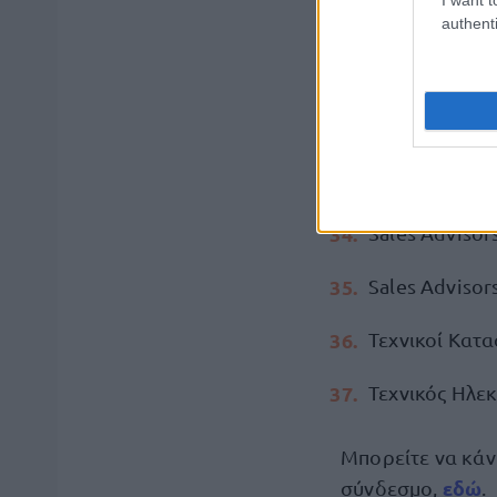
Τεχνικοί Κατ
authenti
Sales Advisor
Visual Mercha
Sales Advisor
Sales Adviso
Sales Advisor
Τεχνικοί Κατ
Τεχνικός Ηλε
Μπορείτε να κάν
εδώ
σύνδεσμο,
.