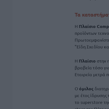
Τα
καταστήμα
Πλαίσιο
Compu
Η
προϊόντων τεχνο
Πρωτοεμφανίστηκ
"Είδη Σχεδίου κ
Πλαίσιο
Η
στην 
βραβεία τόσο για
Εταιρεία μετρά π
όμιλος
Ο
διατηρ
με έτος ίδρυσης 
το superstore τη
store της Πέτρο