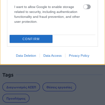
I want to allow Google to enable storage
ΑΣΕΠ: Αυτές είναι οι δύο επόμενες
related to security, including authentication
προκηρύξεις «μαμούθ» (με μόρια)
functionality and fraud prevention, and other
user protection.
ΑΣΕΠ - Μόνιμες προσλήψεις στη
CONFIRM
Δημοτική Αστυνομία: Νέα οριστικά
αποτελέσματα
Data Deletion
Data Access
Privacy Policy
Tags
Διαγωνισμός ΑΣΕΠ
Θέσεις εργασίας
Προσλήψεις