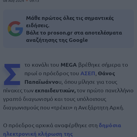
08 Αυγ 2024
09:13
Μάθε πρώτος όλες τις σημαντικές
ειδήσεις.
Βάλε το proson.gr στα αποτελέσματα
αναζήτησης της Google
Σ
MEGA
το κανάλι του
βρέθηκε σήμερα το
ΑΣΕΠ
Θάνος
πρωί ο πρόεδρος του
,
Παπαϊωάννο
υ, όπου μίλησε για τους
εκπαιδευτικών,
πίνακες των
τον πρώτο πανελλήνιο
γραπτό διαγωνισμό και τους υπόλοιπους
διαγωνισμούς που «τρέχει» η Ανεξάρτητη Αρχή.
δημόσια
Ο πρόεδρος αρχικά αναφέρθηκε στη
ηλεκτρονική κλήρωση
της