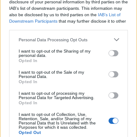
disclosure of your personal information by third parties on the
IAB’s list of downstream participants. This information may
also be disclosed by us to third parties on the
IAB’s List of
Downstream Participants
that may further disclose it to other
third parties.
ΑΣΕΠ: Πιστοποίηση Αγγλικών σε
Please note that this website/app uses one or more Google
Personal Data Processing Opt Outs
μόνο 2 ημέρες στα χέρια σας
services and may gather and store information including but
not limited to your visit or usage behaviour. You may click to
I want to opt-out of the Sharing of my
personal data.
grant or deny consent to Google and its third-party tags to
Opted In
use your data for below specified purposes in below Google
consent section.
I want to opt-out of the Sale of my
Personal Data.
Opted In
ΑΣΕΠ: Εξ αποστάσεως η πιο Εύκολη
I want to opt-out of processing my
Πιστοποίηση Υπολογιστών σε 2
Personal Data for Targeted Advertising.
μέρες
Opted In
I want to opt-out of Collection, Use,
Retention, Sale, and/or Sharing of my
Personal Data that Is Unrelated with the
Purposes for which it was collected.
Opted Out