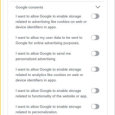
Μάθε πρώτος όλες τις σημαντικές
Google consents
ειδήσεις.
Βάλε το proson.gr στα αποτελέσματα
I want to allow Google to enable storage
αναζήτησης της Google
related to advertising like cookies on web or
device identifiers in apps.
I want to allow my user data to be sent to
Google for online advertising purposes.
Δημοφιλείς Ειδήσεις
I want to allow Google to send me
personalized advertising.
I want to allow Google to enable storage
related to analytics like cookies on web or
Αλλάζουν τα χαρτονομίσματα ευρώ –
device identifiers in apps.
Οριστικά εκτός το 500ευρο
I want to allow Google to enable storage
related to functionality of the website or app.
Τι σημαίνει η λέξη «προικοδότης»
I want to allow Google to enable storage
related to personalization.