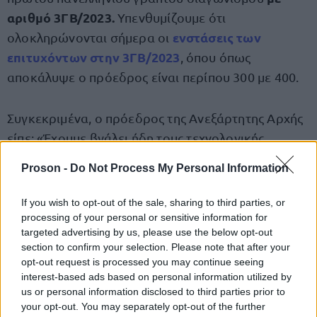
αριθμό 3ΓΒ/2023.
Υπενθυμίζουμε ότι
ενστάσεις των
ολοκληρώνονται σήμερα οι
επιτυχόντων στην 3ΓΒ/2023
, όπου όπως
αποκάλυψε ο πρόεδρος είναι περίπου 300 με 400.
Συγκεκριμένα, ο πρόεδρος της Ανεξάρτητης Αρχής
είπε: «Έχουμε βγάλει ήδη τους τεχνολογικής
εκπαίδευσης τα οριστικά αποτελέσματα, θα
Proson -
Do Not Process My Personal Information
βγάλουμε τώρα τα προσωρινά και το φθινόπωρο
τα οριστικά των πανεπιστημιακής εκπαίδευσης και
If you wish to opt-out of the sale, sharing to third parties, or
μετά θα γίνουν προκηρύξεις για τον
processing of your personal or sensitive information for
targeted advertising by us, please use the below opt-out
προγραμματισμό του ’24 πάλι από επιτυχόντες του
section to confirm your selection. Please note that after your
διαγωνισμού αυτού, για να καλύψουμε και τις
opt-out request is processed you may continue seeing
Η εισήγησή μας είναι όπου
ανάγκες του ’24.
interest-based ads based on personal information utilized by
us or personal information disclosed to third parties prior to
υπάρχει δυνατότητα να καλύψουμε και τις
your opt-out. You may separately opt-out of the further
ανάγκες το ’25 από τους επιτυχόντες
».