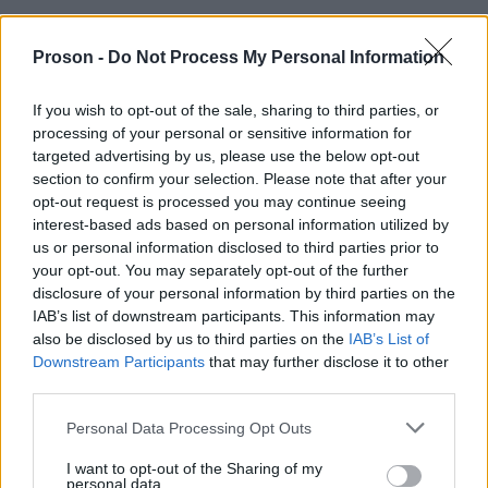
ΕΔΩ
Δείτε
τα οριστικά αποτελέσματα ΤΕ.
Proson -
Do Not Process My Personal Information
If you wish to opt-out of the sale, sharing to third parties, or
processing of your personal or sensitive information for
targeted advertising by us, please use the below opt-out
ΑΣΕΠ: Πιστοποίηση Αγγλικών σε
section to confirm your selection. Please note that after your
μόνο 2 ημέρες στα χέρια σας
opt-out request is processed you may continue seeing
interest-based ads based on personal information utilized by
us or personal information disclosed to third parties prior to
your opt-out. You may separately opt-out of the further
disclosure of your personal information by third parties on the
IAB’s list of downstream participants. This information may
also be disclosed by us to third parties on the
IAB’s List of
ΑΣΕΠ: Εξ αποστάσεως η πιο Εύκολη
Downstream Participants
that may further disclose it to other
Πιστοποίηση Υπολογιστών σε 2
third parties.
μέρες
Please note that this website/app uses one or more Google
Personal Data Processing Opt Outs
services and may gather and store information including but
not limited to your visit or usage behaviour. You may click to
I want to opt-out of the Sharing of my
personal data.