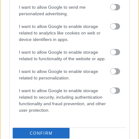
2027 - Παρατείνεται το Β' Στάδιο
I want to allow Google to send me
personalized advertising.
I want to allow Google to enable storage
Προσλήψεις αναπληρωτών: Περίπου
related to analytics like cookies on web or
device identifiers in apps.
30.000 ονόματα στην α' φάση
I want to allow Google to enable storage
related to functionality of the website or app.
Προσλήψεις στο Εθνικό Θέατρο για
I want to allow Google to enable storage
απόφοιτους λυκείου - Τα απαραίτητα
related to personalization.
προσόντα
I want to allow Google to enable storage
related to security, including authentication
functionality and fraud prevention, and other
user protection.
Tags
Θέσεις εργασίας
Προσλήψεις
CONFIRM