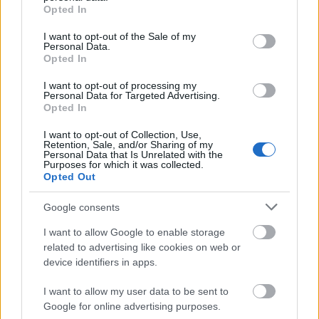
grant or deny consent to Google and its third-party tags to
Opted In
use your data for below specified purposes in below Google
Μάθε πρώτος όλες τις σημαντικές
consent section.
I want to opt-out of the Sale of my
ειδήσεις.
Personal Data.
Opted In
Βάλε το proson.gr στα αποτελέσματα
αναζήτησης της Google
I want to opt-out of processing my
Personal Data for Targeted Advertising.
Opted In
I want to opt-out of Collection, Use,
Retention, Sale, and/or Sharing of my
Personal Data that Is Unrelated with the
Δημοφιλείς Ειδήσεις
Purposes for which it was collected.
Opted Out
Google consents
Ανοικτές 1.779 θέσεις εργασίας στο
I want to allow Google to enable storage
related to advertising like cookies on web or
Δημόσιο (χωρίς πτυχίο)
device identifiers in apps.
I want to allow my user data to be sent to
Google for online advertising purposes.
ΥΠΕΣ: Προγραμματισμός προσλήψεων