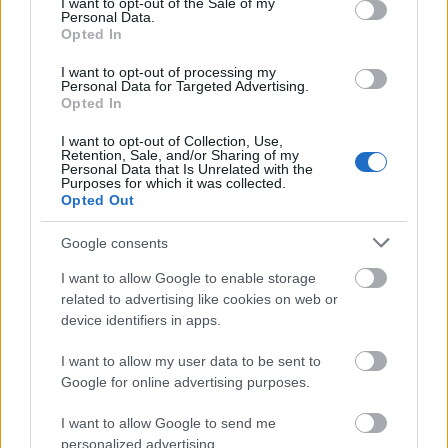
I want to opt-out of the Sale of my
Personal Data.
Opted In
ΑΣΕΠ: Πιστοποίηση Αγγλικών σε
I want to opt-out of processing my
Personal Data for Targeted Advertising.
μόνο 2 ημέρες στα χέρια σας
Opted In
I want to opt-out of Collection, Use,
Retention, Sale, and/or Sharing of my
Personal Data that Is Unrelated with the
Purposes for which it was collected.
Opted Out
ΑΣΕΠ: Εξ αποστάσεως η πιο Εύκολη
Google consents
Πιστοποίηση Υπολογιστών σε 2
I want to allow Google to enable storage
μέρες
related to advertising like cookies on web or
device identifiers in apps.
I want to allow my user data to be sent to
Google for online advertising purposes.
Μάθε πρώτος όλες τις σημαντικές
I want to allow Google to send me
ειδήσεις.
personalized advertising.