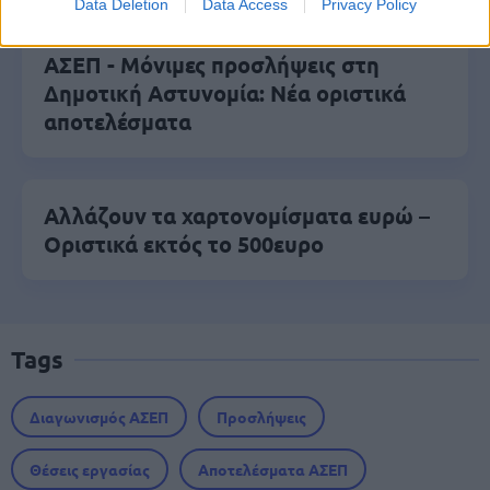
Data Deletion
Data Access
Privacy Policy
ΑΣΕΠ - Μόνιμες προσλήψεις στη
Δημοτική Αστυνομία: Νέα οριστικά
αποτελέσματα
Αλλάζουν τα χαρτονομίσματα ευρώ –
Οριστικά εκτός το 500ευρο
Tags
Διαγωνισμός ΑΣΕΠ
Προσλήψεις
Θέσεις εργασίας
Αποτελέσματα ΑΣΕΠ