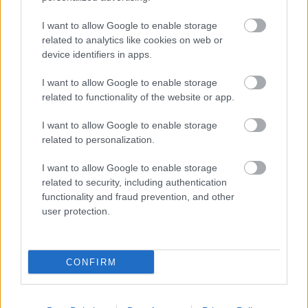
Βάλε το proson.gr στα αποτελέσματα
I want to allow Google to enable storage
αναζήτησης της Google
related to analytics like cookies on web or
device identifiers in apps.
I want to allow Google to enable storage
related to functionality of the website or app.
Δημοφιλείς Ειδήσεις
I want to allow Google to enable storage
related to personalization.
I want to allow Google to enable storage
Τουρισμός για Όλους 2026: Ανοίγει
related to security, including authentication
σήμερα η πλατφόρμα - Ποια ΑΦΜ
functionality and fraud prevention, and other
κάνουν αίτηση
user protection.
CONFIRM
ΔΥΠΑ/ΟΑΕΔ: 8.000 νέες προσλήψεις -
Από σήμερα οι αιτήσεις