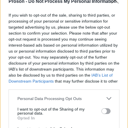
προκήρυξη 1Κ/2026 όσο και για την κατηγορία ΔΕ
Proson -
Do Not Process My Personal Information
της 5Κ/2023.
If you wish to opt-out of the sale, sharing to third parties, or
processing of your personal or sensitive information for
Σε περιπτώσεις απόλυτης ισοβαθμίας,
targeted advertising by us, please use the below opt-out
προτεραιότητα θα λαμβάνει ο υποψήφιος που
section to confirm your selection. Please note that after your
opt-out request is processed you may continue seeing
διαθέτει τον μικρότερο τυχαίο αριθμό,
interest-based ads based on personal information utilized by
εξαλείφοντας την ανάγκη διεξαγωγής ξεχωριστής
us or personal information disclosed to third parties prior to
κλήρωσης.
your opt-out. You may separately opt-out of the further
disclosure of your personal information by third parties on the
IAB’s list of downstream participants. This information may
Η διαδικασία ενεργοποίησης της ηλεκτρονικής
also be disclosed by us to third parties on the
IAB’s List of
Τετάρτη, 17
κληρωτίδας θα πραγματοποιηθεί την
Downstream Participants
that may further disclose it to other
third parties.
Ιουνίου 2026 και ώρα 15:00
στα γραφεία του
ΑΣΕΠ, παρουσία Συμβούλου της Αρχής,
Please note that this website/app uses one or more Google
Personal Data Processing Opt Outs
services and may gather and store information including but
σηματοδοτώντας ουσιαστικά την έναρξη της
not limited to your visit or usage behaviour. You may click to
I want to opt-out of the Sharing of my
τελικής φάσης πριν από την ανακοίνωση των
personal data.
grant or deny consent to Google and its third-party tags to
Opted In
αποτελεσμάτων.
use your data for below specified purposes in below Google
consent section.