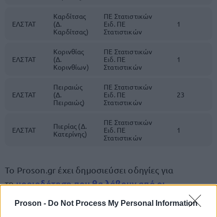
Καρδίτσας
ΠΕ Στατιστικών
ΕΛΣΤΑΤ
(Δ.
Ειδ. ΠΕ
1
Καρδίτσας)
Στατιστικών
Κορινθίας
ΠΕ Στατιστικών
ΕΛΣΤΑΤ
(Δ.
Ειδ. ΠΕ
1
Κορινθίων)
Στατιστικών
Πειραιώς
ΠΕ Στατιστικών
ΕΛΣΤΑΤ
(Δ.
Ειδ. ΠΕ
23
Πειραιώς)
Στατιστικών
ΠΕ Στατιστικών
Πιερίας (Δ.
ΕΛΣΤΑΤ
Ειδ. ΠΕ
1
Κατερίνης)
Στατιστικών
Το Proson.gr έχει δημοσιεύσει οδηγίες για
μοριοδότηση που θα λάβουν
από
οι
τη
πανεπιστημιακούς τίτλους σπουδών,
Proson -
Do Not Process My Personal Information
αποδεδειγμένης γνώσης