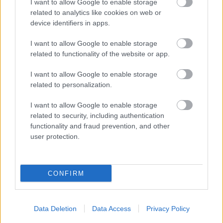
I want to allow Google to enable storage
μόνο 2 ημέρες στα χέρια σας
related to analytics like cookies on web or
device identifiers in apps.
I want to allow Google to enable storage
related to functionality of the website or app.
I want to allow Google to enable storage
ΑΣΕΠ: Εξ αποστάσεως η πιο Εύκολη
related to personalization.
Πιστοποίηση Υπολογιστών σε 2
μέρες
I want to allow Google to enable storage
related to security, including authentication
functionality and fraud prevention, and other
user protection.
Μάθε πρώτος όλες τις σημαντικές
ειδήσεις.
CONFIRM
Βάλε το proson.gr στα αποτελέσματα
αναζήτησης της Google
Data Deletion
Data Access
Privacy Policy