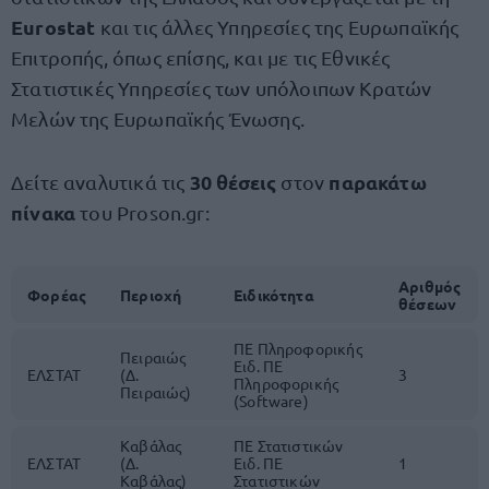
Eurostat
και τις άλλες Υπηρεσίες της Ευρωπαϊκής
Επιτροπής, όπως επίσης, και με τις Εθνικές
Στατιστικές Υπηρεσίες των υπόλοιπων Κρατών
Μελών της Ευρωπαϊκής Ένωσης.
30 θέσεις
παρακάτω
Δείτε αναλυτικά τις
στον
πίνακα
του Proson.gr:
Αριθμός
Φορέας
Περιοχή
Ειδικότητα
θέσεων
ΠΕ Πληροφορικής
Πειραιώς
Ειδ. ΠΕ
ΕΛΣΤΑΤ
(Δ.
3
Πληροφορικής
Πειραιώς)
(Software)
Καβάλας
ΠΕ Στατιστικών
ΕΛΣΤΑΤ
(Δ.
Ειδ. ΠΕ
1
Καβάλας)
Στατιστικών