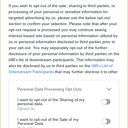
ξένων γλωσσών, εμπειρίας και εντοπιότητας
,
If you wish to opt-out of the sale, sharing to third parties, or
αποδεκτούς τίτλους σπουδών
όπως και για τους
processing of your personal or sensitive information for
targeted advertising by us, please use the below opt-out
ανά ειδικότητα
.
section to confirm your selection. Please note that after your
opt-out request is processed you may continue seeing
interest-based ads based on personal information utilized by
Υποβολή αιτήσεων
us or personal information disclosed to third parties prior to
your opt-out. You may separately opt-out of the further
υποψήφιοι
Οι
, οι οποίοι κατέχουν τα γενικά και
disclosure of your personal information by third parties on the
IAB’s list of downstream participants. This information may
απαιτούμενα προσόντα των προκηρυσσόμενων
also be disclosed by us to third parties on the
IAB’s List of
θέσεων πρέπει να συμπληρώσουν και να
Downstream Participants
that may further disclose it to other
υποβάλουν αίτηση συμμετοχής στο ΑΣΕΠ,
third parties.
αποκλειστικά μέσω του διαδικτυακού του τόπου
Please note that this website/app uses one or more Google
Personal Data Processing Opt Outs
www.asep.gr
(
).
services and may gather and store information including but
not limited to your visit or usage behaviour. You may click to
I want to opt-out of the Sharing of my
personal data.
grant or deny consent to Google and its third-party tags to
Για την αίτηση συμμετοχής στην παρούσα
Opted In
use your data for below specified purposes in below Google
διαγωνιστική διαδικασία Β’ σταδίου του
consent section.
I want to opt-out of the Sale of my
Personal Data.
δεν απαιτείται
πανελλήνιου γραπτού διαγωνισμού,