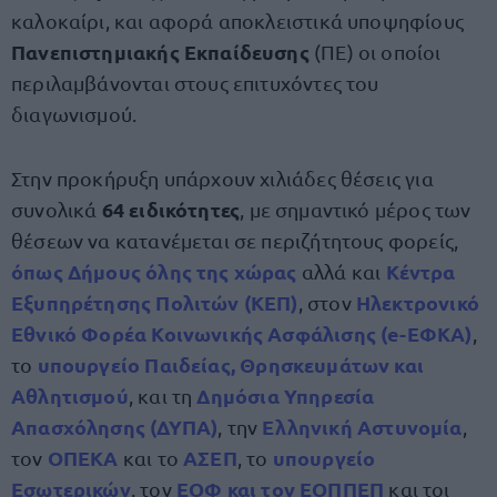
καλοκαίρι, και αφορά αποκλειστικά υποψηφίους
Πανεπιστημιακής Εκπαίδευσης
(ΠΕ) οι οποίοι
περιλαμβάνονται στους επιτυχόντες του
διαγωνισμού.
Στην προκήρυξη υπάρχουν χιλιάδες θέσεις για
64 ειδικότητες
συνολικά
, με σημαντικό μέρος των
θέσεων να κατανέμεται σε περιζήτητους φορείς,
όπως Δήμους όλης της χώρας
Κέντρα
αλλά και
Εξυπηρέτησης Πολιτών (ΚΕΠ)
Ηλεκτρονικό
, στον
Εθνικό Φορέα Κοινωνικής Ασφάλισης (
e-ΕΦΚΑ
)
,
υπουργείο Παιδείας, Θρησκευμάτων και
το
Αθλητισμού
Δημόσια Υπηρεσία
, και τη
Απασχόλησης (ΔΥΠΑ)
Ελληνική Αστυνομία
, την
,
ΟΠΕΚΑ
ΑΣΕΠ
υπουργείο
τον
και το
, το
Εσωτερικών
ΕΟΦ και τον ΕΟΠΠΕΠ
, τον
και τοι