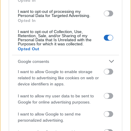
Opted In
παράβολο
.
I want to opt-out of processing my
Personal Data for Targeted Advertising.
Opted In
Η προθεσμία υποβολής των ηλεκτρονικών
Δευτέρα, 22 Ιουνίου
αιτήσεων λήγει την
2026 και
I want to opt-out of Collection, Use,
Retention, Sale, and/or Sharing of my
ώρα 14:00, ύστερα από παράταση που έδωσε το
Personal Data that Is Unrelated with the
Purposes for which it was collected.
ΑΣΕΠ.
Opted Out
Google consents
Ολόκληρο το ΦΕΚ
της 2ΓΒ/2026 του ΑΣΕΠ
I want to allow Google to enable storage
related to advertising like cookies on web or
Το ΦΕΚ
της 2ΓΒ/2026 με ορισμένες αλλαγές
device identifiers in apps.
I want to allow my user data to be sent to
Δείτε το 2ο ΦΕΚ με τις αλλαγές
Google for online advertising purposes.
I want to allow Google to send me
personalized advertising.
ΑΣΕΠ: Πιστοποίηση Αγγλικών σε