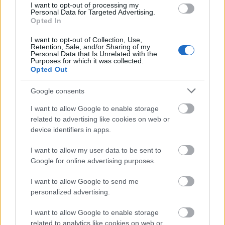
σημειωμάτων
I want to opt-out of processing my
Personal Data for Targeted Advertising.
Opted In
Εντοπίσουν κατάλληλα στελέχη
για την
I want to opt-out of Collection, Use,
κάλυψη των αναγκών τους σε ανθρώπινο
Retention, Sale, and/or Sharing of my
Personal Data that Is Unrelated with the
δυναμικό
Purposes for which it was collected.
Opted Out
Google consents
Πού θα βρείτε περισσότερες
πληροφορίες
I want to allow Google to enable storage
related to advertising like cookies on web or
device identifiers in apps.
www.dypa.gov.gr
Για τις δράσεις της ΔΥΠΑ:
I want to allow my user data to be sent to
Για τις υπηρεσίες της ΜΕΜΜΕ:
Google for online advertising purposes.
www.dypa.gov.gr/memme
I want to allow Google to send me
personalized advertising.
I want to allow Google to enable storage
ΑΣΕΠ: Πιστοποίηση Αγγλικών σε
related to analytics like cookies on web or