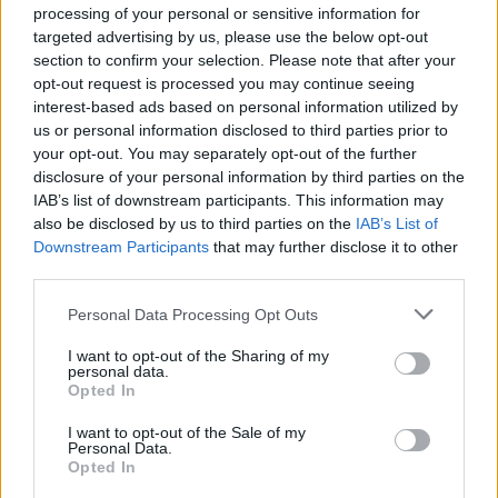
ραντεβού
processing of your personal or sensitive information for
targeted advertising by us, please use the below opt-out
section to confirm your selection. Please note that after your
Πραγματοποιήσουν επιτόπιες αρχικές
opt-out request is processed you may continue seeing
συνεντεύξεις εργασίας
interest-based ads based on personal information utilized by
us or personal information disclosed to third parties prior to
your opt-out. You may separately opt-out of the further
Λάβουν επαγγελματική καθοδήγηση
από
disclosure of your personal information by third parties on the
εργασιακούς συμβούλους της ΔΥΠΑ και στελέχη
IAB’s list of downstream participants. This information may
της Μονάδας Εξυπηρέτησης Μεσαίων και
also be disclosed by us to third parties on the
IAB’s List of
Downstream Participants
that may further disclose it to other
Μεγάλων Επιχειρήσεων (ΜΕΜΜΕ)
third parties.
Please note that this website/app uses one or more Google
Personal Data Processing Opt Outs
Οφέλη για τις επιχειρήσεις
services and may gather and store information including but
not limited to your visit or usage behaviour. You may click to
I want to opt-out of the Sharing of my
personal data.
Οι συμμετέχουσες επιχειρήσεις θα έχουν την
grant or deny consent to Google and its third-party tags to
Opted In
use your data for below specified purposes in below Google
ευκαιρία να:
consent section.
I want to opt-out of the Sale of my
Personal Data.
Opted In
μεγάλο αριθμό βιογραφικών
Συγκεντρώσουν