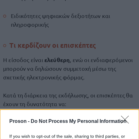
Ειδικότητες ψηφιακών δεξιοτήτων και
πληροφορικής
Τι κερδίζουν οι επισκέπτες
ελεύθερη
Η είσοδος είναι
, ενώ οι ενδιαφερόμενοι
μπορούν να δηλώσουν συμμετοχή μέσω της
σχετικής ηλεκτρονικής φόρμας.
Κατά τη διάρκεια της εκδήλωσης, οι επισκέπτες θα
έχουν τη δυνατότητα να:
Συνομιλήσουν απευθείας
Proson -
Do Not Process My Personal Information
με εκπροσώπους
επιχειρήσεων, χωρίς προκαθορισμένο
If you wish to opt-out of the sale, sharing to third parties, or