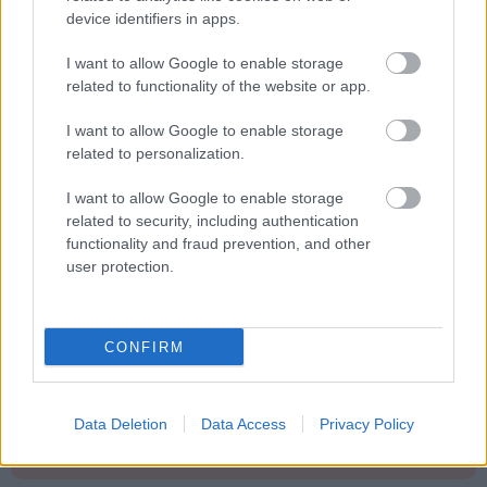
device identifiers in apps.
μόνο 2 ημέρες στα χέρια σας
I want to allow Google to enable storage
related to functionality of the website or app.
I want to allow Google to enable storage
related to personalization.
ΑΣΕΠ: Εξ αποστάσεως η πιο Εύκολη
I want to allow Google to enable storage
Πιστοποίηση Υπολογιστών σε 2
related to security, including authentication
μέρες
functionality and fraud prevention, and other
user protection.
CONFIRM
Μάθε πρώτος όλες τις σημαντικές
ειδήσεις.
Βάλε το proson.gr στα αποτελέσματα
Data Deletion
Data Access
Privacy Policy
αναζήτησης της Google