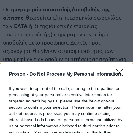
ημερομηνία αποστολής/υποβολής της
Ως
αίτησης
, θεωρείται α) η ημερομηνία σφραγίδας
ΕΛΤΑ
των
ή β) της ιδιωτικής εταιρείας
ταχυμεταφοράς ή γ) η ημερομηνία και ώρα
υποβολής αυτοπροσώπως. Δεκτές προς
αξιολόγηση θα γίνουν οι υποψηφιότητες των
υποψηφίων των οποίων οι αιτήσεις σε περίπτωση
αποστολής, θα παραληφθούν από την Εταιρεία το
Proson -
Do Not Process My Personal Information
αργότερο μέχρι δύο εργάσιμες ημέρες μετά τη λήξη
της πρόσκλησης και συγκεκριμένα μέχρι τις 08
If you wish to opt-out of the sale, sharing to third parties, or
Μαΐου 2025, ώρα 14.00. Αιτήσεις που θα ληφθούν/
processing of your personal or sensitive information for
υποβληθούν εκπρόθεσμα δεν θα ληφθούν υπόψη.
targeted advertising by us, please use the below opt-out
section to confirm your selection. Please note that after your
opt-out request is processed you may continue seeing
Στην αίτηση και στο φάκελο υποψηφιότητας πρέπει
interest-based ads based on personal information utilized by
να αναγράφεται διακριτά για ποια θέση
us or personal information disclosed to third parties prior to
your opt-out. You may separately opt-out of the further