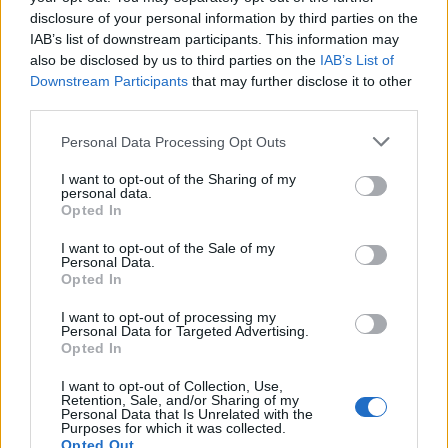
ενδιαφέρονται οι υποψήφιοι , για το ΓΝ Θήρας.
disclosure of your personal information by third parties on the
IAB’s list of downstream participants. This information may
Διαβάστε ολόκληρη την ανακοίνωση των θέσεων
also be disclosed by us to third parties on the
IAB’s List of
Downstream Participants
that may further disclose it to other
ΕΔΩ
εργασίας,
.
third parties.
Please note that this website/app uses one or more Google
Personal Data Processing Opt Outs
services and may gather and store information including but
not limited to your visit or usage behaviour. You may click to
I want to opt-out of the Sharing of my
ΑΣΕΠ: Πιστοποίηση Αγγλικών σε
personal data.
grant or deny consent to Google and its third-party tags to
μόνο 2 ημέρες στα χέρια σας
Opted In
use your data for below specified purposes in below Google
consent section.
I want to opt-out of the Sale of my
Personal Data.
Opted In
I want to opt-out of processing my
Personal Data for Targeted Advertising.
Opted In
ΑΣΕΠ: Εξ αποστάσεως η πιο Εύκολη
Πιστοποίηση Υπολογιστών σε 2
I want to opt-out of Collection, Use,
Retention, Sale, and/or Sharing of my
μέρες
Personal Data that Is Unrelated with the
Purposes for which it was collected.
Opted Out