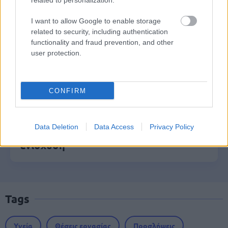
related to personalization.
Τι σημαίνει η λέξη «ρίψασπις»
I want to allow Google to enable storage
related to security, including authentication
functionality and fraud prevention, and other
Τουρισμός για Όλους 2026: Ποιοι
user protection.
μπορούν να κάνουν αίτηση σήμερα –
Voucher έως 600 ευρώ
CONFIRM
Market Pass 2026: Επανέρχεται το
Data Deletion
Data Access
Privacy Policy
φθινόπωρο – Ποιοι θα λάβουν την
ενίσχυση
Tags
Υγεία
Θέσεις εργασίας
Προσλήψεις