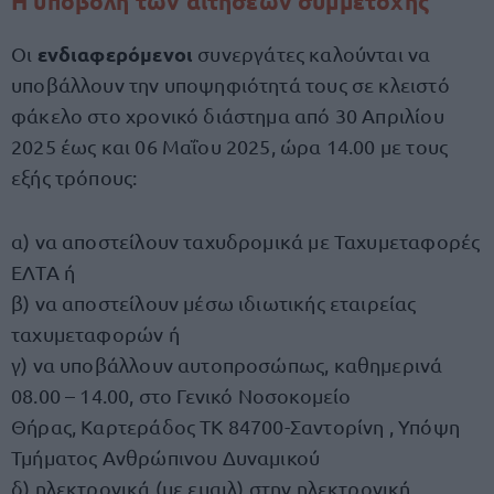
Η υποβολή των αιτήσεων συμμετοχής
ενδιαφερόμενοι
Οι
συνεργάτες καλούνται να
υποβάλλουν την υποψηφιότητά τους σε κλειστό
φάκελο στο χρονικό διάστημα από 30 Απριλίου
2025 έως και 06 Μαΐου 2025, ώρα 14.00 με τους
εξής τρόπους:
α) να αποστείλουν ταχυδρομικά με Ταχυμεταφορές
ΕΛΤΑ ή
β) να αποστείλουν μέσω ιδιωτικής εταιρείας
ταχυμεταφορών ή
γ) να υποβάλλουν αυτοπροσώπως, καθημερινά
08.00 – 14.00, στο Γενικό Νοσοκομείο
Θήρας, Καρτεράδος ΤΚ 84700-Σαντορίνη , Υπόψη
Τμήματος Ανθρώπινου Δυναμικού
δ) ηλεκτρονικά (με εμαιλ) στην ηλεκτρονική