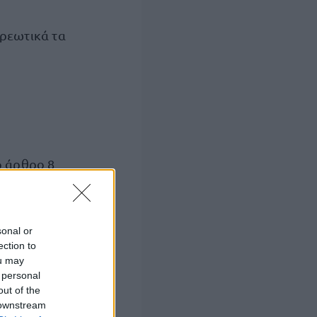
χρεωτικά τα
ο άρθρο 8
γημα και σε
, απάτη,
 απιστία περί
sonal or
 δυσφήμιση,
ection to
ou may
ς ή οικονομικής
 personal
εν έχουν
out of the
έλημα
 downstream