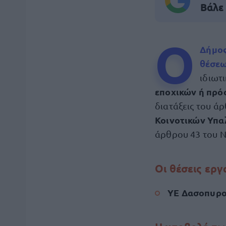
Βάλε
Ο
Δήμο
θέσεω
ιδιωτ
εποχικών ή πρό
διατάξεις του ά
Κοινοτικών Υπ
άρθρου 43 του Ν
Οι θέσεις ερ
ΥΕ Δασοπυρ