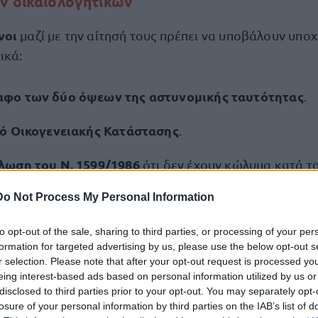
ν δικαιολογητικών
νοι
μαζί με την αίτησή τους πρέπει να υποβάλουν υπο
τικά:
φο των δύο όψεων της αστυνομικής ταυτότητας
.
κό Οικογενειακής Κατάστασης
.
λωση του Ν. 1599/1986
ότι δεν έχουν κώλυμα κατά τ
ού Κώδικα: α) ότι δεν έχουν καταδικαστεί για κακούρ
Do Not Process My Personal Information
οινή για κλοπή, υπεξαίρεση (κοινή και στην υπηρεσία)
τογραφία, απιστία δικηγόρου, δωροδοκία, καταπίεση,
to opt-out of the sale, sharing to third parties, or processing of your per
, παράβαση καθήκοντος καθ' υποτροπή, συκοφαντική
formation for targeted advertising by us, please use the below opt-out s
r selection. Please note that after your opt-out request is processed y
 οποιοδήποτε έγκλημα κατά της γενετήσιας ελευθερία
eing interest-based ads based on personal information utilized by us or
 της γενετήσιας ζωής, β) ότι δεν είναι υπόδικοι και δ
disclosed to third parties prior to your opt-out. You may separately opt-
με τελεσίδικο βούλευμα για κακούργημα ή για πλημμ
losure of your personal information by third parties on the IAB’s list of