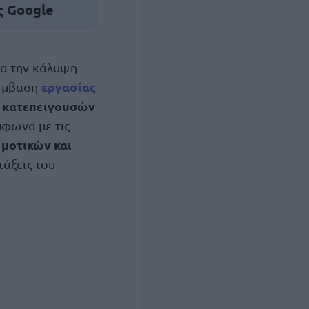
ς Google
α την κάλυψη
εργασίας
ύμβαση
 κατεπειγουσών
μφωνα με τις
μοτικών και
τάξεις του