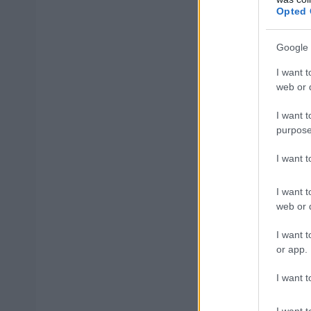
Opted 
Πλατεία Ελευ
ανακοινώσεω
Google 
Τρίτη 20 Μαΐ
I want t
web or d
Διαβάστε ολόκλ
I want t
purpose
I want 
ΑΣΕΠ: Πισ
I want t
web or d
I want t
or app.
ΑΣΕΠ: Εξ 
I want t
μέρες
I want t