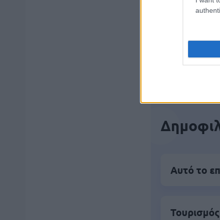
authenti
Μάθε 
Βάλε
Δημοφιλ
Αυτό το επ
Τουρισμός