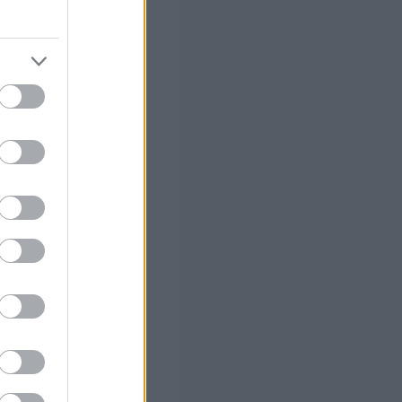
ής της στο χώρο
ως και την
 σας
στών σε 2