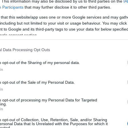
. This information may also be disclosed by us to third parties on the
IA
νης περίπτωσης, έστω και αν το αδίκημα παραγράφηκε
Participants
that may further disclose it to other third parties.
αταδίκης, στερηθεί τα πολιτικά τους δικαιώματα και 
 that this website/app uses one or more Google services and may gath
ρηση αυτή, δ) ότι δεν τελούν υπό δικαστική συμπαρά
including but not limited to your visit or usage behaviour. You may click 
 to Google and its third-party tags to use your data for below specifi
πεύθυνη δήλωση του Ν. 1599/1986
να δηλώνει ο υπο
ogle consent section.
από 20 Μαΐου 2024 έως και την 20 Μαΐου 2025
μα
, (τ
l Data Processing Opt Outs
Ν
τήσεων), αν έχει απασχοληθεί σε δημόσια υπηρεσία,
 σχέση εργασίας, το χρονικό διάστημα και την ειδικότη
o opt-out of the Sharing of my personal data.
In
ν αιτήσεων συμμετοχής
o opt-out of the Sale of my Personal Data.
In
νοι
καλούνται να συμπληρώσουν την αίτηση, και να τ
τούμενα δικαιολογητικά, αυτοπροσώπως, είτε με άλλο
to opt-out of processing my Personal Data for Targeted
ing.
ο από αυτούς πρόσωπο, εφόσον η εξουσιοδότηση φέρ
In
Διοικητικών Υπηρεσιώ
 από δημόσια αρχή, στη Δ/νση
o opt-out of Collection, Use, Retention, Sale, and/or Sharing
ό Μέγαρο Ρόδου
στην ταχυδρομική δ/νση:
ersonal Data that Is Unrelated with the Purposes for which it
lected.