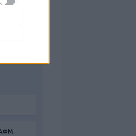
ς Google
α ΑΦΜ