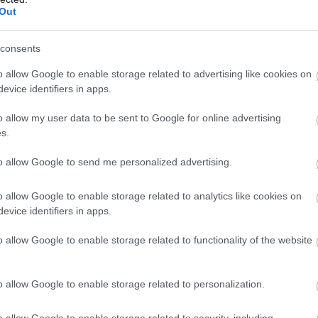
Out
θερίας 1 - Δημαρχείο από την επομένη της ανάρτησ
ν του Δημοτικού Καταστήματος του Δήμου Ρόδου έ
consents
ου 2025.
o allow Google to enable storage related to advertising like cookies on
evice identifiers in apps.
ΕΔΩ
ηρη την προκήρυξη των θέσεων εργασίας,
.
o allow my user data to be sent to Google for online advertising
s.
to allow Google to send me personalized advertising.
τοποίηση Αγγλικών σε μόνο 2 ημέρες στα χέρια
o allow Google to enable storage related to analytics like cookies on
evice identifiers in apps.
o allow Google to enable storage related to functionality of the website
αποστάσεως η πιο Εύκολη Πιστοποίηση Υπολογι
o allow Google to enable storage related to personalization.
o allow Google to enable storage related to security, including