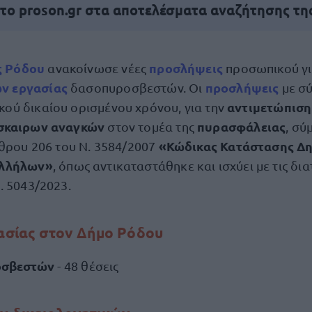
 το proson.gr στα αποτελέσματα αναζήτησης τη
ς Ρόδου
προσλήψεις
ανακοίνωσε νέες
προσωπικού γι
ν εργασίας
προσλήψεις
δασοπυροσβεστών. Οι
με σ
αντιμετώπιση
ικού δικαίου ορισμένου χρόνου, για την
σκαιρων αναγκών
πυρασφάλειας
στον τομέα της
, σύ
«Κώδικας Κατάστασης Δη
ρθρου 206 του Ν. 3584/2007
αλλήλων»
, όπως αντικαταστάθηκε και ισχύει με τις δια
. 5043/2023.
γασίας στον Δήμο Ρόδου
οσβεστών
- 48 θέσεις