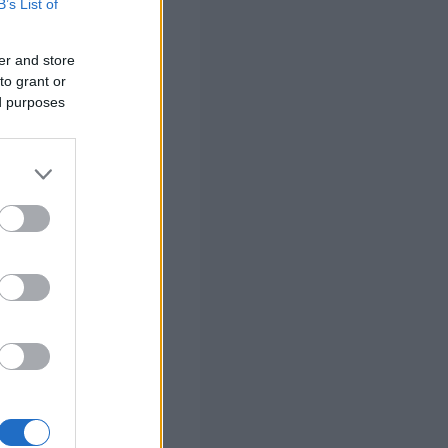
B’s List of
, γ) ότι δεν
για όσο χρόνο
er and store
σταση.
to grant or
ed purposes
ψήφιος για το
ελευταία ημέρα
ΠΔΔ, Δήμους,
τα.
ην υποβάλουν
ει την υπογραφή
ν, που εδρεύει