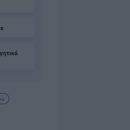
τε
γητικά
ις