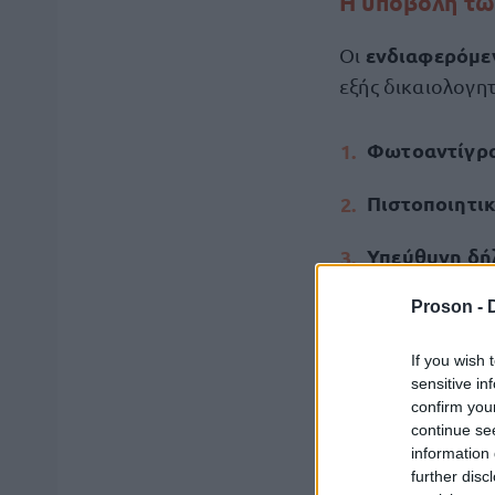
Η υποβολή τω
ενδιαφερόμε
Οι
εξής δικαιολογη
Φωτοαντίγρα
Πιστοποιητι
Υπεύθυνη δή
του Υπαλληλικ
Proson -
οποιαδήποτε π
εκβίαση, πλασ
If you wish 
την υπηρεσία
sensitive in
confirm you
καθώς και για
continue se
εκμετάλλευσης
information 
παραπεμφθεί 
further disc